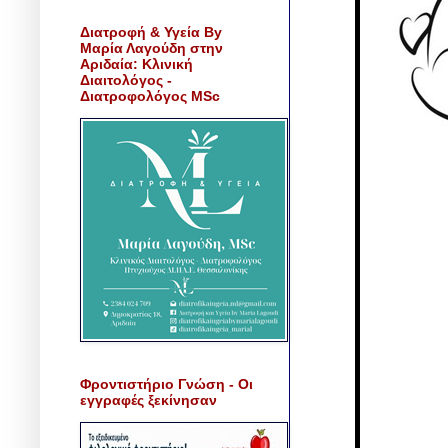
Διατροφή & Υγεία By
Μαρία Λαγούδη στην
Αριδαία: Κλινική
Διαιτολόγος -
Διατροφολόγος MSc
Φροντιστήριο Γνώση - Οι
εγγραφές ξεκίνησαν