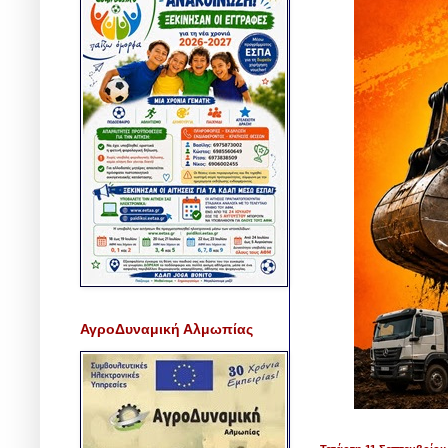
ΑγροΔυναμική Αλμωπίας