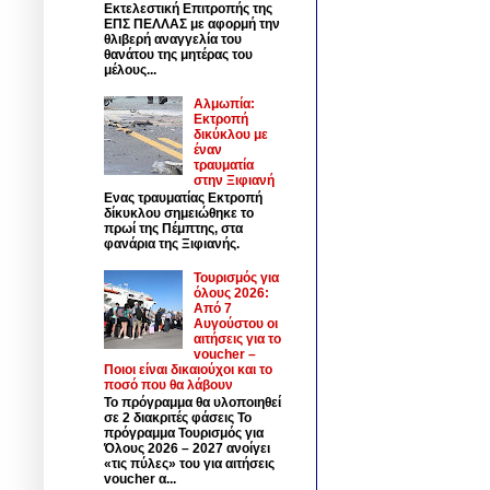
Εκτελεστική Επιτροπής της
ΕΠΣ ΠΕΛΛΑΣ με αφορμή την
θλιβερή αναγγελία του
θανάτου της μητέρας του
μέλους...
Αλμωπία:
Εκτροπή
δικύκλου με
έναν
τραυματία
στην Ξιφιανή
Ενας τραυματίας Εκτροπή
δίκυκλου σημειώθηκε το
πρωί της Πέμπτης, στα
φανάρια της Ξιφιανής.
Τουρισμός για
όλους 2026:
Από 7
Αυγούστου οι
αιτήσεις για το
voucher –
Ποιοι είναι δικαιούχοι και το
ποσό που θα λάβουν
Το πρόγραμμα θα υλοποιηθεί
σε 2 διακριτές φάσεις Το
πρόγραμμα Τουρισμός για
Όλους 2026 – 2027 ανοίγει
«τις πύλες» του για αιτήσεις
voucher α...