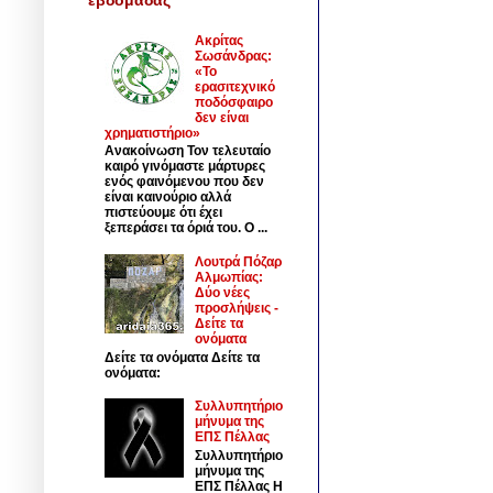
Ακρίτας
Σωσάνδρας:
«Το
ερασιτεχνικό
ποδόσφαιρο
δεν είναι
χρηματιστήριο»
Ανακοίνωση Τον τελευταίο
καιρό γινόμαστε μάρτυρες
ενός φαινόμενου που δεν
είναι καινούριο αλλά
πιστεύουμε ότι έχει
ξεπεράσει τα όριά του. Ο ...
Λουτρά Πόζαρ
Αλμωπίας:
Δύο νέες
προσλήψεις -
Δείτε τα
ονόματα
Δείτε τα ονόματα Δείτε τα
ονόματα:
Συλλυπητήριο
μήνυμα της
ΕΠΣ Πέλλας
Συλλυπητήριο
μήνυμα της
ΕΠΣ Πέλλας Η