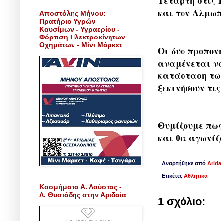
Τετάρτη στις 
και τον Αλμωπ
Αποστόλης Μήνου:
Πρατήριο Υγρών
Καυσίμων - Υγραερίου -
Φόρτιση Ηλεκτροκίνητων
Οχημάτων - Μίνι Μάρκετ
Οι δυο προπον
αναμένεται ν
κατάσταση των
ξεκινήσουν τις
Θυμίζουμε πως
και θα αγωνίζ
Αναρτήθηκε από
Arida
Ετικέτες
Αθλητικά
Κοσμήματα Α. Λούστας -
Λ. Θυσιάδης στην Αριδαία
1 σχόλιο: