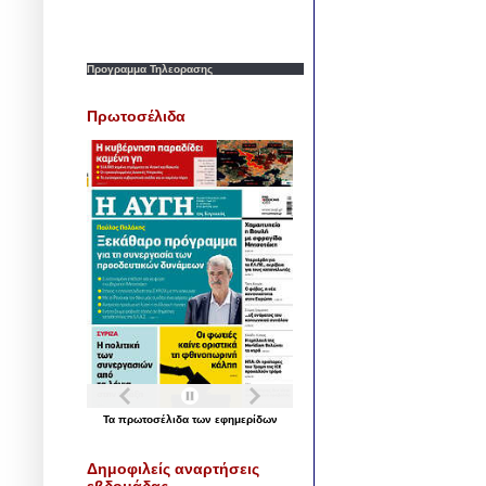
Προγραμμα Τηλεορασης
Πρωτοσέλιδα
Τα
πρωτοσέλιδα
των
εφημερίδων
Δημοφιλείς αναρτήσεις
εβδομάδας