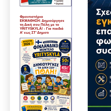
Φροντιστήριο
ΕΚΜΑΘΗΣΗ: Δημιούργησε
τη Δική σου Πόλη με το
YRITYSKYLÄ! - Για παιδιά
Α' εως ΣΤ' Δημοτι