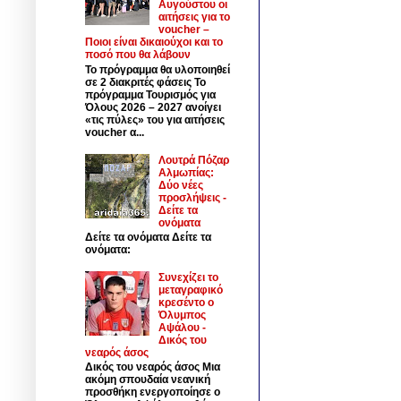
Αυγούστου οι
αιτήσεις για το
voucher –
Ποιοι είναι δικαιούχοι και το
ποσό που θα λάβουν
Το πρόγραμμα θα υλοποιηθεί
σε 2 διακριτές φάσεις Το
πρόγραμμα Τουρισμός για
Όλους 2026 – 2027 ανοίγει
«τις πύλες» του για αιτήσεις
voucher α...
Λουτρά Πόζαρ
Αλμωπίας:
Δύο νέες
προσλήψεις -
Δείτε τα
ονόματα
Δείτε τα ονόματα Δείτε τα
ονόματα:
Συνεχίζει το
μεταγραφικό
κρεσέντο ο
Όλυμπος
Αψάλου -
Δικός του
νεαρός άσος
Δικός του νεαρός άσος Μια
ακόμη σπουδαία νεανική
προσθήκη ενεργοποίησε ο