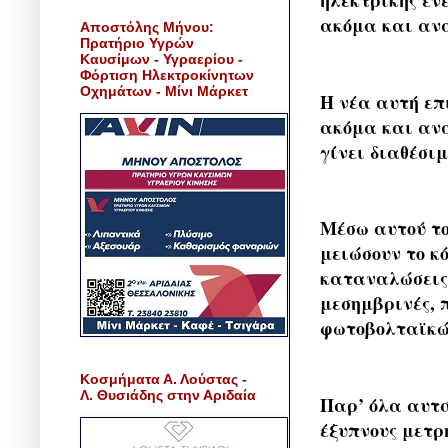
ηλεκτρικής εν
ακόμα και ανά 
Αποστόλης Μήνου:
Πρατήριο Υγρών
Καυσίμων - Υγραερίου -
Φόρτιση Ηλεκτροκίνητων
Οχημάτων - Μίνι Μάρκετ
Η νέα αυτή επ
ακόμα και ανά
γίνει διαθέσιμ
Μέσω αυτού το
μειώσουν το κό
καταναλώσεις 
μεσημβρινές, 
φωτοβολταϊκώ
Κοσμήματα Α. Λούστας -
Λ. Θυσιάδης στην Αριδαία
Παρ’ όλα αυτά
έξυπνους μετρ