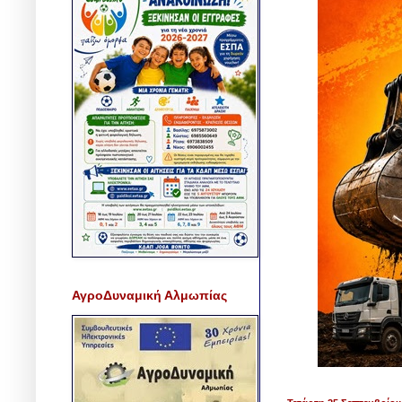
ΑγροΔυναμική Αλμωπίας