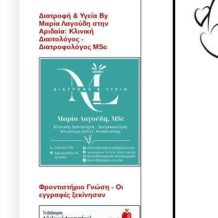
Διατροφή & Υγεία By
Μαρία Λαγούδη στην
Αριδαία: Κλινική
Διαιτολόγος -
Διατροφολόγος MSc
Φροντιστήριο Γνώση - Οι
εγγραφές ξεκίνησαν