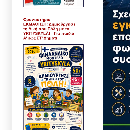
Φροντιστήριο
ΕΚΜΑΘΗΣΗ: Δημιούργησε
τη Δική σου Πόλη με το
YRITYSKYLÄ! - Για παιδιά
Α' εως ΣΤ' Δημοτι