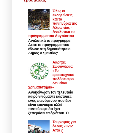
Όλες οι
εκδηλώσεις
και τα
πανηγύρια της
Αλμωπίας -
Αναλυτικά το
πρόγραμμα του Αυγούστου
Αναλυτικά το πρόγραμμα
Δείτε το πρόγραμμα που
έδωσε στη δημοσιότητα ο
Δήμος Αλμωπίας:
Ακρίτας
Σωσάνδρας:
«Το
ερασιτεχνικό
ποδόσφαιρο
δεν είναι
χρηματιστήριο»
Ανακοίνωση Τον τελευταίο
καιρό γινόμαστε μάρτυρες
ενός φαινόμενου που δεν
είναι καινούριο αλλά
πιστεύουμε ότι έχει
ξεπεράσει τα όριά του. Ο ...
Τουρισμός για
όλους 2026:
Από 7