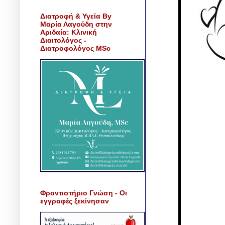
Διατροφή & Υγεία By
Μαρία Λαγούδη στην
Αριδαία: Κλινική
Διαιτολόγος -
Διατροφολόγος MSc
Φροντιστήριο Γνώση - Οι
εγγραφές ξεκίνησαν