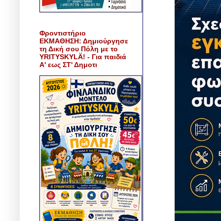
Φροντιστήριο
ΕΚΜΑΘΗΣΗ: Δημιούργησε
τη Δική σου Πόλη με το
YRITYSKYLÄ! - Για παιδιά
Α' εως ΣΤ' Δημοτι