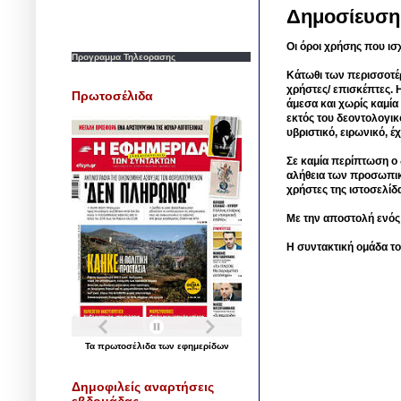
Δημοσίευση
Οι όροι χρήσης που ισ
Προγραμμα Τηλεορασης
Κάτωθι των περισσοτέ
χρήστες/ επισκέπτες. 
Πρωτοσέλιδα
άμεσα και χωρίς καμία
εκτός του δεοντολογικ
υβριστικό, ειρωνικό, 
Σε καμία περίπτωση ο δ
αλήθεια των προσωπικ
χρήστες της ιστοσελίδ
Με την αποστολή ενός
Η συντακτική ομάδα το
Τα
πρωτοσέλιδα
των
εφημερίδων
Δημοφιλείς αναρτήσεις
εβδομάδας