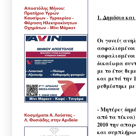
Αποστόλης Μήνου:
Πρατήριο Υγρών
1. Δημόσιο κα
Καυσίμων - Υγραερίου -
Φόρτιση Ηλεκτροκίνητων
Οχημάτων - Μίνι Μάρκετ
Οι γονείς ανηλ
ασφαλισμένοι 
ασφαλισμένοι
δικαίωμα συντ
με το έτος θεμ
και μετά την 
ρυθμίστηκε με 
- Μητέρες δημ
Κοσμήματα Α. Λούστας -
από τα τέκνα)
Λ. Θυσιάδης στην Αριδαία
2010 την απαρ
και συμπλήρωσα