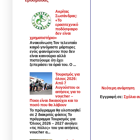
Ακρίτας
Σωσάνδρας:
«Το
ερασιτεχνικό
ποδόσφαιρο
δεν είναι
χρηματιστήριο»
Ανακοίνωση Τον τελευταίο
καιρό γινόμαστε μάρτυρες
ενός φαινόμενου που δεν
είναι καινούριο αλλά
πιστεύουμε ότι έχει
ξεπεράσει τα όριά του. Ο ...
Τουρισμός για
όλους 2026:
Από 7
Αυγούστου οι
Νεότερη ανάρτηση
αιτήσεις για το
voucher –
Εγγραφή σε:
Σχόλια α
Ποιοι είναι δικαιούχοι και το
ποσό που θα λάβουν
Το πρόγραμμα θα υλοποιηθεί
σε 2 διακριτές φάσεις Το
πρόγραμμα Τουρισμός για
Όλους 2026 – 2027 ανοίγει
«τις πύλες» του για αιτήσεις
voucher α...