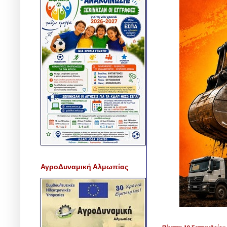
ΑγροΔυναμική Αλμωπίας