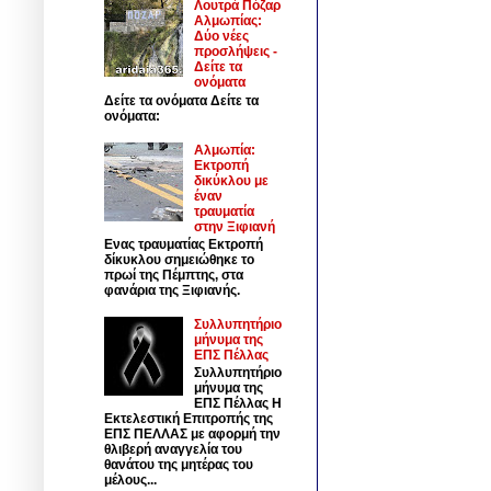
Λουτρά Πόζαρ
Αλμωπίας:
Δύο νέες
προσλήψεις -
Δείτε τα
ονόματα
Δείτε τα ονόματα Δείτε τα
ονόματα:
Αλμωπία:
Εκτροπή
δικύκλου με
έναν
τραυματία
στην Ξιφιανή
Ενας τραυματίας Εκτροπή
δίκυκλου σημειώθηκε το
πρωί της Πέμπτης, στα
φανάρια της Ξιφιανής.
Συλλυπητήριο
μήνυμα της
ΕΠΣ Πέλλας
Συλλυπητήριο
μήνυμα της
ΕΠΣ Πέλλας Η
Εκτελεστική Επιτροπής της
ΕΠΣ ΠΕΛΛΑΣ με αφορμή την
θλιβερή αναγγελία του
θανάτου της μητέρας του
μέλους...