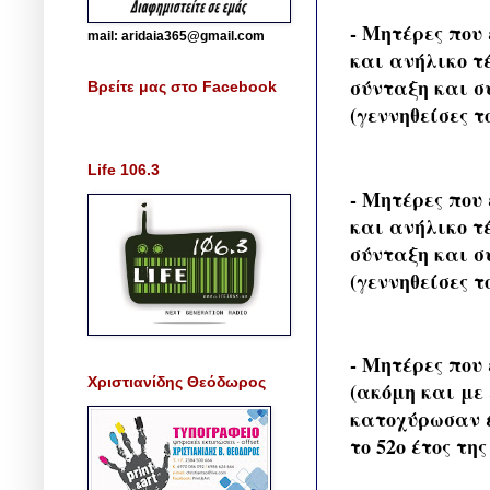
- Μητέρες που
mail: aridaia365@gmail.com
και ανήλικο τ
σύνταξη και συ
Βρείτε μας στο Facebook
(γεννηθείσες το
Life 106.3
- Μητέρες που
και ανήλικο τ
σύνταξη και συ
(γεννηθείσες το
- Μητέρες που
Χριστιανίδης Θεόδωρος
(ακόμη και με
κατοχύρωσαν έ
το 52ο έτος της