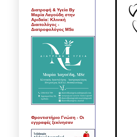
Διατροφή & Υγεία By
Μαρία Λαγούδη στην
Αριδαία: Κλινική
Διαιτολόγος -
Διατροφολόγος MSc
Φροντιστήριο Γνώση - Οι
εγγραφές ξεκίνησαν