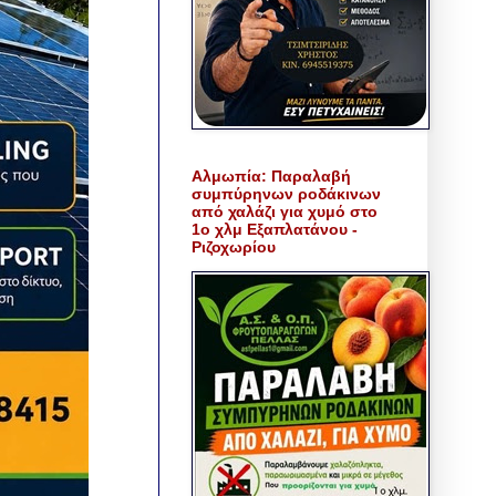
Αλμωπία: Παραλαβή
συμπύρηνων ροδάκινων
από χαλάζι για χυμό στο
1ο χλμ Εξαπλατάνου -
Ριζοχωρίου