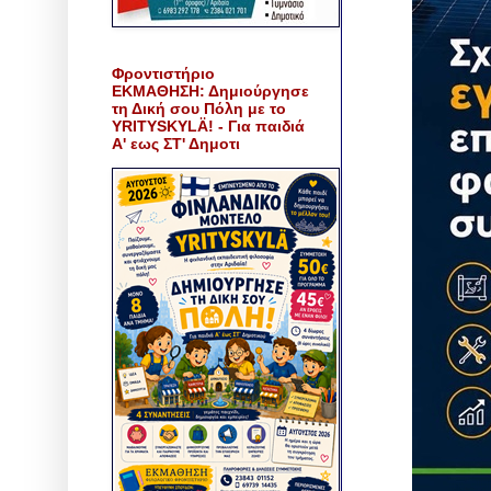
Φροντιστήριο
ΕΚΜΑΘΗΣΗ: Δημιούργησε
τη Δική σου Πόλη με το
YRITYSKYLÄ! - Για παιδιά
Α' εως ΣΤ' Δημοτι