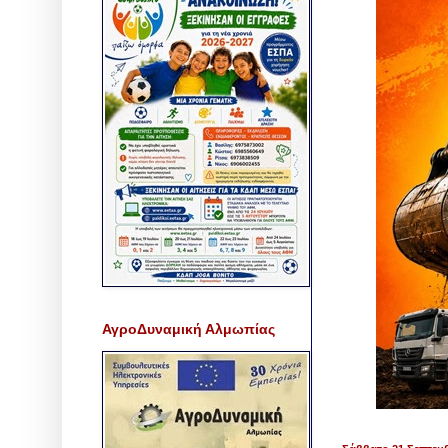
ΑγροΔυναμική Αλμωπίας