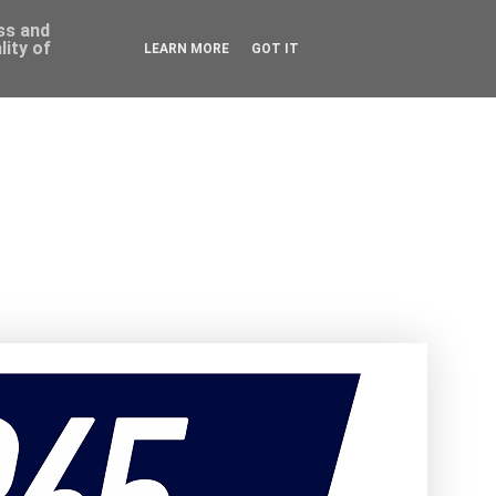
ess and
ity of
LEARN MORE
GOT IT