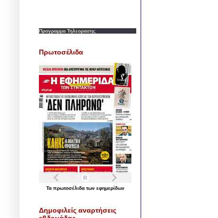
Προγραμμα Τηλεορασης
Πρωτοσέλιδα
Τα
πρωτοσέλιδα
των
εφημερίδων
Δημοφιλείς αναρτήσεις
εβδομάδας