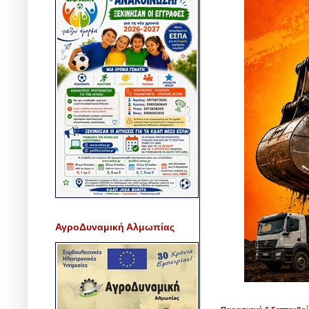
ΑγροΔυναμική Αλμωπίας