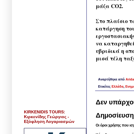
μάζα CO2.
Στο πλαίσιο τ
κατάργηση του
εργοστασιακής
να καταργηθεί
υβριδικά η οπ
μισά τέλη ταξ
Αναρτήθηκε από
Arida
Ετικέτες
Ελλάδα
,
Ενημ
Δεν υπάρχο
KIRKENIDIS TOURS:
Δημοσίευση
Κιρκενίδης Γεώργιος -
Εξόφληση Λογαριασμών
Οι όροι χρήσης που ισ