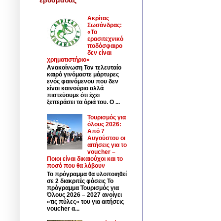
Ακρίτας
Σωσάνδρας:
«Το
ερασιτεχνικό
ποδόσφαιρο
δεν είναι
χρηματιστήριο»
Ανακοίνωση Τον τελευταίο
καιρό γινόμαστε μάρτυρες
ενός φαινόμενου που δεν
είναι καινούριο αλλά
πιστεύουμε ότι έχει
ξεπεράσει τα όριά του. Ο ...
Τουρισμός για
όλους 2026:
Από 7
Αυγούστου οι
αιτήσεις για το
voucher –
Ποιοι είναι δικαιούχοι και το
ποσό που θα λάβουν
Το πρόγραμμα θα υλοποιηθεί
σε 2 διακριτές φάσεις Το
πρόγραμμα Τουρισμός για
Όλους 2026 – 2027 ανοίγει
«τις πύλες» του για αιτήσεις
voucher α...