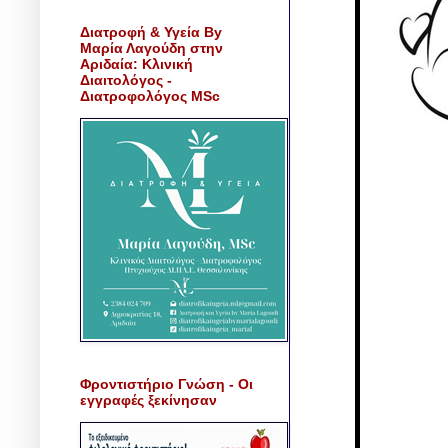
Διατροφή & Υγεία By
Μαρία Λαγούδη στην
Αριδαία: Κλινική
Διαιτολόγος -
Διατροφολόγος MSc
Φροντιστήριο Γνώση - Οι
εγγραφές ξεκίνησαν