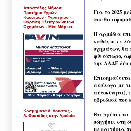
Αποστόλης Μήνου:
Για το 2025 μ
Πρατήριο Υγρών
Καυσίμων - Υγραερίου -
που θα αφορού
Φόρτιση Ηλεκτροκίνητων
Οχημάτων - Μίνι Μάρκετ
Η αρμόδια επι
καθώς οι εν λό
οχημάτων, θα 
φθινόπωρο, αφ
την ΑΑΔΕ δύο 
Επισημαίνεται
ανάλογα με τι
αυτοκίνητα), 
υβριδικά που 
Κοσμήματα Α. Λούστας -
Θα πρέπει να 
Λ. Θυσιάδης στην Αριδαία
οδηγήσει στη 
με κριτήρια π