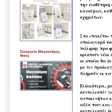
την υιοθέτηση
καυσίμων, καθ
οχημάτων.
Στο «πακέτο» 
υπολογισμό το
πώλησης προ φ
Συνεργείο Μαγγανάρης
οριστούν νέοι
Νίκος
οι οποίοι θα 
με τις προδια
πληρούν εκ κα
Ειδικότερα, μ
συντελεστές γ
αυτοκινήτων κ
αξία τους και
συντελεστές δ