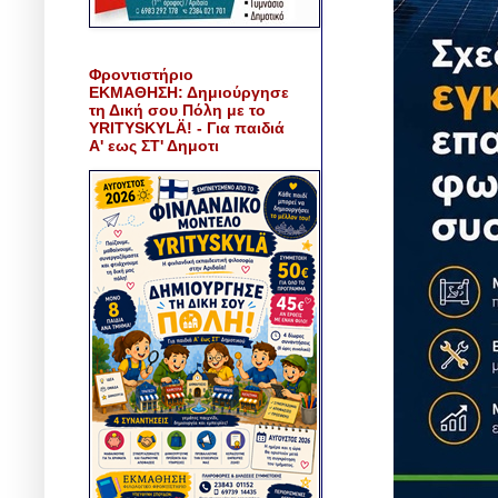
Φροντιστήριο
ΕΚΜΑΘΗΣΗ: Δημιούργησε
τη Δική σου Πόλη με το
YRITYSKYLÄ! - Για παιδιά
Α' εως ΣΤ' Δημοτι