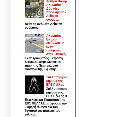
Λουτρά Πόζαρ
Αλμωπίας:
Δύο νέες
προσλήψεις -
Δείτε τα
ονόματα
Δείτε τα ονόματα Δείτε τα
ονόματα:
Αλμωπία:
Εκτροπή
δικύκλου με
έναν
τραυματία
στην Ξιφιανή
Ενας τραυματίας Εκτροπή
δίκυκλου σημειώθηκε το
πρωί της Πέμπτης, στα
φανάρια της Ξιφιανής.
Συλλυπητήριο
μήνυμα της
ΕΠΣ Πέλλας
Συλλυπητήριο
μήνυμα της
ΕΠΣ Πέλλας Η
Εκτελεστική Επιτροπής της
ΕΠΣ ΠΕΛΛΑΣ με αφορμή την
θλιβερή αναγγελία του
θανάτου της μητέρας του
μέλους...