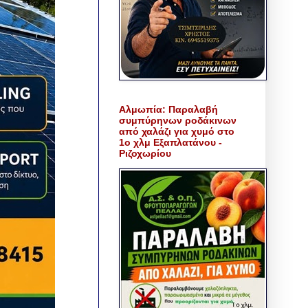
Αλμωπία: Παραλαβή
συμπύρηνων ροδάκινων
από χαλάζι για χυμό στο
1ο χλμ Εξαπλατάνου -
Ριζοχωρίου