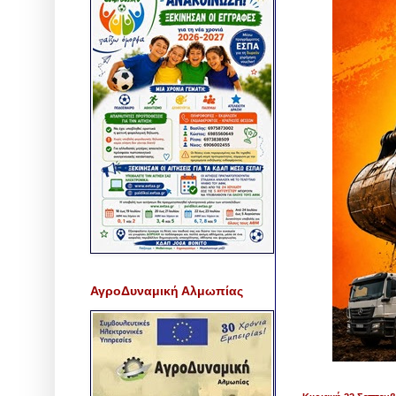
ΑγροΔυναμική Αλμωπίας