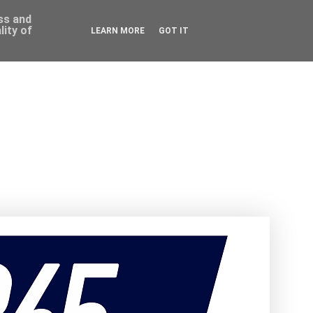
ess and
ity of
LEARN MORE
GOT IT