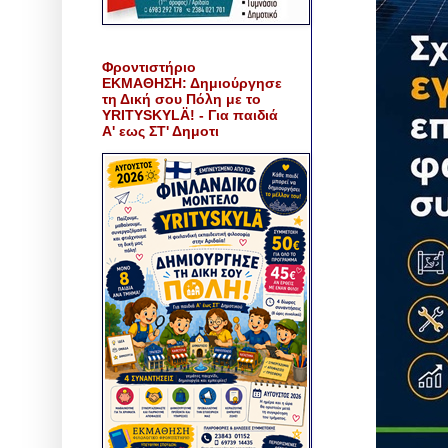
Φροντιστήριο
ΕΚΜΑΘΗΣΗ: Δημιούργησε
τη Δική σου Πόλη με το
YRITYSKYLÄ! - Για παιδιά
Α' εως ΣΤ' Δημοτι