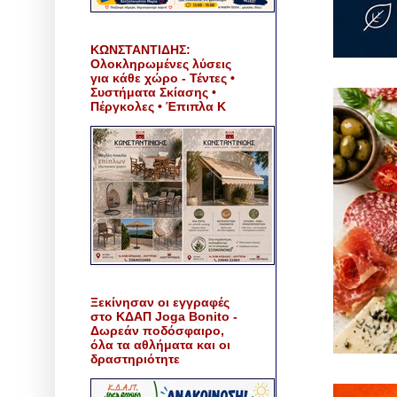
ΚΩΝΣΤΑΝΤΙΔΗΣ:
Ολοκληρωμένες λύσεις
για κάθε χώρο - Τέντες •
Συστήματα Σκίασης •
Πέργκολες • Έπιπλα Κ
Ξεκίνησαν οι εγγραφές
στο ΚΔΑΠ Joga Bonito -
Δωρεάν ποδόσφαιρο,
όλα τα αθλήματα και οι
δραστηριότητε