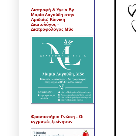
Διατροφή & Υγεία By
Μαρία Λαγούδη στην
Αριδαία: Κλινική
Διαιτολόγος -
Διατροφολόγος MSc
Φροντιστήριο Γνώση - Οι
εγγραφές ξεκίνησαν