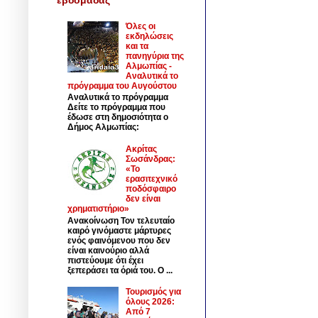
Όλες οι
εκδηλώσεις
και τα
πανηγύρια της
Αλμωπίας -
Αναλυτικά το
πρόγραμμα του Αυγούστου
Αναλυτικά το πρόγραμμα
Δείτε το πρόγραμμα που
έδωσε στη δημοσιότητα ο
Δήμος Αλμωπίας:
Ακρίτας
Σωσάνδρας:
«Το
ερασιτεχνικό
ποδόσφαιρο
δεν είναι
χρηματιστήριο»
Ανακοίνωση Τον τελευταίο
καιρό γινόμαστε μάρτυρες
ενός φαινόμενου που δεν
είναι καινούριο αλλά
πιστεύουμε ότι έχει
ξεπεράσει τα όριά του. Ο ...
Τουρισμός για
όλους 2026:
Από 7