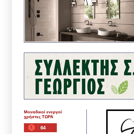
Μοναδικοί ενεργοί
χρήστες ΤΩΡΑ
64