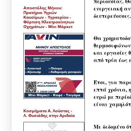
περιουσίας. Θ
ενεργειακή αν
Αποστόλης Μήνου:
Πρατήριο Υγρών
δευτερεύουσες.
Καυσίμων - Υγραερίου -
Φόρτιση Ηλεκτροκίνητων
Οχημάτων - Μίνι Μάρκετ
Θα χρηματοδο
θερμοσιφώνων,
και εργασίες 
από τρία έως 
Έτσι, για παρ
επτά χρόνια, η
ευρώ με περίο
είναι χαμηλότ
Κοσμήματα Α. Λούστας -
Λ. Θυσιάδης στην Αριδαία
Με δεδομένο ό