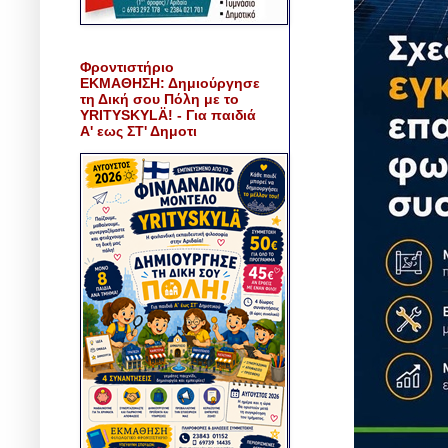
Φροντιστήριο
ΕΚΜΑΘΗΣΗ: Δημιούργησε
τη Δική σου Πόλη με το
YRITYSKYLÄ! - Για παιδιά
Α' εως ΣΤ' Δημοτι