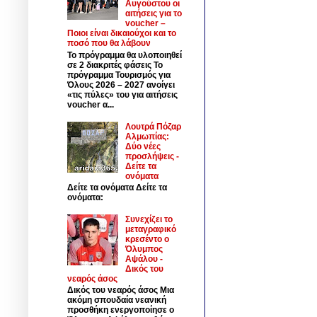
Αυγούστου οι
αιτήσεις για το
voucher –
Ποιοι είναι δικαιούχοι και το
ποσό που θα λάβουν
Το πρόγραμμα θα υλοποιηθεί
σε 2 διακριτές φάσεις Το
πρόγραμμα Τουρισμός για
Όλους 2026 – 2027 ανοίγει
«τις πύλες» του για αιτήσεις
voucher α...
Λουτρά Πόζαρ
Αλμωπίας:
Δύο νέες
προσλήψεις -
Δείτε τα
ονόματα
Δείτε τα ονόματα Δείτε τα
ονόματα:
Συνεχίζει το
μεταγραφικό
κρεσέντο ο
Όλυμπος
Αψάλου -
Δικός του
νεαρός άσος
Δικός του νεαρός άσος Μια
ακόμη σπουδαία νεανική
προσθήκη ενεργοποίησε ο