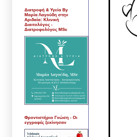
Διατροφή & Υγεία By
Μαρία Λαγούδη στην
Αριδαία: Κλινική
Διαιτολόγος -
Διατροφολόγος MSc
Φροντιστήριο Γνώση - Οι
εγγραφές ξεκίνησαν