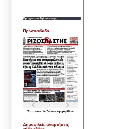
Προγραμμα Τηλεορασης
Πρωτοσέλιδα
Τα
πρωτοσέλιδα
των
εφημερίδων
Δημοφιλείς αναρτήσεις
εβδομάδας