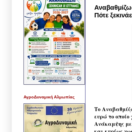
Αναβαθμίζω 
Πότε ξεκινάε
ΑγροΔυναμική Αλμωπίας
Το Αναβαθμίζω
ευρώ το οποίο
Ανάκαμψης με 
και κυρίως χω