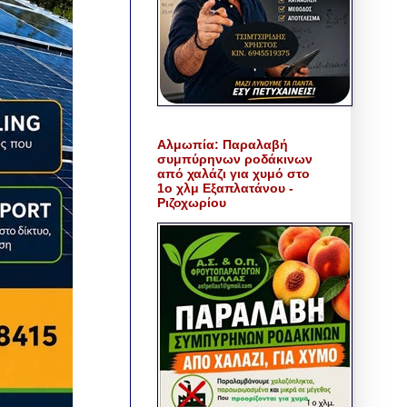
Αλμωπία: Παραλαβή
συμπύρηνων ροδάκινων
από χαλάζι για χυμό στο
1ο χλμ Εξαπλατάνου -
Ριζοχωρίου