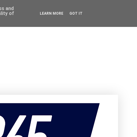
ess and
ity of
LEARN MORE
GOT IT