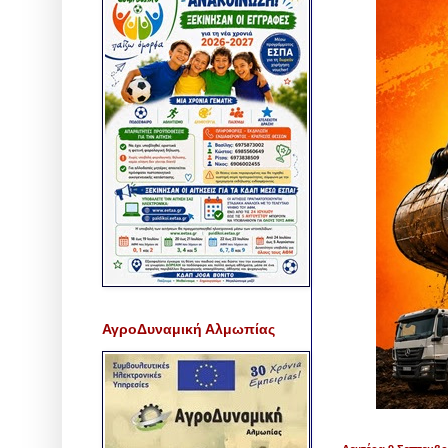
ΑγροΔυναμική Αλμωπίας