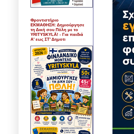
Φροντιστήριο
ΕΚΜΑΘΗΣΗ: Δημιούργησε
τη Δική σου Πόλη με το
YRITYSKYLÄ! - Για παιδιά
Α' εως ΣΤ' Δημοτι