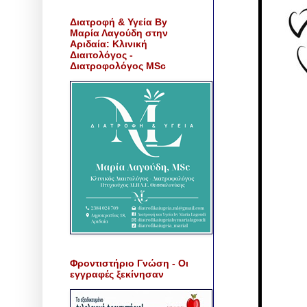
Διατροφή & Υγεία By
Μαρία Λαγούδη στην
Αριδαία: Κλινική
Διαιτολόγος -
Διατροφολόγος MSc
Φροντιστήριο Γνώση - Οι
εγγραφές ξεκίνησαν