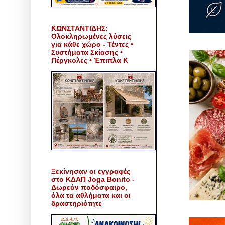
ΚΩΝΣΤΑΝΤΙΔΗΣ:
Ολοκληρωμένες λύσεις
για κάθε χώρο - Τέντες •
Συστήματα Σκίασης •
Πέργκολες • Έπιπλα Κ
Ξεκίνησαν οι εγγραφές
στο ΚΔΑΠ Joga Bonito -
Δωρεάν ποδόσφαιρο,
όλα τα αθλήματα και οι
δραστηριότητε