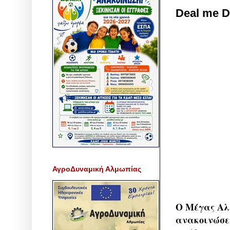
Deal me 
ΑγροΔυναμική Αλμωπίας
Ο Μέγας Αλ
ανακοινώσει