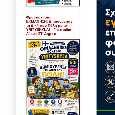
Φροντιστήριο
ΕΚΜΑΘΗΣΗ: Δημιούργησε
τη Δική σου Πόλη με το
YRITYSKYLÄ! - Για παιδιά
Α' εως ΣΤ' Δημοτι