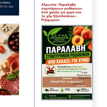
Αλμωπία: Παραλαβή
συμπύρηνων ροδάκινων
από χαλάζι για χυμό στο
1ο χλμ Εξαπλατάνου -
Ριζοχωρίου