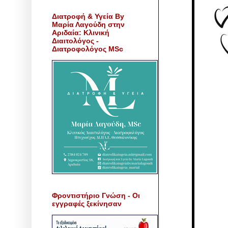
Διατροφή & Υγεία By
Μαρία Λαγούδη στην
Αριδαία: Κλινική
Διαιτολόγος -
Διατροφολόγος MSc
Φροντιστήριο Γνώση - Οι
εγγραφές ξεκίνησαν