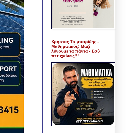
Χρήστος Τσιμτσιρίδης -
Μαθηματικός: Μαζί
λύνουμε τα πάντα - Εσύ
πετυχαίνεις!!!