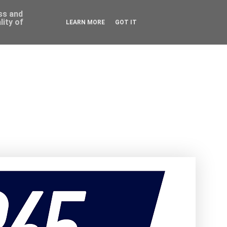
ess and
ity of
LEARN MORE
GOT IT