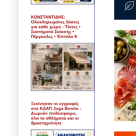
ΚΩΝΣΤΑΝΤΙΔΗΣ:
Ολοκληρωμένες λύσεις
για κάθε χώρο - Τέντες •
Συστήματα Σκίασης •
Πέργκολες • Έπιπλα Κ
Ξεκίνησαν οι εγγραφές
στο ΚΔΑΠ Joga Bonito -
Δωρεάν ποδόσφαιρο,
όλα τα αθλήματα και οι
δραστηριότητε