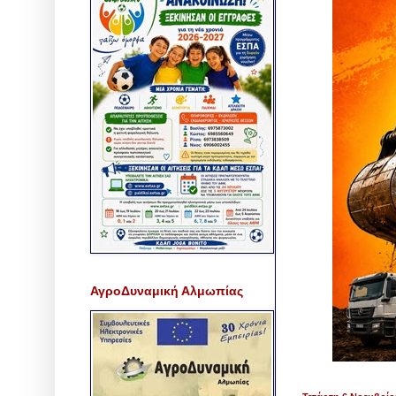
ΑγροΔυναμική Αλμωπίας