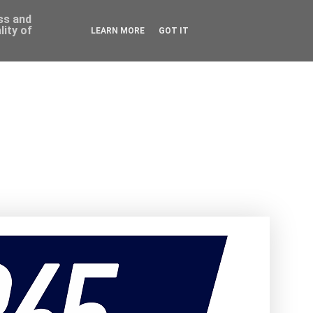
ess and
ity of
LEARN MORE
GOT IT