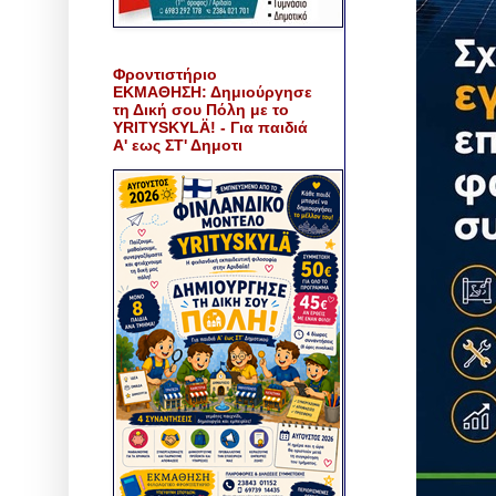
Φροντιστήριο
ΕΚΜΑΘΗΣΗ: Δημιούργησε
τη Δική σου Πόλη με το
YRITYSKYLÄ! - Για παιδιά
Α' εως ΣΤ' Δημοτι