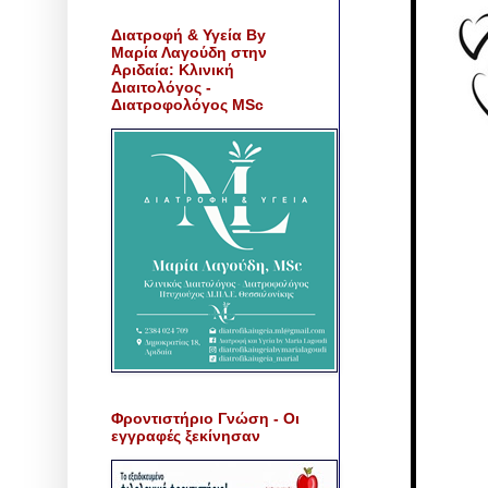
Διατροφή & Υγεία By
Μαρία Λαγούδη στην
Αριδαία: Κλινική
Διαιτολόγος -
Διατροφολόγος MSc
Φροντιστήριο Γνώση - Οι
εγγραφές ξεκίνησαν