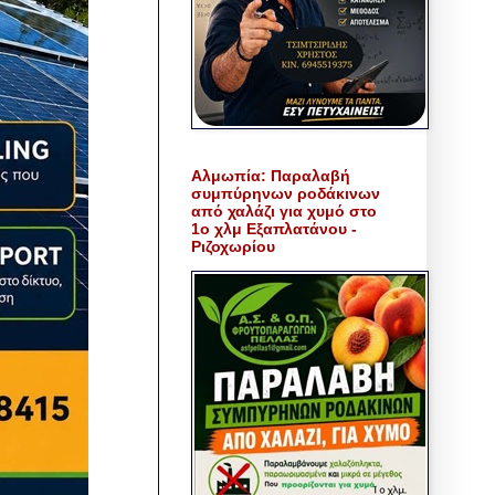
Αλμωπία: Παραλαβή
συμπύρηνων ροδάκινων
από χαλάζι για χυμό στο
1ο χλμ Εξαπλατάνου -
Ριζοχωρίου