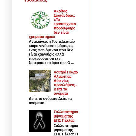
Ακρίτας
Σωσάνδρας:
«Το
ερασιτεχνικό
ποδόσφαιρο
δεν είναι
χρηματιστήριο»
Ανακοίνωση Τον τελευταίο
καιρό γινόμαστε μάρτυρες
ενός φαινόμενου που δεν
είναι καινούριο αλλά
πιστεύουμε ότι έχει
ξεπεράσει τα όριά του. Ο ...
Λουτρά Πόζαρ
Αλμωπίας:
Δύο νέες
προσλήψεις -
Δείτε τα
ονόματα
Δείτε τα ονόματα Δείτε τα
ονόματα:
Συλλυπητήριο
μήνυμα της
ΕΠΣ Πέλλας
Συλλυπητήριο
μήνυμα της
ΕΠΣ Πέλλας Η