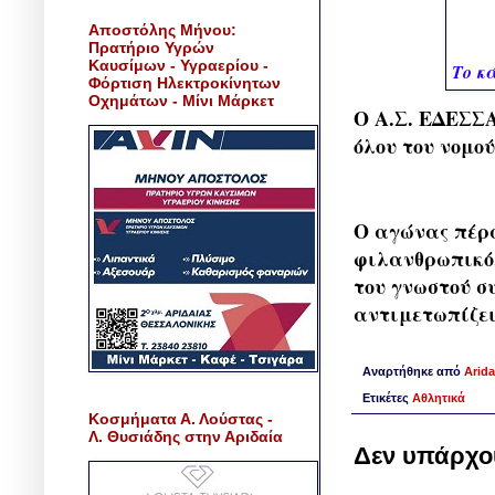
Αποστόλης Μήνου:
Πρατήριο Υγρών
Καυσίμων - Υγραερίου -
Το κ
Φόρτιση Ηλεκτροκίνητων
Οχημάτων - Μίνι Μάρκετ
Ο Α.Σ. ΕΔΕΣΣΑ
όλου του νομο
Ο αγώνας πέρα
φιλανθρωπικό,
του γνωστού σ
αντιμετωπίζει
Αναρτήθηκε από
Arida
Ετικέτες
Αθλητικά
Κοσμήματα Α. Λούστας -
Λ. Θυσιάδης στην Αριδαία
Δεν υπάρχο