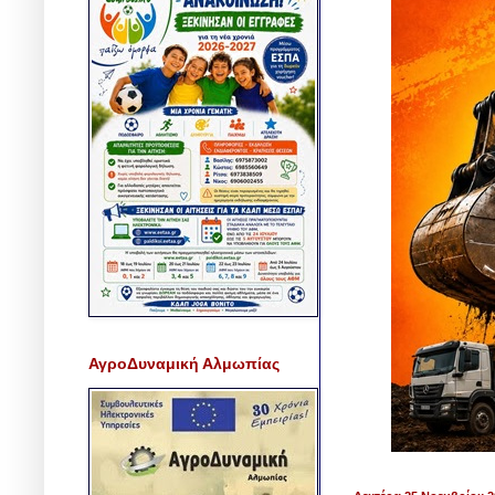
ΑγροΔυναμική Αλμωπίας