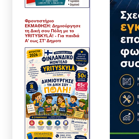
Φροντιστήριο
ΕΚΜΑΘΗΣΗ: Δημιούργησε
τη Δική σου Πόλη με το
YRITYSKYLÄ! - Για παιδιά
Α' εως ΣΤ' Δημοτι