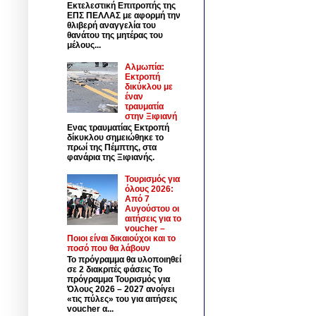
Εκτελεστική Επιτροπής της
ΕΠΣ ΠΕΛΛΑΣ με αφορμή την
θλιβερή αναγγελία του
θανάτου της μητέρας του
μέλους...
Αλμωπία:
Εκτροπή
δικύκλου με
έναν
τραυματία
στην Ξιφιανή
Ενας τραυματίας Εκτροπή
δίκυκλου σημειώθηκε το
πρωί της Πέμπτης, στα
φανάρια της Ξιφιανής.
Τουρισμός για
όλους 2026:
Από 7
Αυγούστου οι
αιτήσεις για το
voucher –
Ποιοι είναι δικαιούχοι και το
ποσό που θα λάβουν
Το πρόγραμμα θα υλοποιηθεί
σε 2 διακριτές φάσεις Το
πρόγραμμα Τουρισμός για
Όλους 2026 – 2027 ανοίγει
«τις πύλες» του για αιτήσεις
voucher α...