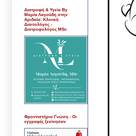
Διατροφή & Υγεία By
Μαρία Λαγούδη στην
Αριδαία: Κλινική
Διαιτολόγος -
Διατροφολόγος MSc
Φροντιστήριο Γνώση - Οι
εγγραφές ξεκίνησαν