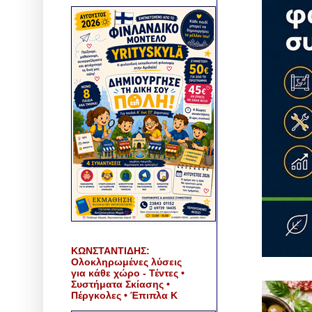
ΚΩΝΣΤΑΝΤΙΔΗΣ:
Ολοκληρωμένες λύσεις
για κάθε χώρο - Τέντες •
Συστήματα Σκίασης •
Πέργκολες • Έπιπλα Κ