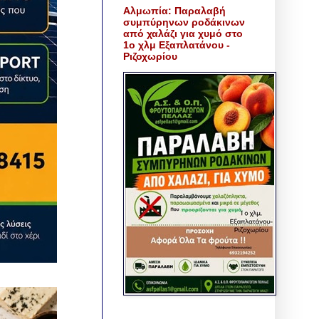
Αλμωπία: Παραλαβή
συμπύρηνων ροδάκινων
από χαλάζι για χυμό στο
1ο χλμ Εξαπλατάνου -
Ριζοχωρίου