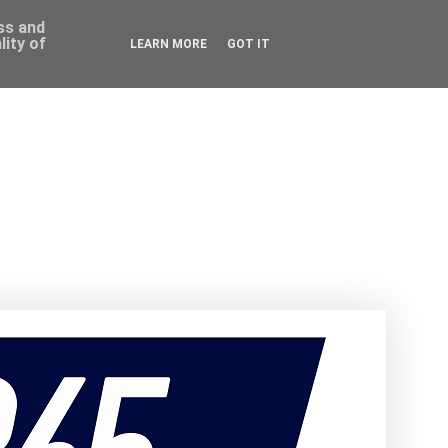
ess and
ity of
LEARN MORE
GOT IT