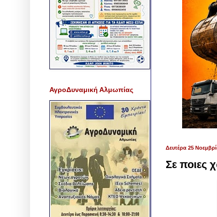
ΑγροΔυναμική Αλμωπίας
Δευτέρα 25 Νοεμβρί
Σε ποιες 