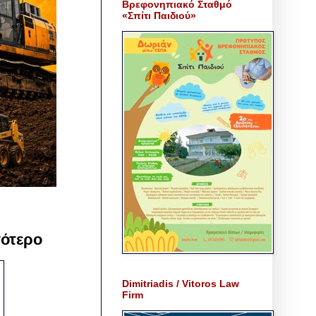
Βρεφονηπιακό Σταθμό
«Σπίτι Παιδιού»
σότερο
Dimitriadis / Vitoros Law
Firm