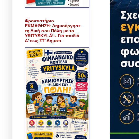
Φροντιστήριο
ΕΚΜΑΘΗΣΗ: Δημιούργησε
τη Δική σου Πόλη με το
YRITYSKYLÄ! - Για παιδιά
Α' εως ΣΤ' Δημοτι