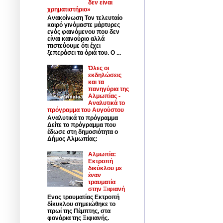
δεν είναι
χρηματιστήριο»
Ανακοίνωση Τον τελευταίο
καιρό γινόμαστε μάρτυρες
ενός φαινόμενου που δεν
είναι καινούριο αλλά
πιστεύουμε ότι έχει
ξεπεράσει τα όριά του. Ο ...
Όλες οι
εκδηλώσεις
και τα
πανηγύρια της
Αλμωπίας -
Αναλυτικά το
πρόγραμμα του Αυγούστου
Αναλυτικά το πρόγραμμα
Δείτε το πρόγραμμα που
έδωσε στη δημοσιότητα ο
Δήμος Αλμωπίας:
Αλμωπία:
Εκτροπή
δικύκλου με
έναν
τραυματία
στην Ξιφιανή
Ενας τραυματίας Εκτροπή
δίκυκλου σημειώθηκε το
πρωί της Πέμπτης, στα
φανάρια της Ξιφιανής.