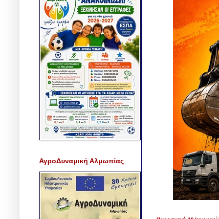
ΑγροΔυναμική Αλμωπίας