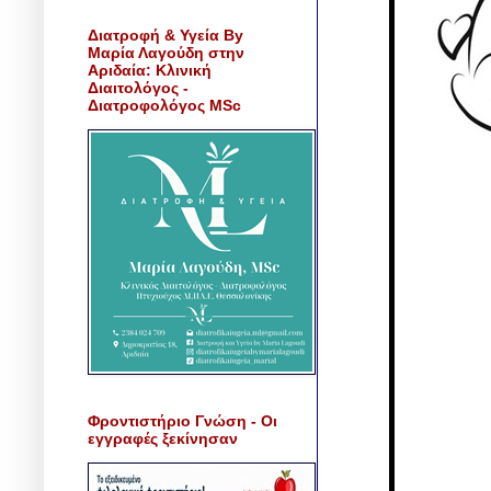
Διατροφή & Υγεία By
Μαρία Λαγούδη στην
Αριδαία: Κλινική
Διαιτολόγος -
Διατροφολόγος MSc
Φροντιστήριο Γνώση - Οι
εγγραφές ξεκίνησαν