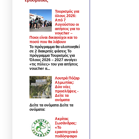
Τουρισμός για
όλους 2026:
Από 7
Αυγούστου οι
αιτήσεις για το
voucher –
Ποιοι είναι δικαιούχοι και το
ποσό που θα λάβουν
Το πρόγραμμα θα υλοποιηθεί
σε 2 διακριτές φάσεις Το
πρόγραμμα Τουρισμός για
Όλους 2026 – 2027 ανοίγει
«τις πύλες» του για αιτήσεις
voucher α...
Λουτρά Πόζαρ
Αλμωπίας:
Δύο νέες
προσλήψεις -
Δείτε τα
ονόματα
Δείτε τα ονόματα Δείτε τα
ονόματα:
Ακρίτας
Σωσάνδρας:
«Το
ερασιτεχνικό
ποδόσφαιρο