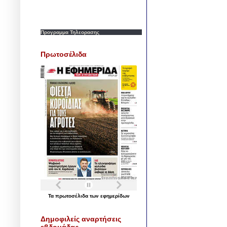
Προγραμμα Τηλεορασης
Πρωτοσέλιδα
Τα
πρωτοσέλιδα
των
εφημερίδων
Δημοφιλείς αναρτήσεις
εβδομάδας