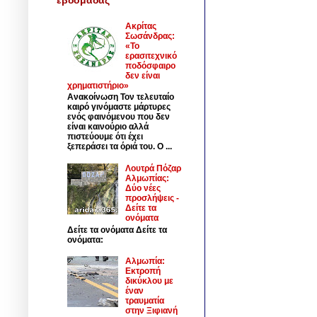
Ακρίτας
Σωσάνδρας:
«Το
ερασιτεχνικό
ποδόσφαιρο
δεν είναι
χρηματιστήριο»
Ανακοίνωση Τον τελευταίο
καιρό γινόμαστε μάρτυρες
ενός φαινόμενου που δεν
είναι καινούριο αλλά
πιστεύουμε ότι έχει
ξεπεράσει τα όριά του. Ο ...
Λουτρά Πόζαρ
Αλμωπίας:
Δύο νέες
προσλήψεις -
Δείτε τα
ονόματα
Δείτε τα ονόματα Δείτε τα
ονόματα:
Αλμωπία:
Εκτροπή
δικύκλου με
έναν
τραυματία
στην Ξιφιανή