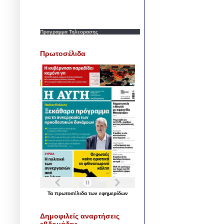
Προγραμμα Τηλεορασης
Πρωτοσέλιδα
Τα
πρωτοσέλιδα
των
εφημερίδων
Δημοφιλείς αναρτήσεις
εβδομάδας