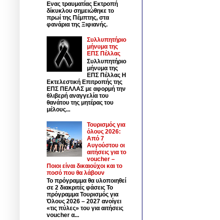
Ενας τραυματίας Εκτροπή
δίκυκλου σημειώθηκε το
πρωί της Πέμπτης, στα
φανάρια της Ξιφιανής.
Συλλυπητήριο
μήνυμα της
ΕΠΣ Πέλλας
Συλλυπητήριο
μήνυμα της
ΕΠΣ Πέλλας Η
Εκτελεστική Επιτροπής της
ΕΠΣ ΠΕΛΛΑΣ με αφορμή την
θλιβερή αναγγελία του
θανάτου της μητέρας του
μέλους...
Τουρισμός για
όλους 2026:
Από 7
Αυγούστου οι
αιτήσεις για το
voucher –
Ποιοι είναι δικαιούχοι και το
ποσό που θα λάβουν
Το πρόγραμμα θα υλοποιηθεί
σε 2 διακριτές φάσεις Το
πρόγραμμα Τουρισμός για
Όλους 2026 – 2027 ανοίγει
«τις πύλες» του για αιτήσεις
voucher α...