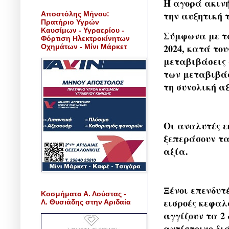
Η αγορά ακινή
την αυξητική τ
Αποστόλης Μήνου:
Πρατήριο Υγρών
Καυσίμων - Υγραερίου -
Σύμφωνα με τ
Φόρτιση Ηλεκτροκίνητων
2024, κατά το
Οχημάτων - Μίνι Μάρκετ
μεταβιβάσεις α
των μεταβιβάσ
τη συνολική αξ
Οι αναλυτές εκ
ξεπεράσουν τα
αξία.
Ξένοι επενδυτ
Κοσμήματα Α. Λούστας -
εισροές κεφαλ
Λ. Θυσιάδης στην Αριδαία
αγγίζουν τα 2 
αντίστοιχο δι