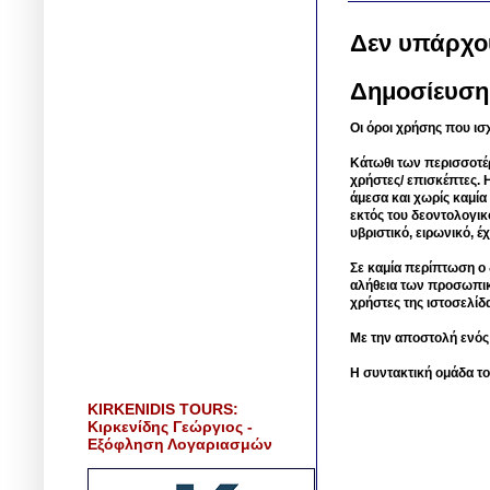
Δεν υπάρχο
Δημοσίευση
Οι όροι χρήσης που ισ
Κάτωθι των περισσοτέ
χρήστες/ επισκέπτες. 
άμεσα και χωρίς καμία
εκτός του δεοντολογικ
υβριστικό, ειρωνικό, 
Σε καμία περίπτωση ο δ
αλήθεια των προσωπικ
χρήστες της ιστοσελίδ
Με την αποστολή ενός
Η συντακτική ομάδα το
KIRKENIDIS TOURS:
Κιρκενίδης Γεώργιος -
Εξόφληση Λογαριασμών