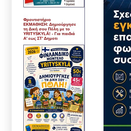
Φροντιστήριο
ΕΚΜΑΘΗΣΗ: Δημιούργησε
τη Δική σου Πόλη με το
YRITYSKYLÄ! - Για παιδιά
Α' εως ΣΤ' Δημοτι