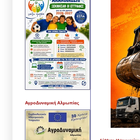
ΑγροΔυναμική Αλμωπίας