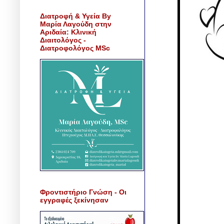
Διατροφή & Υγεία By
Μαρία Λαγούδη στην
Αριδαία: Κλινική
Διαιτολόγος -
Διατροφολόγος MSc
Φροντιστήριο Γνώση - Οι
εγγραφές ξεκίνησαν