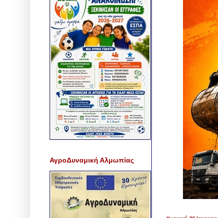
ΑγροΔυναμική Αλμωπίας