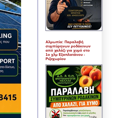
Αλμωπία: Παραλαβή
συμπύρηνων ροδάκινων
από χαλάζι για χυμό στο
1ο χλμ Εξαπλατάνου -
Ριζοχωρίου