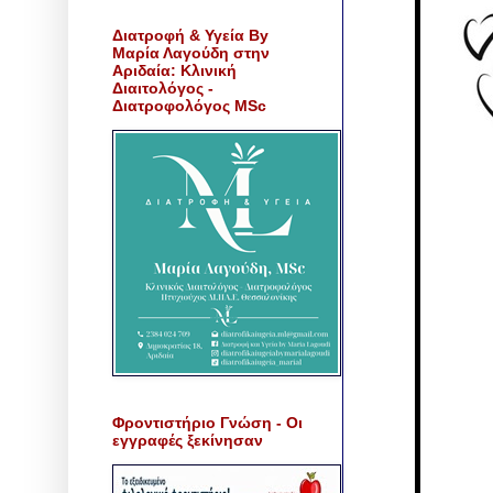
Διατροφή & Υγεία By
Μαρία Λαγούδη στην
Αριδαία: Κλινική
Διαιτολόγος -
Διατροφολόγος MSc
Φροντιστήριο Γνώση - Οι
εγγραφές ξεκίνησαν