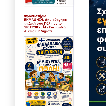
Φροντιστήριο
ΕΚΜΑΘΗΣΗ: Δημιούργησε
τη Δική σου Πόλη με το
YRITYSKYLÄ! - Για παιδιά
Α' εως ΣΤ' Δημοτι