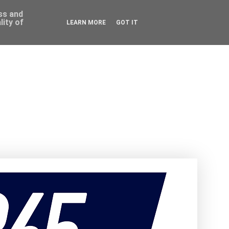
ess and
ity of
LEARN MORE
GOT IT