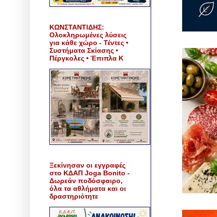
ΚΩΝΣΤΑΝΤΙΔΗΣ:
Ολοκληρωμένες λύσεις
για κάθε χώρο - Τέντες •
Συστήματα Σκίασης •
Πέργκολες • Έπιπλα Κ
Ξεκίνησαν οι εγγραφές
στο ΚΔΑΠ Joga Bonito -
Δωρεάν ποδόσφαιρο,
όλα τα αθλήματα και οι
δραστηριότητε