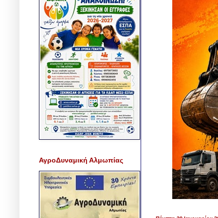
ΑγροΔυναμική Αλμωπίας