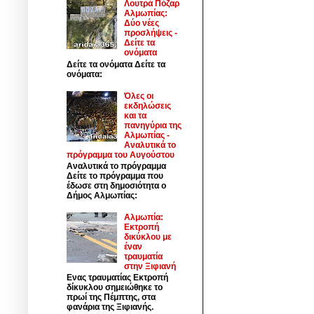
Λουτρά Πόζαρ
Αλμωπίας:
Δύο νέες
προσλήψεις -
Δείτε τα
ονόματα
Δείτε τα ονόματα Δείτε τα
ονόματα:
Όλες οι
εκδηλώσεις
και τα
πανηγύρια της
Αλμωπίας -
Αναλυτικά το
πρόγραμμα του Αυγούστου
Αναλυτικά το πρόγραμμα
Δείτε το πρόγραμμα που
έδωσε στη δημοσιότητα ο
Δήμος Αλμωπίας:
Αλμωπία:
Εκτροπή
δικύκλου με
έναν
τραυματία
στην Ξιφιανή
Ενας τραυματίας Εκτροπή
δίκυκλου σημειώθηκε το
πρωί της Πέμπτης, στα
φανάρια της Ξιφιανής.