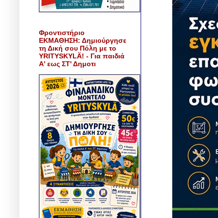
Φροντιστήριο
ΕΚΜΑΘΗΣΗ: Δημιούργησε
τη Δική σου Πόλη με το
YRITYSKYLÄ! - Για παιδιά
Α' εως ΣΤ' Δημοτι