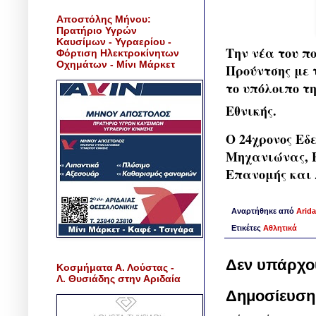
Αποστόλης Μήνου:
Πρατήριο Υγρών
Καυσίμων - Υγραερίου -
Την νέα του π
Φόρτιση Ηλεκτροκίνητων
Οχημάτων - Μίνι Μάρκετ
Προύντσης με 
το υπόλοιπο τ
Εθνικής.
Ο 24χρονος Εδ
Μηχανιώνας, Ε
Επανομής και 
Αναρτήθηκε από
Arida
Ετικέτες
Αθλητικά
Δεν υπάρχο
Κοσμήματα Α. Λούστας -
Λ. Θυσιάδης στην Αριδαία
Δημοσίευση