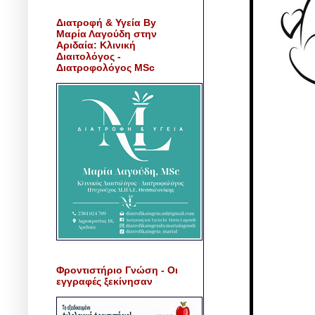
Διατροφή & Υγεία By
Μαρία Λαγούδη στην
Αριδαία: Κλινική
Διαιτολόγος -
Διατροφολόγος MSc
Φροντιστήριο Γνώση - Οι
εγγραφές ξεκίνησαν