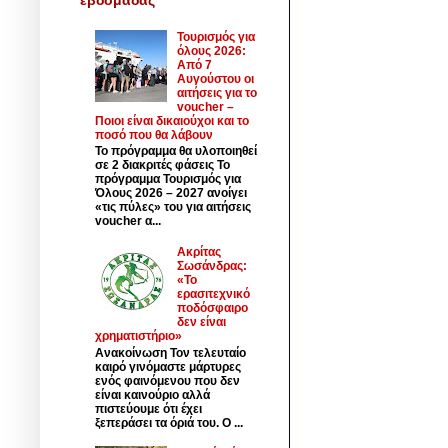
Τουρισμός για
όλους 2026:
Από 7
Αυγούστου οι
αιτήσεις για το
voucher –
Ποιοι είναι δικαιούχοι και το
ποσό που θα λάβουν
Το πρόγραμμα θα υλοποιηθεί
σε 2 διακριτές φάσεις Το
πρόγραμμα Τουρισμός για
Όλους 2026 – 2027 ανοίγει
«τις πύλες» του για αιτήσεις
voucher α...
Ακρίτας
Σωσάνδρας:
«Το
ερασιτεχνικό
ποδόσφαιρο
δεν είναι
χρηματιστήριο»
Ανακοίνωση Τον τελευταίο
καιρό γινόμαστε μάρτυρες
ενός φαινόμενου που δεν
είναι καινούριο αλλά
πιστεύουμε ότι έχει
ξεπεράσει τα όριά του. Ο ...