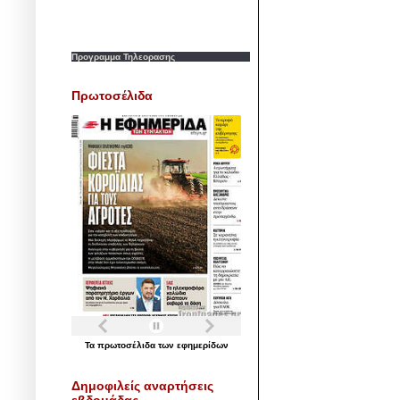
Προγραμμα Τηλεορασης
Πρωτοσέλιδα
Τα
πρωτοσέλιδα
των
εφημερίδων
Δημοφιλείς αναρτήσεις
εβδομάδας