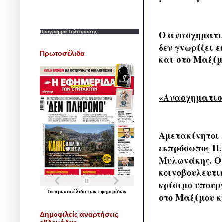
Ο ανασχηματισ
Προγραμμα Τηλεορασης
δεν γνωρίζει 
Πρωτοσέλιδα
και στο Μαξίμ
«Ανασχηματισ
Αμετακίνητοι 
εκπρόσωπος Π.
Μυλωνάκης. Ο 
κοινοβουλευτι
κρίσιμο υπουρ
Τα
πρωτοσέλιδα
των
εφημερίδων
στο Μαξίμου κ
Δημοφιλείς αναρτήσεις
εβδομάδας