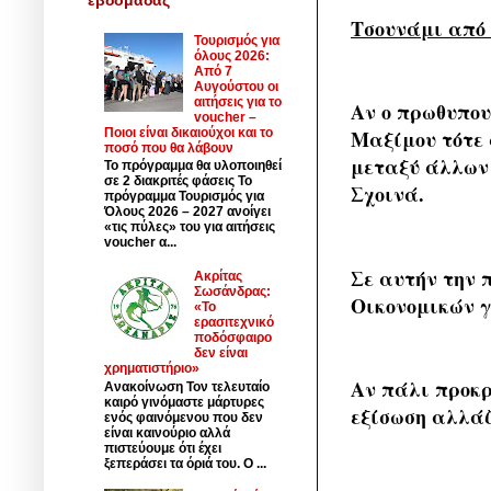
Τσουνάμι από 
Τουρισμός για
όλους 2026:
Από 7
Αυγούστου οι
αιτήσεις για το
Αν ο πρωθυπου
voucher –
Ποιοι είναι δικαιούχοι και το
Μαξίμου τότε 
ποσό που θα λάβουν
μεταξύ άλλων 
Το πρόγραμμα θα υλοποιηθεί
σε 2 διακριτές φάσεις Το
Σχοινά.
πρόγραμμα Τουρισμός για
Όλους 2026 – 2027 ανοίγει
«τις πύλες» του για αιτήσεις
voucher α...
Σε αυτήν την 
Ακρίτας
Σωσάνδρας:
Οικονομικών γ
«Το
ερασιτεχνικό
ποδόσφαιρο
δεν είναι
χρηματιστήριο»
Αν πάλι προκρ
Ανακοίνωση Τον τελευταίο
καιρό γινόμαστε μάρτυρες
εξίσωση αλλάζ
ενός φαινόμενου που δεν
είναι καινούριο αλλά
πιστεύουμε ότι έχει
ξεπεράσει τα όριά του. Ο ...