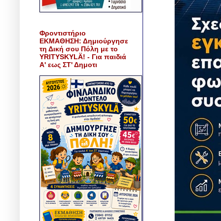
Φροντιστήριο
ΕΚΜΑΘΗΣΗ: Δημιούργησε
τη Δική σου Πόλη με το
YRITYSKYLÄ! - Για παιδιά
Α' εως ΣΤ' Δημοτι