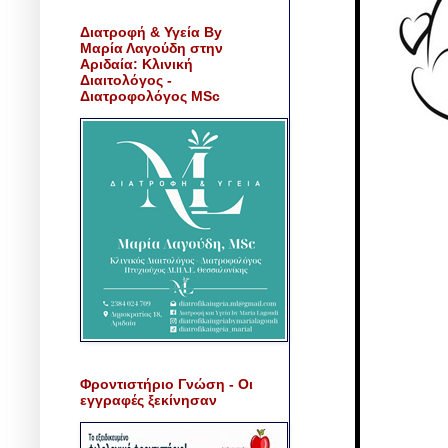
Διατροφή & Υγεία By
Μαρία Λαγούδη στην
Αριδαία: Κλινική
Διαιτολόγος -
Διατροφολόγος MSc
Φροντιστήριο Γνώση - Οι
εγγραφές ξεκίνησαν