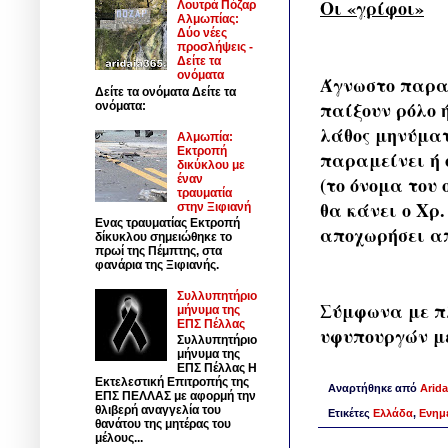
Οι «γρίφοι»
Λουτρά Πόζαρ
Αλμωπίας:
Δύο νέες
προσλήψεις -
Δείτε τα
ονόματα
Άγνωστο παραμ
Δείτε τα ονόματα Δείτε τα
παίξουν ρόλο 
ονόματα:
λάθος μηνύματ
Αλμωπία:
Εκτροπή
παραμείνει ή 
δικύκλου με
έναν
(το όνομα του 
τραυματία
θα κάνει ο Χρ
στην Ξιφιανή
Ενας τραυματίας Εκτροπή
αποχωρήσει απ
δίκυκλου σημειώθηκε το
πρωί της Πέμπτης, στα
φανάρια της Ξιφιανής.
Συλλυπητήριο
Σύμφωνα με πλ
μήνυμα της
ΕΠΣ Πέλλας
υφυπουργών με
Συλλυπητήριο
μήνυμα της
ΕΠΣ Πέλλας Η
Εκτελεστική Επιτροπής της
Αναρτήθηκε από
Arida
ΕΠΣ ΠΕΛΛΑΣ με αφορμή την
θλιβερή αναγγελία του
Ετικέτες
Ελλάδα
,
Ενημ
θανάτου της μητέρας του
μέλους...