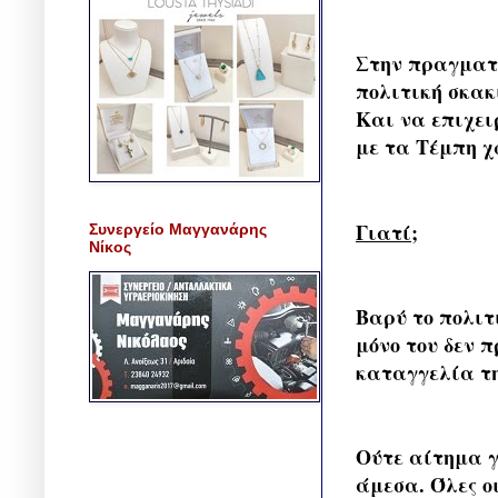
Στην πραγματι
πολιτική σκακ
Και να επιχει
με τα Τέμπη χ
Γιατί;
Συνεργείο Μαγγανάρης
Νίκος
Βαρύ το πολιτ
μόνο του δεν 
καταγγελία της
Ούτε αίτημα γ
άμεσα. Όλες ο