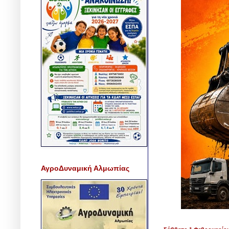
ΑγροΔυναμική Αλμωπίας