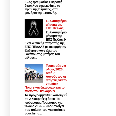
Ενας τραυματίας Εκτροπή
δίκυκλου σημειώθηκε το
πρωί της Πέμπτης, στα
φανάρια της Ξιφιανής.
Συλλυπητήριο
μήνυμα της
ΕΠΣ Πέλλας
Συλλυπητήριο
μήνυμα της
ΕΠΣ Πέλλας Η
Εκτελεστική Επιτροπής της
ΕΠΣ ΠΕΛΛΑΣ με αφορμή την
θλιβερή αναγγελία του
θανάτου της μητέρας του
μέλους...
Τουρισμός για
όλους 2026:
Από 7
Αυγούστου οι
αιτήσεις για το
voucher –
Ποιοι είναι δικαιούχοι και το
ποσό που θα λάβουν
Το πρόγραμμα θα υλοποιηθεί
σε 2 διακριτές φάσεις Το
πρόγραμμα Τουρισμός για
Όλους 2026 – 2027 ανοίγει
«τις πύλες» του για αιτήσεις
voucher α...