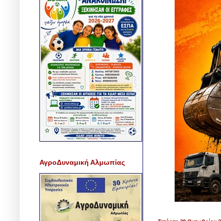
ΑγροΔυναμική Αλμωπίας