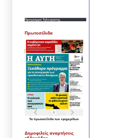
Προγραμμα Τηλεορασης
Πρωτοσέλιδα
Τα
πρωτοσέλιδα
των
εφημερίδων
Δημοφιλείς αναρτήσεις
εβδομάδας