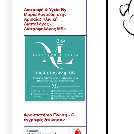
Διατροφή & Υγεία By
Μαρία Λαγούδη στην
Αριδαία: Κλινική
Διαιτολόγος -
Διατροφολόγος MSc
Φροντιστήριο Γνώση - Οι
εγγραφές ξεκίνησαν