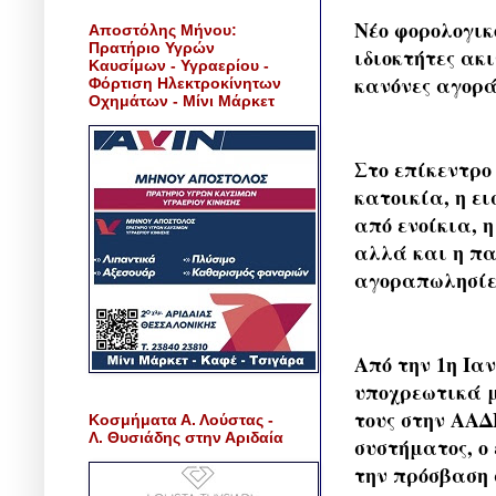
Νέο φορολογικ
Αποστόλης Μήνου:
Πρατήριο Υγρών
ιδιοκτήτες ακ
Καυσίμων - Υγραερίου -
κανόνες αγορά
Φόρτιση Ηλεκτροκίνητων
Οχημάτων - Μίνι Μάρκετ
Στο επίκεντρο
κατοικία, η ε
από ενοίκια, 
αλλά και η πα
αγοραπωλησίε
Από την 1η Ιαν
υποχρεωτικά μ
τους στην ΑΑΔ
Κοσμήματα Α. Λούστας -
Λ. Θυσιάδης στην Αριδαία
συστήματος, ο
την πρόσβαση 