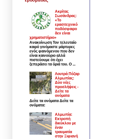
Ακρίτας
Σωσάνδρας:
«Το
ερασιτεχνικό
ποδόσφαιρο
δεν είναι
χρηματιστήριο»
Ανακοίνωση Τον τελευταίο
καιρό γινόμαστε μάρτυρες
ενός φαινόμενου που δεν
είναι καινούριο αλλά
πιστεύουμε ότι έχει
ξεπεράσει τα όριά του. Ο ...
Λουτρά Πόζαρ
Αλμωπίας:
Δύο νέες
προσλήψεις -
Δείτε τα
ονόματα
Δείτε τα ονόματα Δείτε τα
ονόματα:
Αλμωπία:
Εκτροπή
δικύκλου με
έναν
τραυματία
στην Ξιφιανή