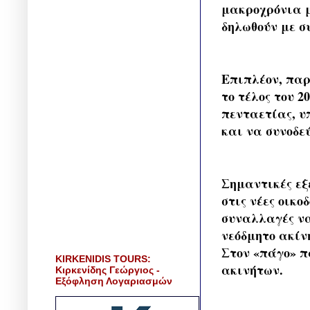
μακροχρόνια μ
δηλωθούν με σ
Επιπλέον, παρ
το τέλος του 2
πενταετίας, υ
και να συνοδε
Σημαντικές εξ
στις νέες οικο
συναλλαγές να
νεόδμητο ακίνη
Στον «πάγο» π
KIRKENIDIS TOURS:
ακινήτων.
Κιρκενίδης Γεώργιος -
Εξόφληση Λογαριασμών