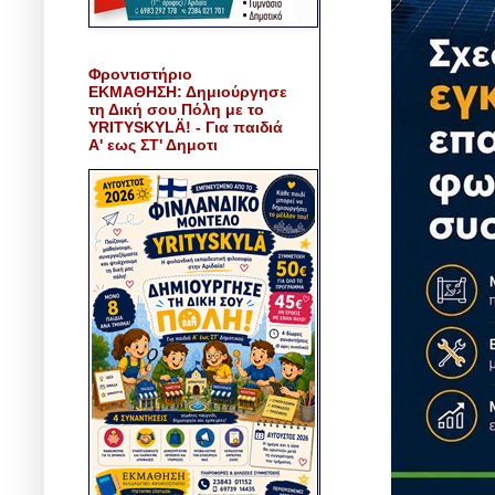
Φροντιστήριο
ΕΚΜΑΘΗΣΗ: Δημιούργησε
τη Δική σου Πόλη με το
YRITYSKYLÄ! - Για παιδιά
Α' εως ΣΤ' Δημοτι