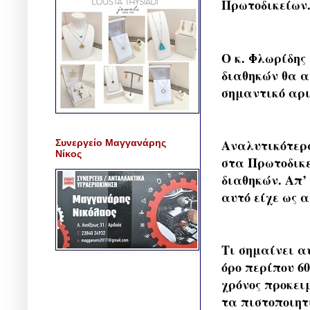
Πρωτοδικείων
Ο κ. Φλωρίδης
διαθηκών θα α
σημαντικό αρ
Αναλυτικότερα
Συνεργείο Μαγγανάρης
Νίκος
στα Πρωτοδικε
διαθηκών. Απ’
αυτό είχε ως α
Τι σημαίνει α
όρο περίπου 6
χρόνος προκει
τα πιστοποιητ