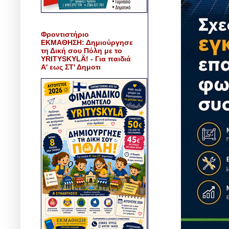
Φροντιστήριο
ΕΚΜΑΘΗΣΗ: Δημιούργησε
τη Δική σου Πόλη με το
YRITYSKYLÄ! - Για παιδιά
Α' εως ΣΤ' Δημοτι