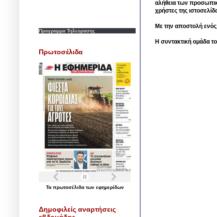
αλήθεια των προσωπικ
χρήστες της ιστοσελίδ
Με την αποστολή ενός
Προγραμμα Τηλεορασης
Η συντακτική ομάδα το
Πρωτοσέλιδα
Τα
πρωτοσέλιδα
των
εφημερίδων
Δημοφιλείς αναρτήσεις
εβδομάδας