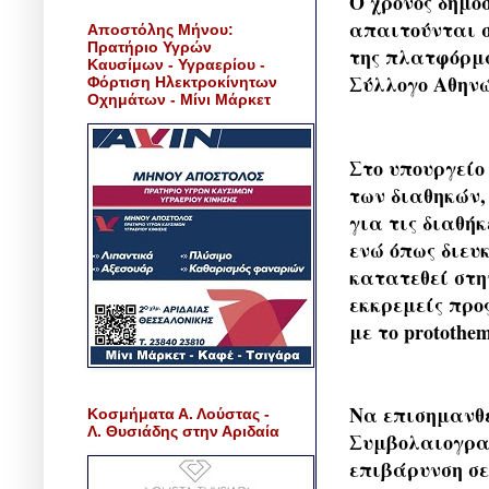
Ο χρόνος δημο
απαιτούνται σ
Αποστόλης Μήνου:
Πρατήριο Υγρών
της πλατφόρμα
Καυσίμων - Υγραερίου -
Σύλλογο Αθηνώ
Φόρτιση Ηλεκτροκίνητων
Οχημάτων - Μίνι Μάρκετ
Στο υπουργείο
των διαθηκών,
για τις διαθή
ενώ όπως διευ
κατατεθεί στη
εκκρεμείς προ
με το protothem
Να επισημανθε
Κοσμήματα Α. Λούστας -
Λ. Θυσιάδης στην Αριδαία
Συμβολαιογραφ
επιβάρυνση σε