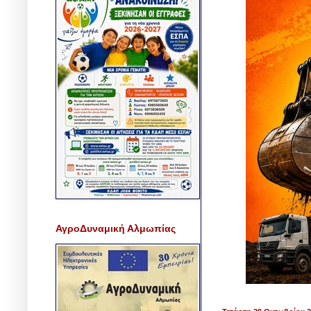
ΑγροΔυναμική Αλμωπίας