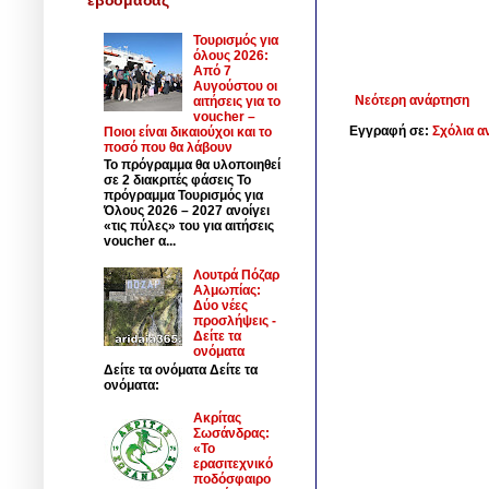
Τουρισμός για
όλους 2026:
Από 7
Αυγούστου οι
Νεότερη ανάρτηση
αιτήσεις για το
voucher –
Εγγραφή σε:
Σχόλια α
Ποιοι είναι δικαιούχοι και το
ποσό που θα λάβουν
Το πρόγραμμα θα υλοποιηθεί
σε 2 διακριτές φάσεις Το
πρόγραμμα Τουρισμός για
Όλους 2026 – 2027 ανοίγει
«τις πύλες» του για αιτήσεις
voucher α...
Λουτρά Πόζαρ
Αλμωπίας:
Δύο νέες
προσλήψεις -
Δείτε τα
ονόματα
Δείτε τα ονόματα Δείτε τα
ονόματα:
Ακρίτας
Σωσάνδρας:
«Το
ερασιτεχνικό
ποδόσφαιρο