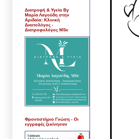
Διατροφή & Υγεία By
Μαρία Λαγούδη στην
Αριδαία: Κλινική
Διαιτολόγος -
Διατροφολόγος MSc
Φροντιστήριο Γνώση - Οι
εγγραφές ξεκίνησαν