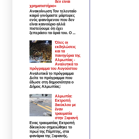
δεν είναι
χρηματιστήριο»
Ανακοίνωση Τον τελευταίο
καιρό γινόμαστε μάρτυρες
ενός φαινόμενου που δεν
είναι καινούριο αλλά
πιστεύουμε ότι έχει
ξεπεράσει τα όριά του. Ο ...
Όλες οι
εκδηλώσεις
και τα
πανηγύρια της
Αλμωπίας -
Αναλυτικά το
πρόγραμμα του Αυγούστου
Αναλυτικά το πρόγραμμα
Δείτε το πρόγραμμα που
έδωσε στη δημοσιότητα ο
Δήμος Αλμωπίας:
Αλμωπία:
Εκτροπή
δικύκλου με
έναν
τραυματία
στην Ξιφιανή
Ενας τραυματίας Εκτροπή
δίκυκλου σημειώθηκε το
πρωί της Πέμπτης, στα
φανάρια της Ξιφιανής.