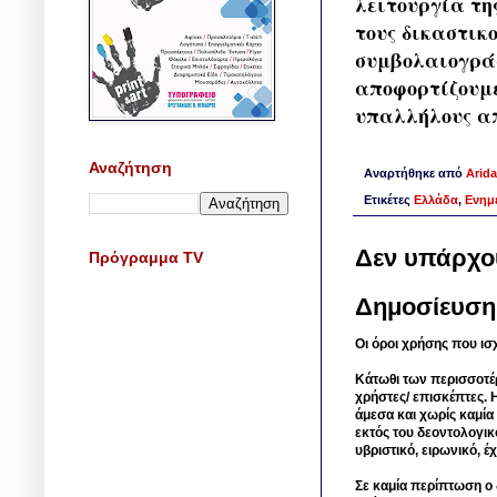
λειτουργία τ
τους δικαστικο
συμβολαιογράφ
αποφορτίζουμε
υπαλλήλους απ
Αναζήτηση
Αναρτήθηκε από
Arida
Ετικέτες
Ελλάδα
,
Ενημ
Δεν υπάρχο
Πρόγραμμα TV
Δημοσίευση
Οι όροι χρήσης που ισ
Κάτωθι των περισσοτέ
χρήστες/ επισκέπτες. 
άμεσα και χωρίς καμία
εκτός του δεοντολογικ
υβριστικό, ειρωνικό, 
Σε καμία περίπτωση ο δ