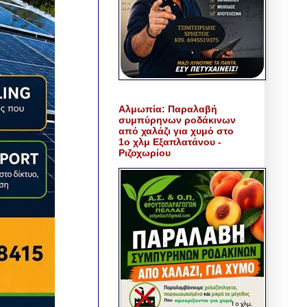
Αλμωπία: Παραλαβή
συμπύρηνων ροδάκινων
από χαλάζι για χυμό στο
1ο χλμ Εξαπλατάνου -
Ριζοχωρίου