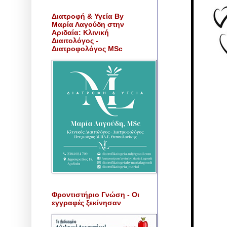
Διατροφή & Υγεία By
Μαρία Λαγούδη στην
Αριδαία: Κλινική
Διαιτολόγος -
Διατροφολόγος MSc
Φροντιστήριο Γνώση - Οι
εγγραφές ξεκίνησαν