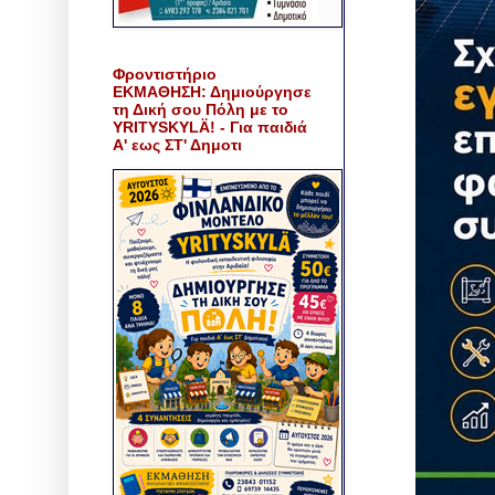
Φροντιστήριο
ΕΚΜΑΘΗΣΗ: Δημιούργησε
τη Δική σου Πόλη με το
YRITYSKYLÄ! - Για παιδιά
Α' εως ΣΤ' Δημοτι