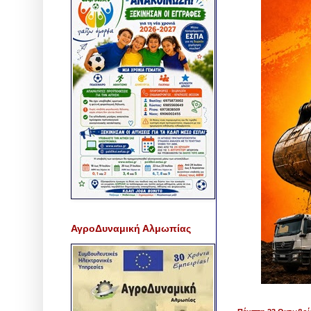
ΑγροΔυναμική Αλμωπίας