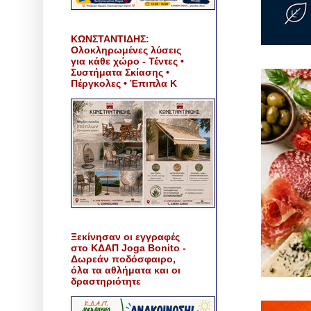
ΚΩΝΣΤΑΝΤΙΔΗΣ:
Ολοκληρωμένες λύσεις
για κάθε χώρο - Τέντες •
Συστήματα Σκίασης •
Πέργκολες • Έπιπλα Κ
Ξεκίνησαν οι εγγραφές
στο ΚΔΑΠ Joga Bonito -
Δωρεάν ποδόσφαιρο,
όλα τα αθλήματα και οι
δραστηριότητε