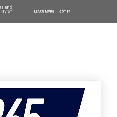
ess and
ity of
LEARN MORE
GOT IT