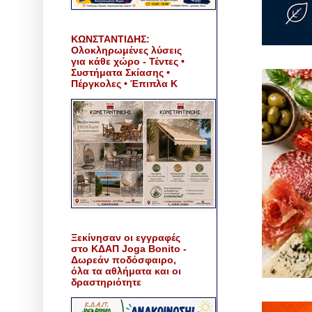
ΚΩΝΣΤΑΝΤΙΔΗΣ:
Ολοκληρωμένες λύσεις
για κάθε χώρο - Τέντες •
Συστήματα Σκίασης •
Πέργκολες • Έπιπλα Κ
Ξεκίνησαν οι εγγραφές
στο ΚΔΑΠ Joga Bonito -
Δωρεάν ποδόσφαιρο,
όλα τα αθλήματα και οι
δραστηριότητε