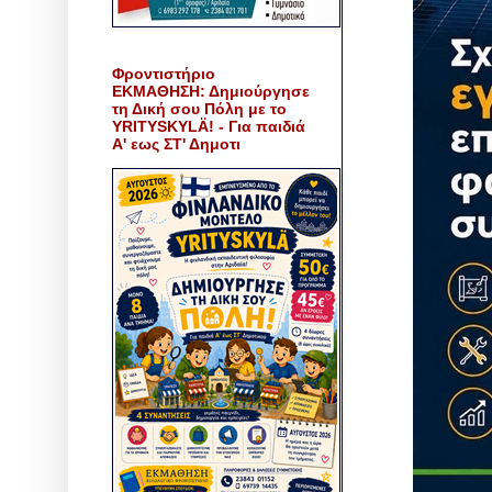
Φροντιστήριο
ΕΚΜΑΘΗΣΗ: Δημιούργησε
τη Δική σου Πόλη με το
YRITYSKYLÄ! - Για παιδιά
Α' εως ΣΤ' Δημοτι