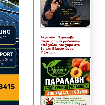
Αλμωπία: Παραλαβή
συμπύρηνων ροδάκινων
από χαλάζι για χυμό στο
1ο χλμ Εξαπλατάνου -
Ριζοχωρίου