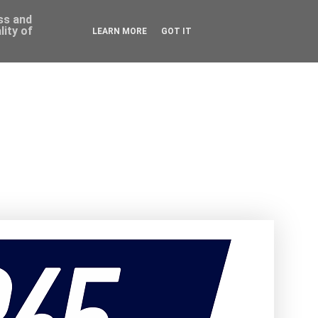
ess and
ity of
LEARN MORE
GOT IT