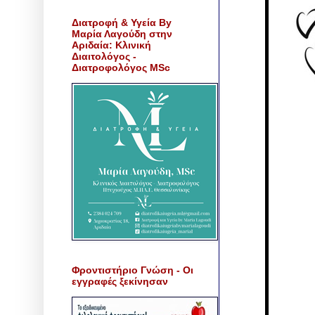
Διατροφή & Υγεία By
Μαρία Λαγούδη στην
Αριδαία: Κλινική
Διαιτολόγος -
Διατροφολόγος MSc
Φροντιστήριο Γνώση - Οι
εγγραφές ξεκίνησαν