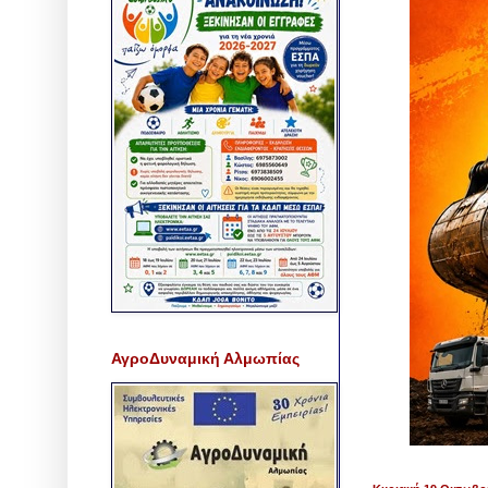
ΑγροΔυναμική Αλμωπίας