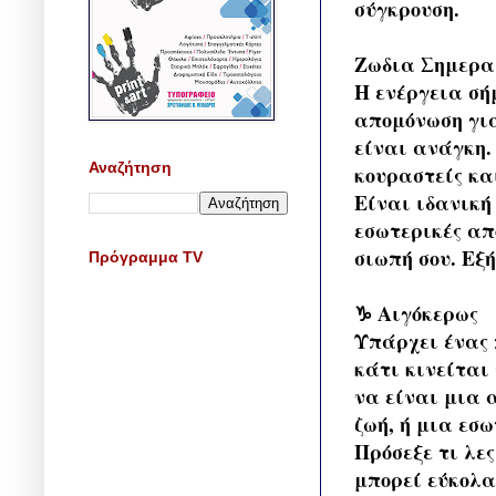
σύγκρουση.
Ζωδια Σημερα 
Η ενέργεια σή
απομόνωση για
είναι ανάγκη.
Αναζήτηση
κουραστείς και
Είναι ιδανική
εσωτερικές απ
σιωπή σου. Εξ
Πρόγραμμα TV
♑ Αιγόκερως
Υπάρχει ένας 
κάτι κινείται
να είναι μια 
ζωή, ή μια εσω
Πρόσεξε τι λε
μπορεί εύκολα