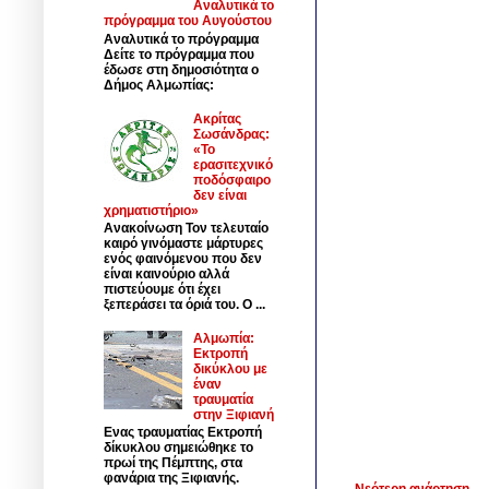
Αναλυτικά το
πρόγραμμα του Αυγούστου
Αναλυτικά το πρόγραμμα
Δείτε το πρόγραμμα που
έδωσε στη δημοσιότητα ο
Δήμος Αλμωπίας:
Ακρίτας
Σωσάνδρας:
«Το
ερασιτεχνικό
ποδόσφαιρο
δεν είναι
χρηματιστήριο»
Ανακοίνωση Τον τελευταίο
καιρό γινόμαστε μάρτυρες
ενός φαινόμενου που δεν
είναι καινούριο αλλά
πιστεύουμε ότι έχει
ξεπεράσει τα όριά του. Ο ...
Αλμωπία:
Εκτροπή
δικύκλου με
έναν
τραυματία
στην Ξιφιανή
Ενας τραυματίας Εκτροπή
δίκυκλου σημειώθηκε το
πρωί της Πέμπτης, στα
φανάρια της Ξιφιανής.