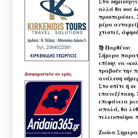
Στα δημιουργι
αλλά θα σου δ
προσπεράσει. 
μέρα ανταμείβ
χτιστεί, άφησ
♍ Παρθένος
Σήμερα παρατη
επίσης να «κο
τραβούν την π
Διαφημιστείτε σε εμάς
ανάλυση σήμερ
Στο σπίτι ή σ
επανεξέταση. 
επιφάνεια μια
απαλά, θα λυθ
τελειοποίησε 
Ζωδια Σημερα