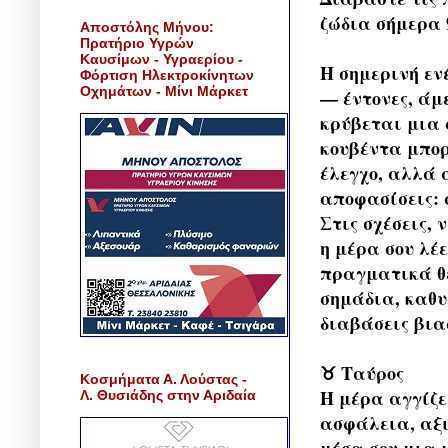
ζώδια σήμερα 
Αποστόλης Μήνου:
Πρατήριο Υγρών
Καυσίμων - Υγραερίου -
Η σημερινή εν
Φόρτιση Ηλεκτροκίνητων
Οχημάτων - Μίνι Μάρκετ
— έντονες, άμ
κρύβεται μια 
κουβέντα μπορε
έλεγχο, αλλά 
αποφασίσεις: 
Στις σχέσεις,
η μέρα σου λέε
πραγματικά θέ
σημάδια, καθυ
διαβάσεις βια
♉ Ταύρος
Κοσμήματα Α. Λούστας -
Η μέρα αγγίζε
Λ. Θυσιάδης στην Αριδαία
ασφάλεια, αξι
μέσα σου μια 