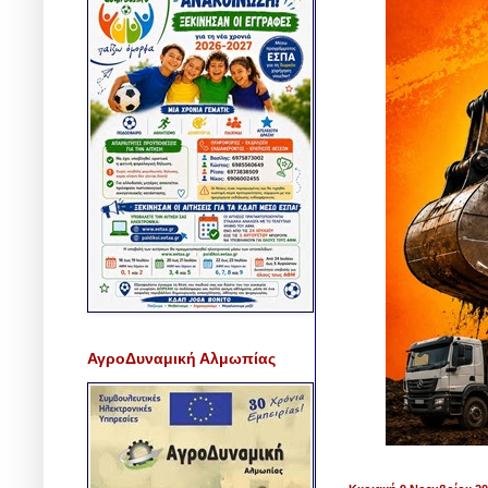
ΑγροΔυναμική Αλμωπίας