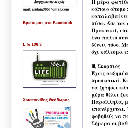
Η μέρα φωτίζει
κάποιο άτομο π
mail: aridaia365@gmail.com
καταλαβαίνεις
πίσω. Άσε τον
Βρείτε μας στο Facebook
Πρακτικά, επι
ένα παλιό συν
δίνεις τόσο. 
Life 106.3
όχι κάλεσμα ε
♏ Σκορπιός
Έχεις αυξημέν
προσωπικά. Κά
να ζητήσει κάτ
μέρα θέλει ξε
Χριστιανίδης Θεόδωρος
Παράλληλα, μι
επανέρχεται. 
φοβηθείς να π
Σήμερα οι βαθ