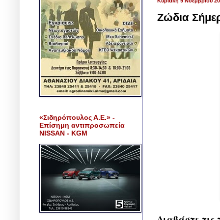
Κυριακή 9 Νοεμβρίου 2
Ζώδια Σήμερ
«Σιδηρόπουλος Α.Ε.» -
Επίσημη αντιπροσωπεία
NISSAN - KGM
Διαβάστε τις 