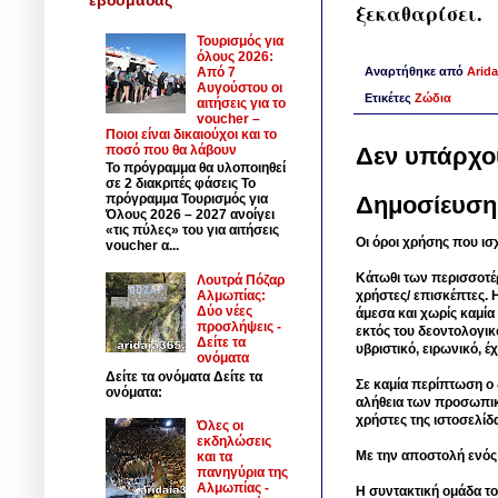
ξεκαθαρίσει.
Τουρισμός για
όλους 2026:
Αναρτήθηκε από
Arida
Από 7
Αυγούστου οι
Ετικέτες
Ζώδια
αιτήσεις για το
voucher –
Ποιοι είναι δικαιούχοι και το
ποσό που θα λάβουν
Δεν υπάρχο
Το πρόγραμμα θα υλοποιηθεί
σε 2 διακριτές φάσεις Το
Δημοσίευση
πρόγραμμα Τουρισμός για
Όλους 2026 – 2027 ανοίγει
«τις πύλες» του για αιτήσεις
Οι όροι χρήσης που ισ
voucher α...
Κάτωθι των περισσοτέ
Λουτρά Πόζαρ
Αλμωπίας:
χρήστες/ επισκέπτες. 
Δύο νέες
άμεσα και χωρίς καμία
προσλήψεις -
εκτός του δεοντολογικ
Δείτε τα
υβριστικό, ειρωνικό, 
ονόματα
Δείτε τα ονόματα Δείτε τα
Σε καμία περίπτωση ο δ
ονόματα:
αλήθεια των προσωπικ
χρήστες της ιστοσελίδ
Όλες οι
εκδηλώσεις
Με την αποστολή ενός
και τα
πανηγύρια της
Αλμωπίας -
Η συντακτική ομάδα το