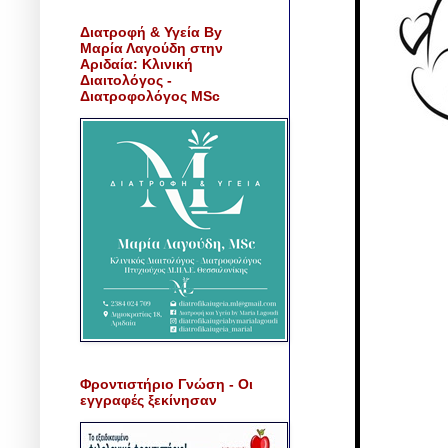
Διατροφή & Υγεία By
Μαρία Λαγούδη στην
Αριδαία: Κλινική
Διαιτολόγος -
Διατροφολόγος MSc
Φροντιστήριο Γνώση - Οι
εγγραφές ξεκίνησαν