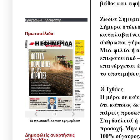
βάθος και αφή
Ζωδια Σημερα 
Προγραμμα Τηλεορασης
Σήμερα στέκεσ
καταλαβαίνει 
Πρωτοσέλιδα
άνθρωποι γύρω 
Μια φιλία ή σ
επιφανειακό 
επανέρχεται έ
το υποτιμήσεις
♓ Ιχθύες
Η μέρα σε κάν
ότι κάποιος δ
πάρεις προσωπ
Στη δουλειά ή
Τα
πρωτοσέλιδα
των
εφημερίδων
προσοχή. Μην υ
100% σίγουρος
Δημοφιλείς αναρτήσεις
εβδομάδας