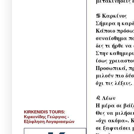
μετακινήσεις 
♋ Καρκίνος
Σήμερα η καρδ
Κάποιο πρόσωπ
συναίσθημα πο
δες τι ήρθε να 
Στην καθημεριν
ίσως χρειαστο
Προσωπικά, πρ
μιλούν πιο δύσ
όχι τις λέξεις.
♌ Λέων
Η μέρα σε βάζ
Θες να μιλήσε
KIRKENIDIS TOURS:
Κιρκενίδης Γεώργιος -
«όχι ακόμα». 
Εξόφληση Λογαριασμών
σε ξαφνιάσει 