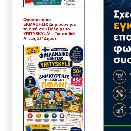
Φροντιστήριο
ΕΚΜΑΘΗΣΗ: Δημιούργησε
τη Δική σου Πόλη με το
YRITYSKYLÄ! - Για παιδιά
Α' εως ΣΤ' Δημοτι