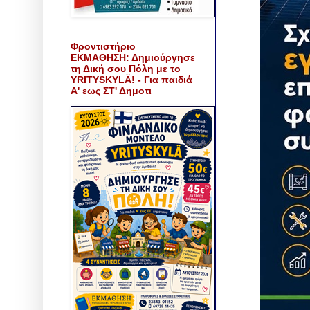
Φροντιστήριο
ΕΚΜΑΘΗΣΗ: Δημιούργησε
τη Δική σου Πόλη με το
YRITYSKYLÄ! - Για παιδιά
Α' εως ΣΤ' Δημοτι