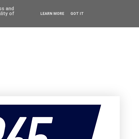
ess and
ity of
LEARN MORE
GOT IT