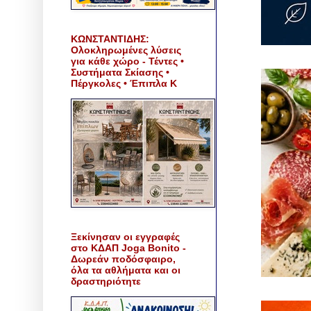
ΚΩΝΣΤΑΝΤΙΔΗΣ:
Ολοκληρωμένες λύσεις
για κάθε χώρο - Τέντες •
Συστήματα Σκίασης •
Πέργκολες • Έπιπλα Κ
Ξεκίνησαν οι εγγραφές
στο ΚΔΑΠ Joga Bonito -
Δωρεάν ποδόσφαιρο,
όλα τα αθλήματα και οι
δραστηριότητε