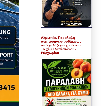
Αλμωπία: Παραλαβή
συμπύρηνων ροδάκινων
από χαλάζι για χυμό στο
1ο χλμ Εξαπλατάνου -
Ριζοχωρίου