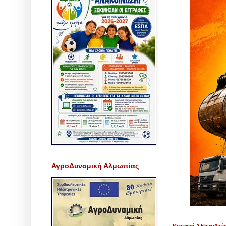
ΑγροΔυναμική Αλμωπίας