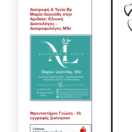
Διατροφή & Υγεία By
Μαρία Λαγούδη στην
Αριδαία: Κλινική
Διαιτολόγος -
Διατροφολόγος MSc
Φροντιστήριο Γνώση - Οι
εγγραφές ξεκίνησαν