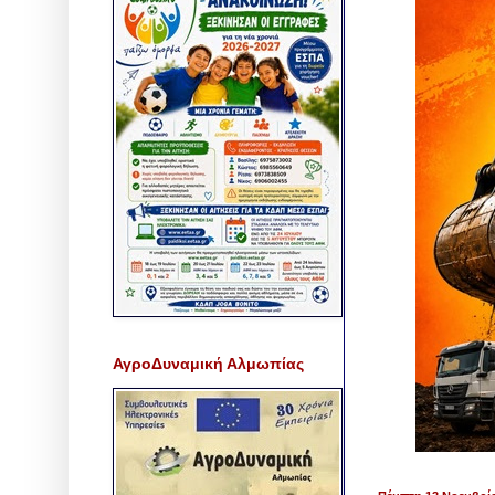
ΑγροΔυναμική Αλμωπίας