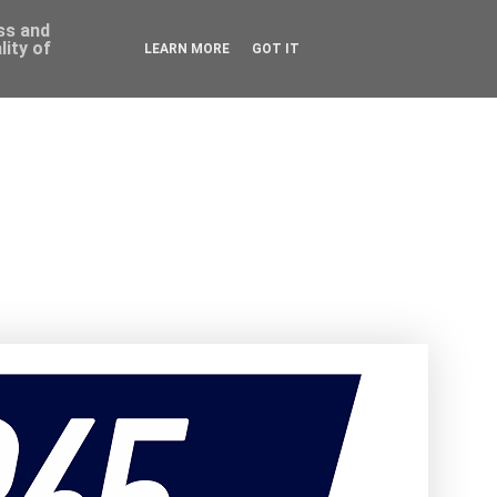
ess and
ity of
LEARN MORE
GOT IT