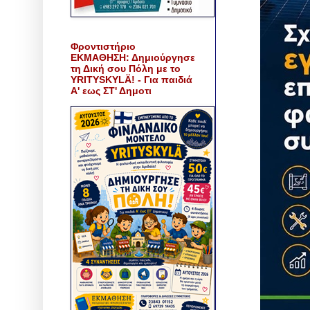
Φροντιστήριο
ΕΚΜΑΘΗΣΗ: Δημιούργησε
τη Δική σου Πόλη με το
YRITYSKYLÄ! - Για παιδιά
Α' εως ΣΤ' Δημοτι