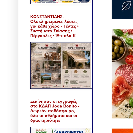
ΚΩΝΣΤΑΝΤΙΔΗΣ:
Ολοκληρωμένες λύσεις
για κάθε χώρο - Τέντες •
Συστήματα Σκίασης •
Πέργκολες • Έπιπλα Κ
Ξεκίνησαν οι εγγραφές
στο ΚΔΑΠ Joga Bonito -
Δωρεάν ποδόσφαιρο,
όλα τα αθλήματα και οι
δραστηριότητε