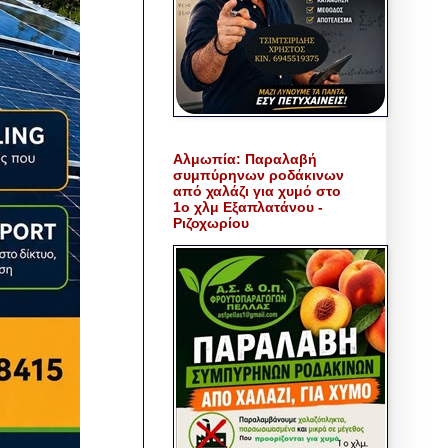
Αλμωπία: Παραλαβή
συμπύρηνων ροδάκινων
από χαλάζι για χυμό στο
1ο χλμ Εξαπλατάνου -
Ριζοχωρίου