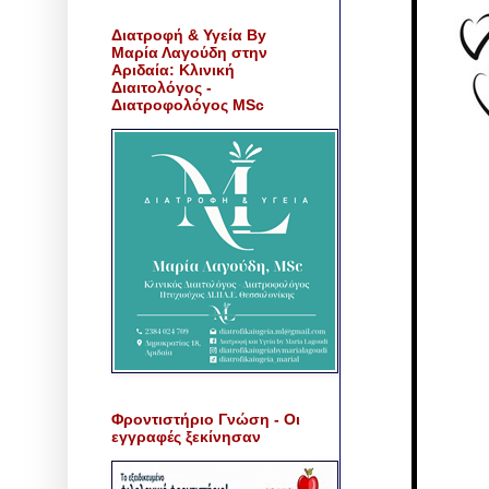
Διατροφή & Υγεία By
Μαρία Λαγούδη στην
Αριδαία: Κλινική
Διαιτολόγος -
Διατροφολόγος MSc
Φροντιστήριο Γνώση - Οι
εγγραφές ξεκίνησαν