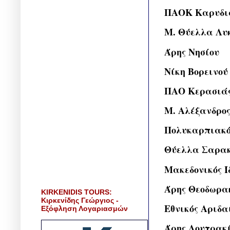
ΠΑΟΚ Καρυδι
Μ. Θύελλα Λυ
Άρης Νησίου
Νίκη Βορεινού
ΠΑΟ Κερασιά
Μ. Αλέξανδρο
Πολυκαρπιακό
Θύελλα Σαρα
Μακεδονικός Ί
Άρης Θεοδωρα
KIRKENIDIS TOURS:
Κιρκενίδης Γεώργιος -
Εθνικός Αριδα
Εξόφληση Λογαριασμών
Άρης Λουτρακ