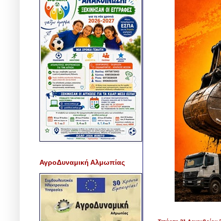
ΑγροΔυναμική Αλμωπίας