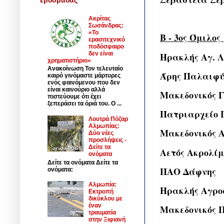
Ακρίτας
Σωσάνδρας:
«Το
B - 3ος Όμιλος
ερασιτεχνικό
ποδόσφαιρο
δεν είναι
Ηρακλής Αγ. 
χρηματιστήριο»
Ανακοίνωση Τον τελευταίο
Άρης Παλαιφύ
καιρό γινόμαστε μάρτυρες
ενός φαινόμενου που δεν
είναι καινούριο αλλά
Μακεδονικός 
πιστεύουμε ότι έχει
ξεπεράσει τα όριά του. Ο ...
Πατριαρχείο 
Λουτρά Πόζαρ
Αλμωπίας:
Μακεδονικός 
Δύο νέες
προσλήψεις -
Δείτε τα
Αετός Ακρολίμ
ονόματα
Δείτε τα ονόματα Δείτε τα
ΠΑΟ Δάφνης
ονόματα:
Αλμωπία:
Ηρακλής Αγρο
Εκτροπή
δικύκλου με
έναν
Μακεδονικός 
τραυματία
στην Ξιφιανή