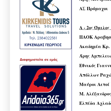
ΑΣ Πρόμαχοι
A - 2ος Όμιλος
ΠΑΟΚ Αραβησ
Ακαδημία Κρ.
Άρης Αμπελει
Διαφημιστείτε σε εμάς
Εθνικός Γιαν
Απόλλων Ραχ
Μαύροι Αετοί
Μ. Αλέξανδρος
Ελπίδα Αχλαδ