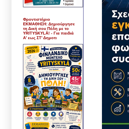
Φροντιστήριο
ΕΚΜΑΘΗΣΗ: Δημιούργησε
τη Δική σου Πόλη με το
YRITYSKYLÄ! - Για παιδιά
Α' εως ΣΤ' Δημοτι