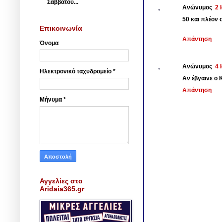
Σαββάτου...
Ανώνυμος
2 
50 και πλέον 
Επικοινωνία
Απάντηση
Όνομα
Ανώνυμος
4 
Ηλεκτρονικό ταχυδρομείο
*
Αν έβγαινε ο 
Απάντηση
Μήνυμα
*
Αγγελίες στο
Aridaia365.gr