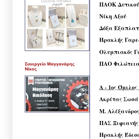
ΠΑΟΚ Δυτικο
Νίκη Αξού
Δόξα Εξαπλατ
Ηρακλής Γαρε
Ολυμπιακός 
ΠΑΟ Φιλώτει
Συνεργείο Μαγγανάρης
Νίκος
A - 1ος Όμιλος
Ακρίτας Σωσά
Μ. Αλέξανδρο
ΠΑΣ Ξιφιανής
Ηρακλής Έδεσ