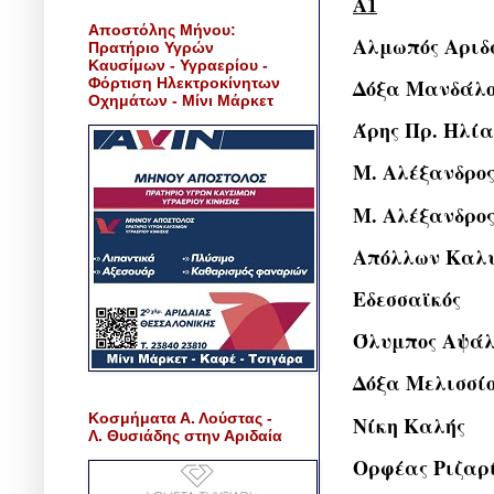
Α1
Αποστόλης Μήνου:
Αλμωπός Αριδ
Πρατήριο Υγρών
Καυσίμων - Υγραερίου -
Φόρτιση Ηλεκτροκίνητων
Δόξα Μανδάλ
Οχημάτων - Μίνι Μάρκετ
Άρης Πρ. Ηλία
Μ. Αλέξανδρο
Μ. Αλέξανδρος
Απόλλων Καλ
Εδεσσαϊκός
Όλυμπος Αψάλ
Δόξα Μελισσί
Κοσμήματα Α. Λούστας -
Νίκη Καλής
Λ. Θυσιάδης στην Αριδαία
Ορφέας Ριζαρ