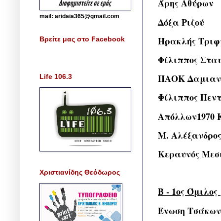
Άρης Αθύρων
mail: aridaia365@gmail.com
Δόξα Ριζού
Ηρακλής Τριφ
Βρείτε μας στο Facebook
Φίλιππος Στα
ΠΑΟΚ Δαμιαν
Life 106.3
Φίλιππος Πε
Απόλλων1970 
Μ. Αλέξανδρο
Κεραυνός Μεσ
Χριστιανίδης Θεόδωρος
B - 1ος Όμιλος
Ένωση Τσάκων