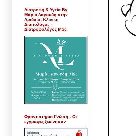
Διατροφή & Υγεία By
Μαρία Λαγούδη στην
Αριδαία: Κλινική
Διαιτολόγος -
Διατροφολόγος MSc
Φροντιστήριο Γνώση - Οι
εγγραφές ξεκίνησαν