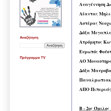
Αναγέννηση Δ
Αίαντας Μηλι
Αστέρας Νεοχ
Δόξα Μεγαπλ
Αναζήτηση
Ατρόμητος Κω
Ευρωπός Φούσ
Πρόγραμμα TV
ΑΟ Μοναστηρ
Δόξα Μαυροβο
Παναλμωπιακ
ΑΠΟ Πιπεριά
B - 2ος Όμιλος