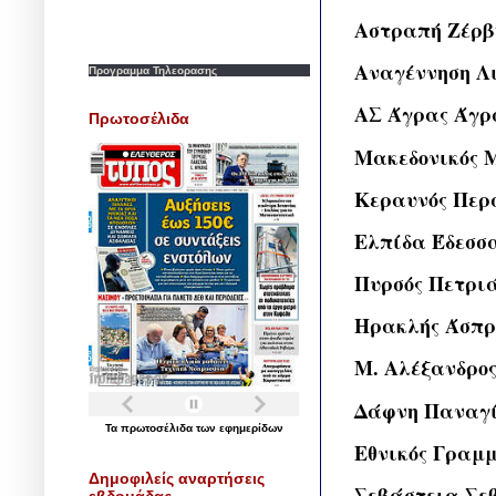
Αστραπή Ζέρβ
Αναγέννηση Λ
Προγραμμα Τηλεορασης
ΑΣ Άγρας Άγρ
Πρωτοσέλιδα
Μακεδονικός 
Κεραυνός Περ
Ελπίδα Έδεσσ
Πυρσός Πετρι
Ηρακλής Άσπρ
Μ. Αλέξανδρος
Δάφνη Παναγ
Τα
πρωτοσέλιδα
των
εφημερίδων
Εθνικός Γραμ
Δημοφιλείς αναρτήσεις
Σεβάστεια Σε
εβδομάδας