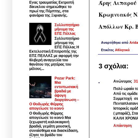
Άρης Λιπαρού
Ενας τραυματίας Εκτροπή
δίκυκλου σημειώθηκε το
πρωί της Πέμπτης, στα
Κρωμνιακός Ν
φανάρια της Ξιφιανής.
Απόλλων Κρ. 
Συλλυπητήριο
μήνυμα της
ΕΠΣ Πέλλας
Συλλυπητήριο
Αναρτήθηκε από
Arida
μήνυμα της
ΕΠΣ Πέλλας Η
Ετικέτες
Αθλητικά
Εκτελεστική Επιτροπής της
ΕΠΣ ΠΕΛΛΑΣ με αφορμή την
θλιβερή αναγγελία του
θανάτου της μητέρας του
3 σχόλια:
μέλους...
Pozar Park:
Ανώνυμος
31
Μια
εντυπωσιακή
Πολύ ωραίο το
βραδιά με
Από τις ομάδε
άψογη
Συμμετοχή σε
διοργάνωση –
Πενταπλατανο
Ο Θοδωρής Φέρρης
απογείωσε το κοινό
Ιστορικές ομά
( μπαράζ), Στ
Ο Θοδωρής Φέρρης
απογείωσε το κοινό Μια
ΚΑΛΗ ΧΡΟΝΙΑ 
ξεχωριστή καλοκαιρινή
Απάντηση
βραδιά, γεμάτη μουσική,
συναίσθημα και διασκέδαση,
έζησε το βράδυ του