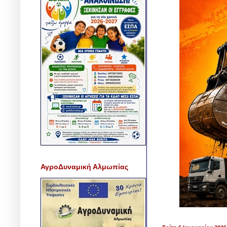
ΑγροΔυναμική Αλμωπίας