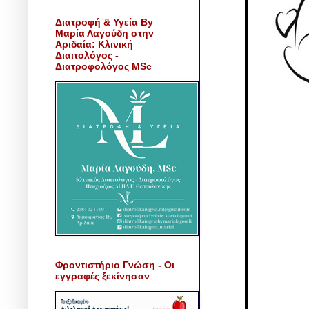
Διατροφή & Υγεία By
Μαρία Λαγούδη στην
Αριδαία: Κλινική
Διαιτολόγος -
Διατροφολόγος MSc
Φροντιστήριο Γνώση - Οι
εγγραφές ξεκίνησαν