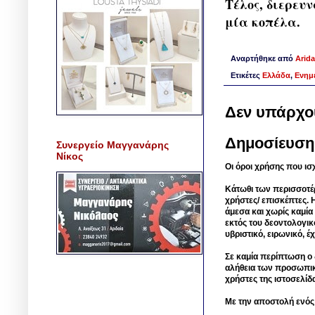
Τέλος, διερευ
μία κοπέλα.
Αναρτήθηκε από
Arida
Ετικέτες
Ελλάδα
,
Ενημ
Δεν υπάρχο
Δημοσίευση
Συνεργείο Μαγγανάρης
Νίκος
Οι όροι χρήσης που ισ
Κάτωθι των περισσοτέ
χρήστες/ επισκέπτες. 
άμεσα και χωρίς καμία
εκτός του δεοντολογικ
υβριστικό, ειρωνικό, 
Σε καμία περίπτωση ο δ
αλήθεια των προσωπικ
χρήστες της ιστοσελίδ
Με την αποστολή ενός