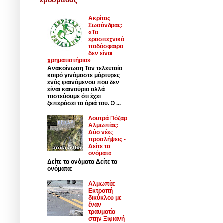
Ακρίτας
Σωσάνδρας:
«Το
ερασιτεχνικό
ποδόσφαιρο
δεν είναι
χρηματιστήριο»
Ανακοίνωση Τον τελευταίο
καιρό γινόμαστε μάρτυρες
ενός φαινόμενου που δεν
είναι καινούριο αλλά
πιστεύουμε ότι έχει
ξεπεράσει τα όριά του. Ο ...
Λουτρά Πόζαρ
Αλμωπίας:
Δύο νέες
προσλήψεις -
Δείτε τα
ονόματα
Δείτε τα ονόματα Δείτε τα
ονόματα:
Αλμωπία:
Εκτροπή
δικύκλου με
έναν
τραυματία
στην Ξιφιανή