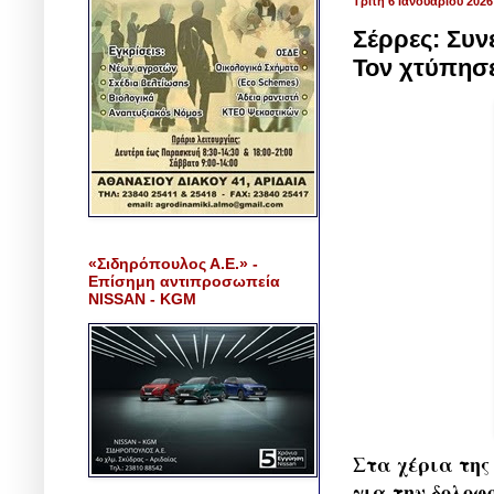
Τρίτη 6 Ιανουαρίου 2026
Σέρρες: Συν
Τον χτύπησε
«Σιδηρόπουλος Α.Ε.» -
Επίσημη αντιπροσωπεία
NISSAN - KGM
Στα χέρια της
για την δολοφο