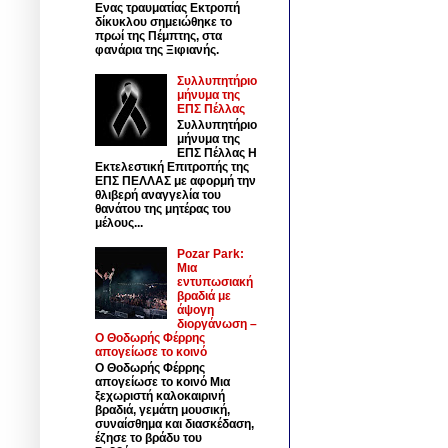
Ενας τραυματίας Εκτροπή
δίκυκλου σημειώθηκε το
πρωί της Πέμπτης, στα
φανάρια της Ξιφιανής.
Συλλυπητήριο
μήνυμα της
ΕΠΣ Πέλλας
Συλλυπητήριο
μήνυμα της
ΕΠΣ Πέλλας Η
Εκτελεστική Επιτροπής της
ΕΠΣ ΠΕΛΛΑΣ με αφορμή την
θλιβερή αναγγελία του
θανάτου της μητέρας του
μέλους...
Pozar Park:
Μια
εντυπωσιακή
βραδιά με
άψογη
διοργάνωση –
Ο Θοδωρής Φέρρης
απογείωσε το κοινό
Ο Θοδωρής Φέρρης
απογείωσε το κοινό Μια
ξεχωριστή καλοκαιρινή
βραδιά, γεμάτη μουσική,
συναίσθημα και διασκέδαση,
έζησε το βράδυ του