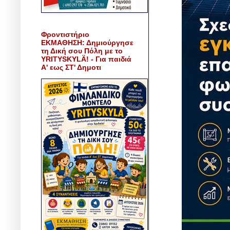
Φροντιστήριο
ΕΚΜΑΘΗΣΗ: Δημιούργησε
τη Δική σου Πόλη με το
YRITYSKYLÄ! - Για παιδιά
Α' εως ΣΤ' Δημοτι