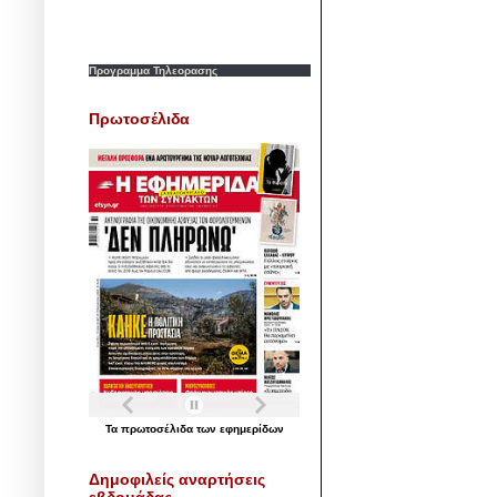
Προγραμμα Τηλεορασης
Πρωτοσέλιδα
Τα
πρωτοσέλιδα
των
εφημερίδων
Δημοφιλείς αναρτήσεις
εβδομάδας