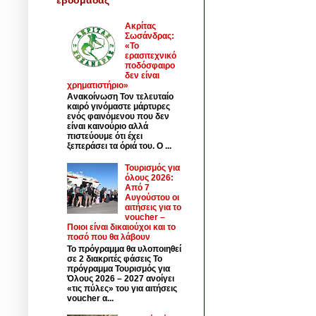
Ακρίτας
Σωσάνδρας:
«Το
ερασιτεχνικό
ποδόσφαιρο
δεν είναι
χρηματιστήριο»
Ανακοίνωση Τον τελευταίο
καιρό γινόμαστε μάρτυρες
ενός φαινόμενου που δεν
είναι καινούριο αλλά
πιστεύουμε ότι έχει
ξεπεράσει τα όριά του. Ο ...
Τουρισμός για
όλους 2026:
Από 7
Αυγούστου οι
αιτήσεις για το
voucher –
Ποιοι είναι δικαιούχοι και το
ποσό που θα λάβουν
Το πρόγραμμα θα υλοποιηθεί
σε 2 διακριτές φάσεις Το
πρόγραμμα Τουρισμός για
Όλους 2026 – 2027 ανοίγει
«τις πύλες» του για αιτήσεις
voucher α...