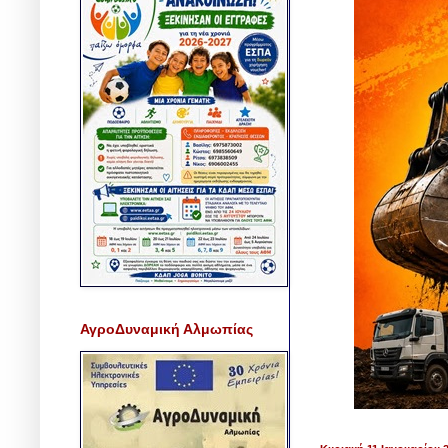
ΑγροΔυναμική Αλμωπίας