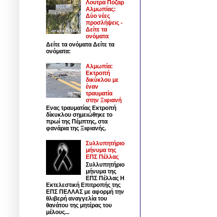
Λουτρά Πόζαρ
Αλμωπίας:
Δύο νέες
προσλήψεις -
Δείτε τα
ονόματα
Δείτε τα ονόματα Δείτε τα
ονόματα:
Αλμωπία:
Εκτροπή
δικύκλου με
έναν
τραυματία
στην Ξιφιανή
Ενας τραυματίας Εκτροπή
δίκυκλου σημειώθηκε το
πρωί της Πέμπτης, στα
φανάρια της Ξιφιανής.
Συλλυπητήριο
μήνυμα της
ΕΠΣ Πέλλας
Συλλυπητήριο
μήνυμα της
ΕΠΣ Πέλλας Η
Εκτελεστική Επιτροπής της
ΕΠΣ ΠΕΛΛΑΣ με αφορμή την
θλιβερή αναγγελία του
θανάτου της μητέρας του
μέλους...