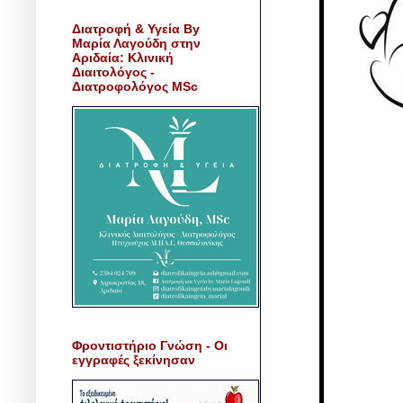
Διατροφή & Υγεία By
Μαρία Λαγούδη στην
Αριδαία: Κλινική
Διαιτολόγος -
Διατροφολόγος MSc
Φροντιστήριο Γνώση - Οι
εγγραφές ξεκίνησαν