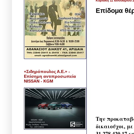
Κυριακή 11 Ιανουαρίου 
Επίδομα θέρ
«Σιδηρόπουλος Α.Ε.» -
Επίσημη αντιπροσωπεία
NISSAN - KGM
Την προκαταβο
δικαιούχοι, μ
31.278.420,17 