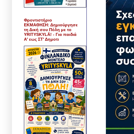
Φροντιστήριο
ΕΚΜΑΘΗΣΗ: Δημιούργησε
τη Δική σου Πόλη με το
YRITYSKYLÄ! - Για παιδιά
Α' εως ΣΤ' Δημοτι