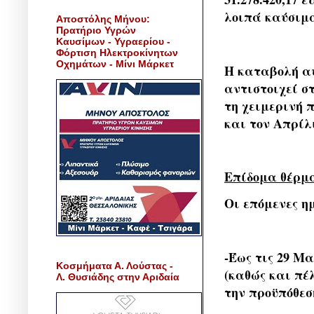
λοιπά καύσιμ
Αποστόλης Μήνου:
Πρατήριο Υγρών
Καυσίμων - Υγραερίου -
Φόρτιση Ηλεκτροκίνητων
Οχημάτων - Μίνι Μάρκετ
Η καταβολή αυ
αντιστοιχεί σ
τη χειμερινή 
και τον Απρίλ
Επίδομα θέρμα
Οι επόμενες η
-Έως τις 29 Μ
Κοσμήματα Α. Λούστας -
(καθώς και πέλ
Λ. Θυσιάδης στην Αριδαία
την προϋπόθεση