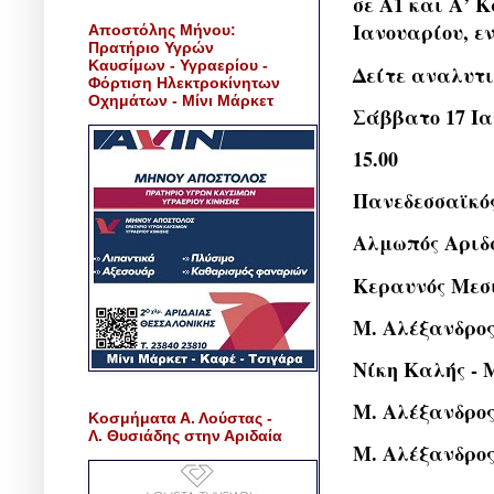
σε Α1 και Α’ 
Ιανουαρίου, ε
Αποστόλης Μήνου:
Πρατήριο Υγρών
Καυσίμων - Υγραερίου -
Δείτε αναλυτι
Φόρτιση Ηλεκτροκίνητων
Οχημάτων - Μίνι Μάρκετ
Σάββατο 17 Ι
15.00
Πανεδεσσαϊκός
Αλμωπός Αριδ
Κεραυνός Μεσ
Μ. Αλέξανδρος
Νίκη Καλής -
Μ. Αλέξανδρο
Κοσμήματα Α. Λούστας -
Λ. Θυσιάδης στην Αριδαία
Μ. Αλέξανδρο