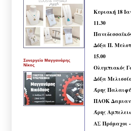
Κυριακή 18 Ια
11.30
Πανεδεσσαϊκός
Δόξα Π. Μυλο
15.00
Συνεργείο Μαγγανάρης
Νίκος
Ολυμπιακός Γ
Δόξα Μελισσίο
Άρης Παλαιφύτ
ΠΑΟΚ Δαμιανο
Άρης Αμπελειώ
ΑΣ Πρόμαχοι -