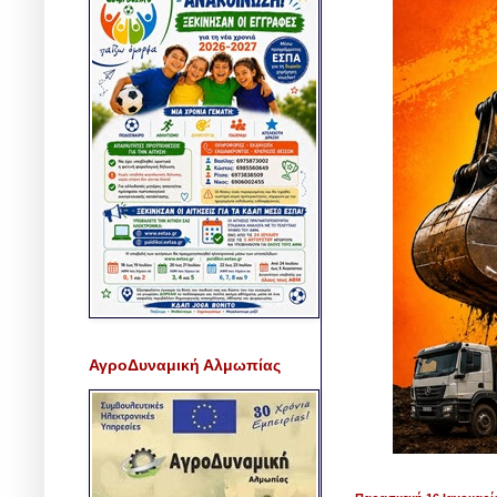
ΑγροΔυναμική Αλμωπίας