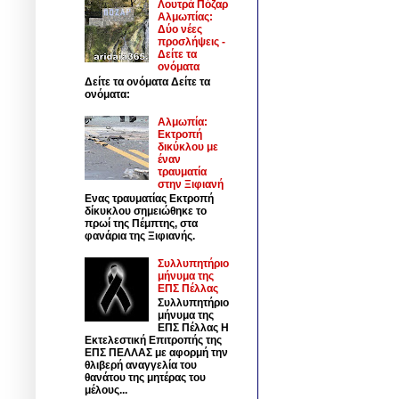
Λουτρά Πόζαρ
Αλμωπίας:
Δύο νέες
προσλήψεις -
Δείτε τα
ονόματα
Δείτε τα ονόματα Δείτε τα
ονόματα:
Αλμωπία:
Εκτροπή
δικύκλου με
έναν
τραυματία
στην Ξιφιανή
Ενας τραυματίας Εκτροπή
δίκυκλου σημειώθηκε το
πρωί της Πέμπτης, στα
φανάρια της Ξιφιανής.
Συλλυπητήριο
μήνυμα της
ΕΠΣ Πέλλας
Συλλυπητήριο
μήνυμα της
ΕΠΣ Πέλλας Η
Εκτελεστική Επιτροπής της
ΕΠΣ ΠΕΛΛΑΣ με αφορμή την
θλιβερή αναγγελία του
θανάτου της μητέρας του
μέλους...