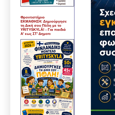
Φροντιστήριο
ΕΚΜΑΘΗΣΗ: Δημιούργησε
τη Δική σου Πόλη με το
YRITYSKYLÄ! - Για παιδιά
Α' εως ΣΤ' Δημοτι