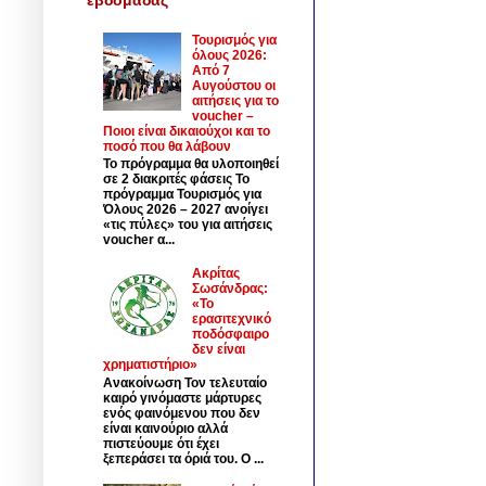
Τουρισμός για
όλους 2026:
Από 7
Αυγούστου οι
αιτήσεις για το
voucher –
Ποιοι είναι δικαιούχοι και το
ποσό που θα λάβουν
Το πρόγραμμα θα υλοποιηθεί
σε 2 διακριτές φάσεις Το
πρόγραμμα Τουρισμός για
Όλους 2026 – 2027 ανοίγει
«τις πύλες» του για αιτήσεις
voucher α...
Ακρίτας
Σωσάνδρας:
«Το
ερασιτεχνικό
ποδόσφαιρο
δεν είναι
χρηματιστήριο»
Ανακοίνωση Τον τελευταίο
καιρό γινόμαστε μάρτυρες
ενός φαινόμενου που δεν
είναι καινούριο αλλά
πιστεύουμε ότι έχει
ξεπεράσει τα όριά του. Ο ...