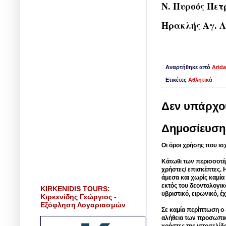
Ν. Πυρσός Πε
Ηρακλής Αγ. Λ
Αναρτήθηκε από
Arida
Ετικέτες
Αθλητικά
Δεν υπάρχο
Δημοσίευση
Οι όροι χρήσης που ισ
Κάτωθι των περισσοτέ
χρήστες/ επισκέπτες. 
άμεσα και χωρίς καμία
εκτός του δεοντολογικ
KIRKENIDIS TOURS:
υβριστικό, ειρωνικό, 
Κιρκενίδης Γεώργιος -
Εξόφληση Λογαριασμών
Σε καμία περίπτωση ο δ
αλήθεια των προσωπικ
χρήστες της ιστοσελίδ