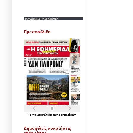
Προγραμμα Τηλεορασης
Πρωτοσέλιδα
Τα
πρωτοσέλιδα
των
εφημερίδων
Δημοφιλείς αναρτήσεις
εβδομάδας