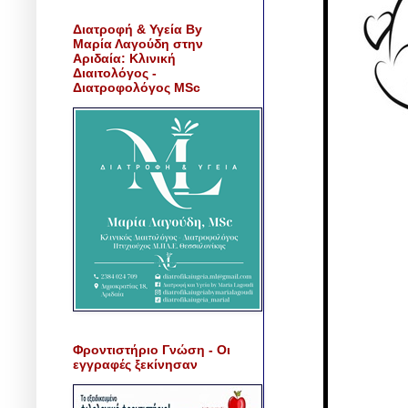
Διατροφή & Υγεία By
Μαρία Λαγούδη στην
Αριδαία: Κλινική
Διαιτολόγος -
Διατροφολόγος MSc
Φροντιστήριο Γνώση - Οι
εγγραφές ξεκίνησαν