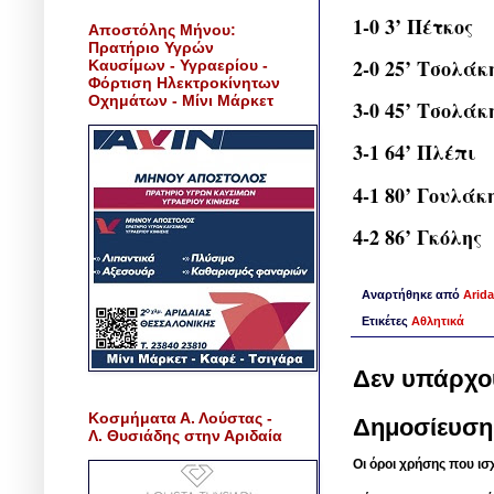
1-0 3’ Πέτκος
Αποστόλης Μήνου:
Πρατήριο Υγρών
2-0 25’ Τσολάκ
Καυσίμων - Υγραερίου -
Φόρτιση Ηλεκτροκίνητων
Οχημάτων - Μίνι Μάρκετ
3-0 45’ Τσολάκ
3-1 64’ Πλέπι
4-1 80’ Γουλάκ
4-2 86’ Γκόλης
Αναρτήθηκε από
Arida
Ετικέτες
Αθλητικά
Δεν υπάρχο
Κοσμήματα Α. Λούστας -
Δημοσίευση
Λ. Θυσιάδης στην Αριδαία
Οι όροι χρήσης που ισ