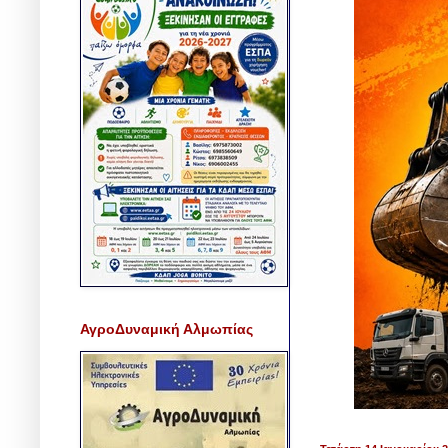
ΑγροΔυναμική Αλμωπίας