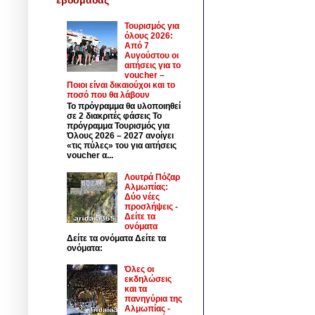
Τουρισμός για
όλους 2026:
Από 7
Αυγούστου οι
αιτήσεις για το
voucher –
Ποιοι είναι δικαιούχοι και το
ποσό που θα λάβουν
Το πρόγραμμα θα υλοποιηθεί
σε 2 διακριτές φάσεις Το
πρόγραμμα Τουρισμός για
Όλους 2026 – 2027 ανοίγει
«τις πύλες» του για αιτήσεις
voucher α...
Λουτρά Πόζαρ
Αλμωπίας:
Δύο νέες
προσλήψεις -
Δείτε τα
ονόματα
Δείτε τα ονόματα Δείτε τα
ονόματα:
Όλες οι
εκδηλώσεις
και τα
πανηγύρια της
Αλμωπίας -