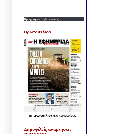
Προγραμμα Τηλεορασης
Πρωτοσέλιδα
Τα
πρωτοσέλιδα
των
εφημερίδων
Δημοφιλείς αναρτήσεις
εβδομάδας