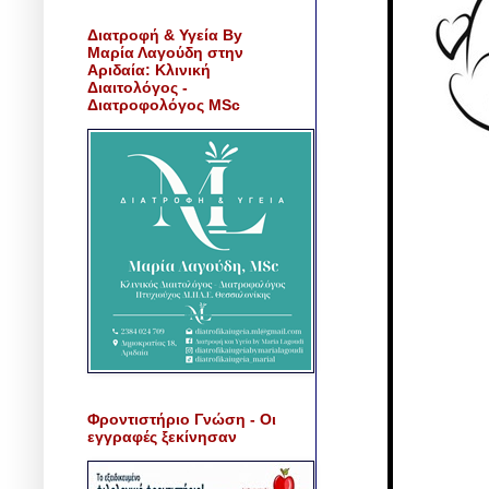
Διατροφή & Υγεία By
Μαρία Λαγούδη στην
Αριδαία: Κλινική
Διαιτολόγος -
Διατροφολόγος MSc
Φροντιστήριο Γνώση - Οι
εγγραφές ξεκίνησαν