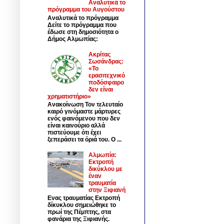
Αναλυτικά το
πρόγραμμα του Αυγούστου
Αναλυτικά το πρόγραμμα
Δείτε το πρόγραμμα που
έδωσε στη δημοσιότητα ο
Δήμος Αλμωπίας:
Ακρίτας
Σωσάνδρας:
«Το
ερασιτεχνικό
ποδόσφαιρο
δεν είναι
χρηματιστήριο»
Ανακοίνωση Τον τελευταίο
καιρό γινόμαστε μάρτυρες
ενός φαινόμενου που δεν
είναι καινούριο αλλά
πιστεύουμε ότι έχει
ξεπεράσει τα όριά του. Ο ...
Αλμωπία:
Εκτροπή
δικύκλου με
έναν
τραυματία
στην Ξιφιανή
Ενας τραυματίας Εκτροπή
δίκυκλου σημειώθηκε το
πρωί της Πέμπτης, στα
φανάρια της Ξιφιανής.