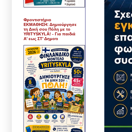
Φροντιστήριο
ΕΚΜΑΘΗΣΗ: Δημιούργησε
τη Δική σου Πόλη με το
YRITYSKYLÄ! - Για παιδιά
Α' εως ΣΤ' Δημοτι