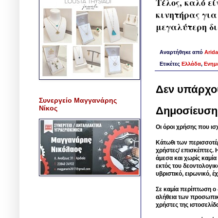
Τέλος, καλό ε
κινητήρας για
μεγαλύτερη δι
Αναρτήθηκε από
Arida
Ετικέτες
Ελλάδα
,
Ενημ
Δεν υπάρχο
Συνεργείο Μαγγανάρης
Νίκος
Δημοσίευση
Οι όροι χρήσης που ισ
Κάτωθι των περισσοτέ
χρήστες/ επισκέπτες. 
άμεσα και χωρίς καμία
εκτός του δεοντολογικ
υβριστικό, ειρωνικό, 
Σε καμία περίπτωση ο δ
αλήθεια των προσωπικ
χρήστες της ιστοσελίδ