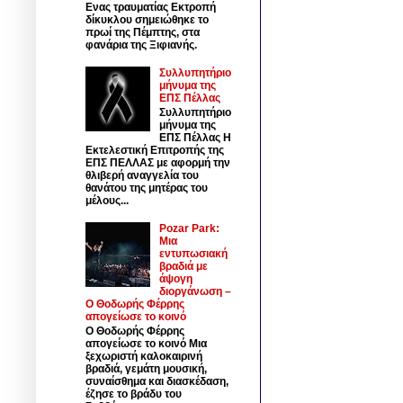
Ενας τραυματίας Εκτροπή
δίκυκλου σημειώθηκε το
πρωί της Πέμπτης, στα
φανάρια της Ξιφιανής.
Συλλυπητήριο
μήνυμα της
ΕΠΣ Πέλλας
Συλλυπητήριο
μήνυμα της
ΕΠΣ Πέλλας Η
Εκτελεστική Επιτροπής της
ΕΠΣ ΠΕΛΛΑΣ με αφορμή την
θλιβερή αναγγελία του
θανάτου της μητέρας του
μέλους...
Pozar Park:
Μια
εντυπωσιακή
βραδιά με
άψογη
διοργάνωση –
Ο Θοδωρής Φέρρης
απογείωσε το κοινό
Ο Θοδωρής Φέρρης
απογείωσε το κοινό Μια
ξεχωριστή καλοκαιρινή
βραδιά, γεμάτη μουσική,
συναίσθημα και διασκέδαση,
έζησε το βράδυ του