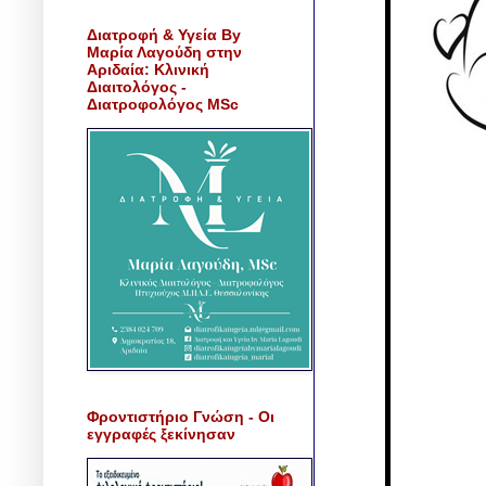
Διατροφή & Υγεία By
Μαρία Λαγούδη στην
Αριδαία: Κλινική
Διαιτολόγος -
Διατροφολόγος MSc
Φροντιστήριο Γνώση - Οι
εγγραφές ξεκίνησαν