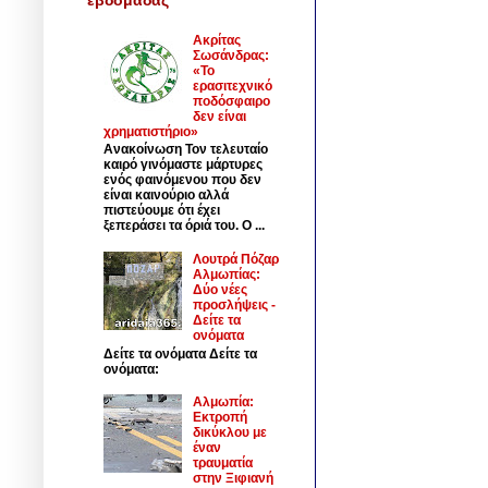
Ακρίτας
Σωσάνδρας:
«Το
ερασιτεχνικό
ποδόσφαιρο
δεν είναι
χρηματιστήριο»
Ανακοίνωση Τον τελευταίο
καιρό γινόμαστε μάρτυρες
ενός φαινόμενου που δεν
είναι καινούριο αλλά
πιστεύουμε ότι έχει
ξεπεράσει τα όριά του. Ο ...
Λουτρά Πόζαρ
Αλμωπίας:
Δύο νέες
προσλήψεις -
Δείτε τα
ονόματα
Δείτε τα ονόματα Δείτε τα
ονόματα:
Αλμωπία:
Εκτροπή
δικύκλου με
έναν
τραυματία
στην Ξιφιανή