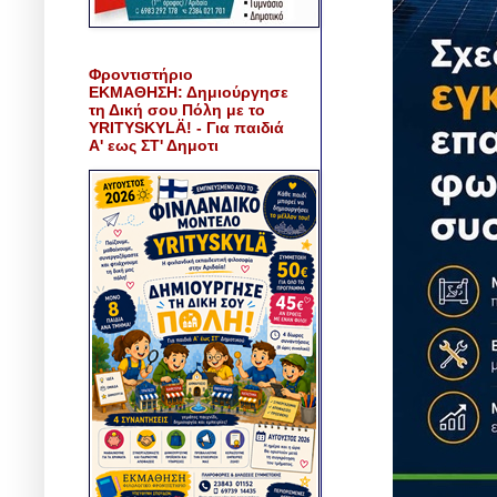
Φροντιστήριο
ΕΚΜΑΘΗΣΗ: Δημιούργησε
τη Δική σου Πόλη με το
YRITYSKYLÄ! - Για παιδιά
Α' εως ΣΤ' Δημοτι