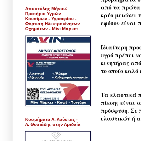
από τα πρώτα 
Αποστόλης Μήνου:
Πρατήριο Υγρών
κρύο μειώνει τ
Καυσίμων - Υγραερίου -
εφόσον είναι 
Φόρτιση Ηλεκτροκίνητων
Οχημάτων - Μίνι Μάρκετ
Ιδιαίτερη προ
υγρό πρέπει ν
κινητήρας από
το οποίο καλό
Τα ελαστικά π
πίεσης είναι 
πρόσφυση. Σε π
ελαστικών ή α
Κοσμήματα Α. Λούστας -
Λ. Θυσιάδης στην Αριδαία