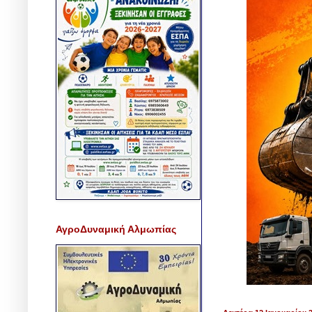
ΑγροΔυναμική Αλμωπίας