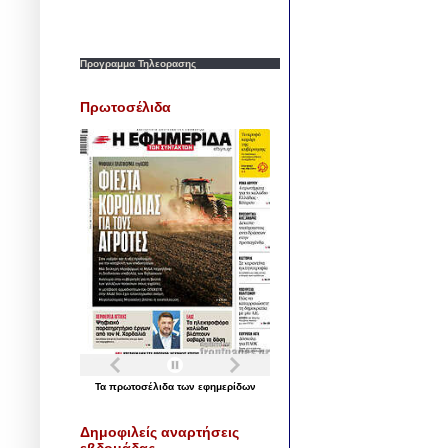
Προγραμμα Τηλεορασης
Πρωτοσέλιδα
Τα
πρωτοσέλιδα
των
εφημερίδων
Δημοφιλείς αναρτήσεις
εβδομάδας