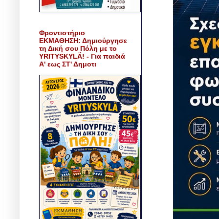
Φροντιστήριο
ΕΚΜΑΘΗΣΗ: Δημιούργησε
τη Δική σου Πόλη με το
YRITYSKYLÄ! - Για παιδιά
Α' εως ΣΤ' Δημοτι