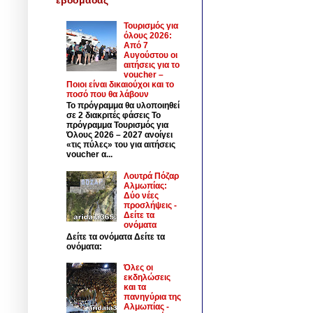
Τουρισμός για
όλους 2026:
Από 7
Αυγούστου οι
αιτήσεις για το
voucher –
Ποιοι είναι δικαιούχοι και το
ποσό που θα λάβουν
Το πρόγραμμα θα υλοποιηθεί
σε 2 διακριτές φάσεις Το
πρόγραμμα Τουρισμός για
Όλους 2026 – 2027 ανοίγει
«τις πύλες» του για αιτήσεις
voucher α...
Λουτρά Πόζαρ
Αλμωπίας:
Δύο νέες
προσλήψεις -
Δείτε τα
ονόματα
Δείτε τα ονόματα Δείτε τα
ονόματα:
Όλες οι
εκδηλώσεις
και τα
πανηγύρια της
Αλμωπίας -