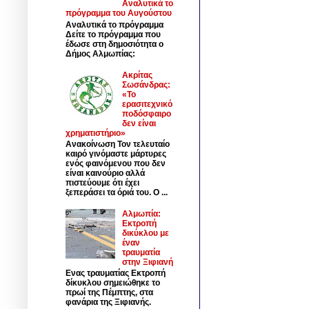
Αναλυτικά το
πρόγραμμα του Αυγούστου
Αναλυτικά το πρόγραμμα
Δείτε το πρόγραμμα που
έδωσε στη δημοσιότητα ο
Δήμος Αλμωπίας:
Ακρίτας
Σωσάνδρας:
«Το
ερασιτεχνικό
ποδόσφαιρο
δεν είναι
χρηματιστήριο»
Ανακοίνωση Τον τελευταίο
καιρό γινόμαστε μάρτυρες
ενός φαινόμενου που δεν
είναι καινούριο αλλά
πιστεύουμε ότι έχει
ξεπεράσει τα όριά του. Ο ...
Αλμωπία:
Εκτροπή
δικύκλου με
έναν
τραυματία
στην Ξιφιανή
Ενας τραυματίας Εκτροπή
δίκυκλου σημειώθηκε το
πρωί της Πέμπτης, στα
φανάρια της Ξιφιανής.