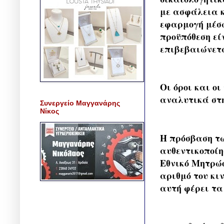
με ασφάλεια κ
εφαρμογή μέσω
προϋπόθεση εί
επιβεβαιώνετα
Οι όροι και ο
αναλυτικά στη
Συνεργείο Μαγγανάρης
Νίκος
Η πρόσβαση τ
αυθεντικοποίη
Εθνικό Μητρώο
αριθμό του κι
αυτή φέρει τα