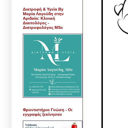
Διατροφή & Υγεία By
Μαρία Λαγούδη στην
Αριδαία: Κλινική
Διαιτολόγος -
Διατροφολόγος MSc
Φροντιστήριο Γνώση - Οι
εγγραφές ξεκίνησαν