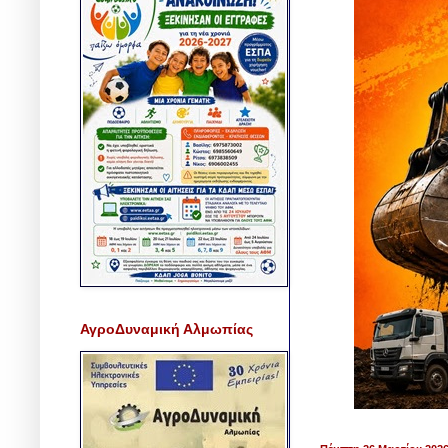
ΑγροΔυναμική Αλμωπίας