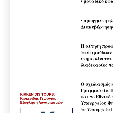
• μοναδικό κω
• προηγμένη η
Διακυβέρνηση
Η αίτηση προω
των αρμόδιων 
ενημερώνεται 
διαδικασίες πο
Ο σχεδιασμός 
Γραμματεία Π
KIRKENIDIS TOURS:
και το Εθνικό
Κιρκενίδης Γεώργιος -
Υπουργείου Ψη
Εξόφληση Λογαριασμών
το Υπουργείο 