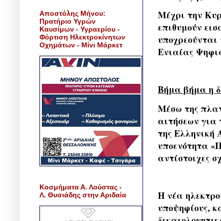
Μέχρι την Κυρ
Αποστόλης Μήνου:
Πρατήριο Υγρών
επιθυμούν εισ
Καυσίμων - Υγραερίου -
Φόρτιση Ηλεκτροκίνητων
υποχρεούνται 
Οχημάτων - Μίνι Μάρκετ
Ενιαίας Ψηφιακ
Βήμα βήμα η δ
Μέσω της πλατ
αιτήσεων για 
της Ελληνική 
υποενότητα «Π
αντίστοιχες σχ
Κοσμήματα Α. Λούστας -
Η νέα ηλεκτρο
Λ. Θυσιάδης στην Αριδαία
υποψηφίους, κ
δικαιολογητικ