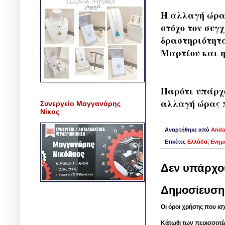
Η αλλαγή ώρας
στόχο τον συγ
δραστηριότητα
Μαρτίου και η
Παρότι υπάρχο
αλλαγή ώρας π
Συνεργείο Μαγγανάρης
Νίκος
Αναρτήθηκε από
Arida
Ετικέτες
Ελλάδα
,
Ενημ
Δεν υπάρχο
Δημοσίευση
Οι όροι χρήσης που ισ
Κάτωθι των περισσοτέ