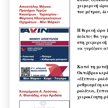
χειμερινή ώρα
Αποστόλης Μήνου:
Πρατήριο Υγρών
του μέτρου, δε
Καυσίμων - Υγραερίου -
Φόρτιση Ηλεκτροκίνητων
Οχημάτων - Μίνι Μάρκετ
Η θερινή ώρα ξ
δείκτες θα γυ
στη χειμερινή 
να γυρίζουν από
Κατά τη μετάβ
Οκτώβριο κερδ
«έξυπνα» ρολό
ρυθμισμένη κα
ρολόγια, ξυπν
Κοσμήματα Α. Λούστας -
Λ. Θυσιάδης στην Αριδαία
χειροκίνητη ρ