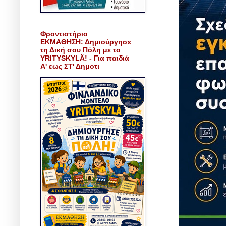
Φροντιστήριο
ΕΚΜΑΘΗΣΗ: Δημιούργησε
τη Δική σου Πόλη με το
YRITYSKYLÄ! - Για παιδιά
Α' εως ΣΤ' Δημοτι