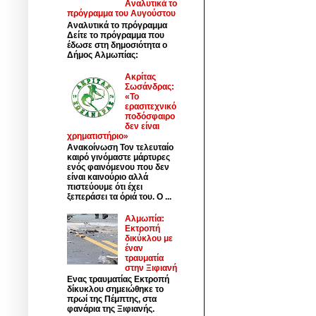
Αναλυτικά το
πρόγραμμα του Αυγούστου
Αναλυτικά το πρόγραμμα
Δείτε το πρόγραμμα που
έδωσε στη δημοσιότητα ο
Δήμος Αλμωπίας:
Ακρίτας
Σωσάνδρας:
«Το
ερασιτεχνικό
ποδόσφαιρο
δεν είναι
χρηματιστήριο»
Ανακοίνωση Τον τελευταίο
καιρό γινόμαστε μάρτυρες
ενός φαινόμενου που δεν
είναι καινούριο αλλά
πιστεύουμε ότι έχει
ξεπεράσει τα όριά του. Ο ...
Αλμωπία:
Εκτροπή
δικύκλου με
έναν
τραυματία
στην Ξιφιανή
Ενας τραυματίας Εκτροπή
δίκυκλου σημειώθηκε το
πρωί της Πέμπτης, στα
φανάρια της Ξιφιανής.