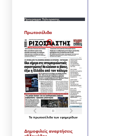
Προγραμμα Τηλεορασης
Πρωτοσέλιδα
Τα
πρωτοσέλιδα
των
εφημερίδων
Δημοφιλείς αναρτήσεις
εβδομάδας