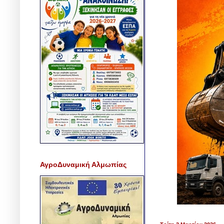
ΑγροΔυναμική Αλμωπίας