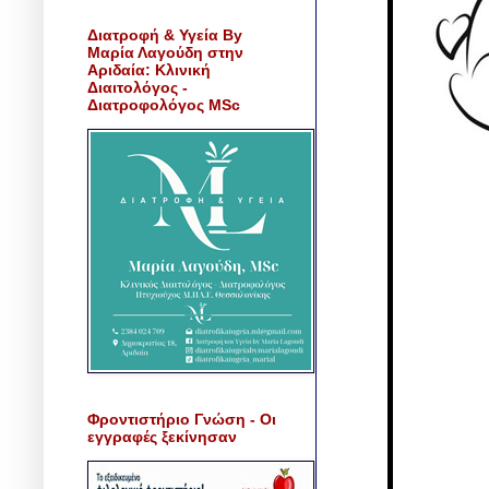
Διατροφή & Υγεία By
Μαρία Λαγούδη στην
Αριδαία: Κλινική
Διαιτολόγος -
Διατροφολόγος MSc
Φροντιστήριο Γνώση - Οι
εγγραφές ξεκίνησαν