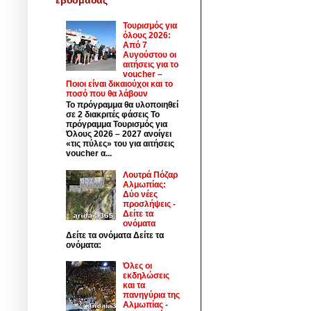
Τουρισμός για
όλους 2026:
Από 7
Αυγούστου οι
αιτήσεις για το
voucher –
Ποιοι είναι δικαιούχοι και το
ποσό που θα λάβουν
Το πρόγραμμα θα υλοποιηθεί
σε 2 διακριτές φάσεις Το
πρόγραμμα Τουρισμός για
Όλους 2026 – 2027 ανοίγει
«τις πύλες» του για αιτήσεις
voucher α...
Λουτρά Πόζαρ
Αλμωπίας:
Δύο νέες
προσλήψεις -
Δείτε τα
ονόματα
Δείτε τα ονόματα Δείτε τα
ονόματα:
Όλες οι
εκδηλώσεις
και τα
πανηγύρια της
Αλμωπίας -