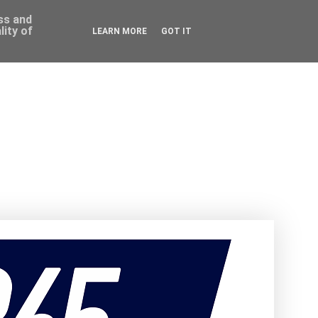
ess and
ity of
LEARN MORE
GOT IT