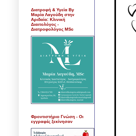
Διατροφή & Υγεία By
Μαρία Λαγούδη στην
Αριδαία: Κλινική
Διαιτολόγος -
Διατροφολόγος MSc
Φροντιστήριο Γνώση - Οι
εγγραφές ξεκίνησαν