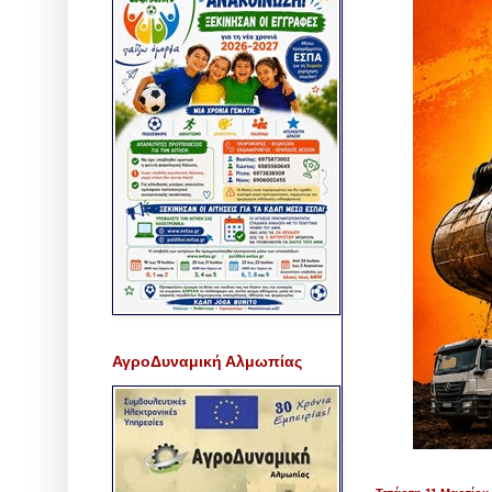
ΑγροΔυναμική Αλμωπίας