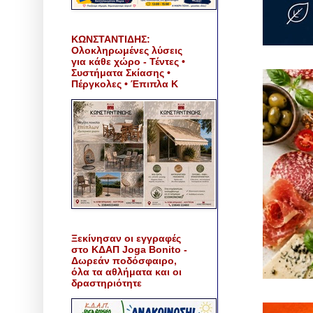
ΚΩΝΣΤΑΝΤΙΔΗΣ:
Ολοκληρωμένες λύσεις
για κάθε χώρο - Τέντες •
Συστήματα Σκίασης •
Πέργκολες • Έπιπλα Κ
Ξεκίνησαν οι εγγραφές
στο ΚΔΑΠ Joga Bonito -
Δωρεάν ποδόσφαιρο,
όλα τα αθλήματα και οι
δραστηριότητε