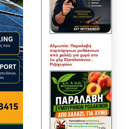
Αλμωπία: Παραλαβή
συμπύρηνων ροδάκινων
από χαλάζι για χυμό στο
1ο χλμ Εξαπλατάνου -
Ριζοχωρίου