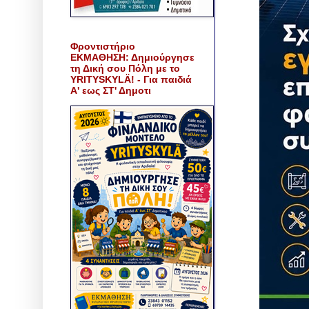
Φροντιστήριο
ΕΚΜΑΘΗΣΗ: Δημιούργησε
τη Δική σου Πόλη με το
YRITYSKYLÄ! - Για παιδιά
Α' εως ΣΤ' Δημοτι