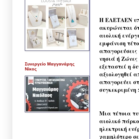
Η ΕΛΕΤΑΕΝ υπο
ακυρώνεται ότ
αιολική ενέργ
εμφάνιση τέτο
απαγορεύσεις 
νησιά ή Ζώνες
Συνεργείο Μαγγανάρης
εξεταστεί η δ
Νίκος
αξιολογηθεί α
απαγορεύει στ
συγκεκριμένη 
Μια τέτοια τυ
αιολικό πάρκο
ηλεκτρική ενέ
χαμηλότερο σε