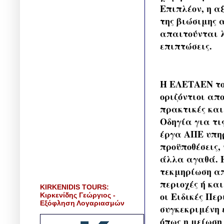
Επιπλέον, η α
της βιώσιμης 
απαιτούνται λ
επιπτώσεις.
Η ΕΛΕΤΑΕΝ τον
οριζόντιοι απ
πρακτικές και
Οδηγία για τι
έργα ΑΠΕ υπηρ
προϋποθέσεις,
άλλα αγαθά. Η
τεκμηρίωση απ
περιοχές ή κα
KIRKENIDIS TOURS:
οι Ειδικές Πε
Κιρκενίδης Γεώργιος -
Εξόφληση Λογαριασμών
συγκεκριμένη 
όπως η μείωση