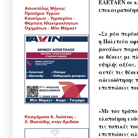
ΕΛΕΤΑΕΝ σε κε
Αποστόλης Μήνου:
επικαιροποίησ
Πρατήριο Υγρών
Καυσίμων - Υγραερίου -
Φόρτιση Ηλεκτροκίνητων
Οχημάτων - Μίνι Μάρκετ
«Σε μία περίο
η Πολιτεία οφ
μονάδων παραγ
σε θέσεις με π
υψηλής αξίας.
αυτές τις θέσε
αδειοδότησης 
επιπτώσεις το
«Με τον τρόπο
Κοσμήματα Α. Λούστας -
υλοποίηση ενό
Λ. Θυσιάδης στην Αριδαία
τις τοπικές τ
επιπτώσεις α