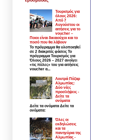
Τουρισμός για
όλους 2026:
Από 7
Αυγούστου οι
αιτήσεις για το
voucher –
Ποιοι είναι δικαιούχοι και το
ποσό που θα λάβουν
Το πρόγραμμα θα υλοποιηθεί
σε 2 διακριτές φάσεις Το
πρόγραμμα Τουρισμός για
Όλους 2026 – 2027 ανοίγει
«τις πύλες» του για αιτήσεις
voucher α...
Λουτρά Πόζαρ
Αλμωπίας:
Δύο νέες
προσλήψεις -
Δείτε τα
ονόματα
Δείτε τα ονόματα Δείτε τα
ονόματα:
Όλες οι
εκδηλώσεις
και τα
πανηγύρια της
Αλμωπίας -