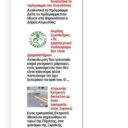
Αναλυτικά το
πρόγραμμα του Αυγούστου
Αναλυτικά το πρόγραμμα
Δείτε το πρόγραμμα που
έδωσε στη δημοσιότητα ο
Δήμος Αλμωπίας:
Ακρίτας
Σωσάνδρας:
«Το
ερασιτεχνικό
ποδόσφαιρο
δεν είναι
χρηματιστήριο»
Ανακοίνωση Τον τελευταίο
καιρό γινόμαστε μάρτυρες
ενός φαινόμενου που δεν
είναι καινούριο αλλά
πιστεύουμε ότι έχει
ξεπεράσει τα όριά του. Ο ...
Αλμωπία:
Εκτροπή
δικύκλου με
έναν
τραυματία
στην Ξιφιανή
Ενας τραυματίας Εκτροπή
δίκυκλου σημειώθηκε το
πρωί της Πέμπτης, στα
φανάρια της Ξιφιανής.