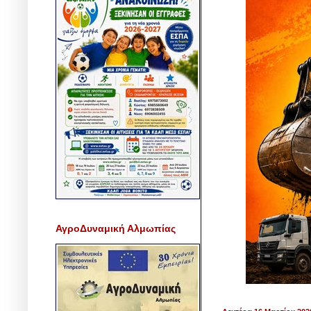
ΑγροΔυναμική Αλμωπίας