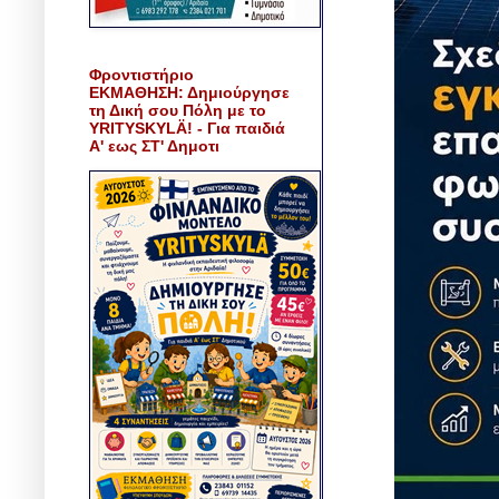
Φροντιστήριο
ΕΚΜΑΘΗΣΗ: Δημιούργησε
τη Δική σου Πόλη με το
YRITYSKYLÄ! - Για παιδιά
Α' εως ΣΤ' Δημοτι