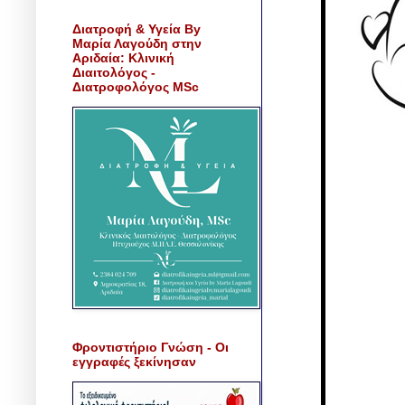
Διατροφή & Υγεία By
Μαρία Λαγούδη στην
Αριδαία: Κλινική
Διαιτολόγος -
Διατροφολόγος MSc
Φροντιστήριο Γνώση - Οι
εγγραφές ξεκίνησαν