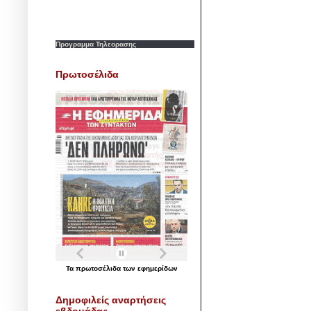
Προγραμμα Τηλεορασης
Πρωτοσέλιδα
Τα
πρωτοσέλιδα
των
εφημερίδων
Δημοφιλείς αναρτήσεις
εβδομάδας