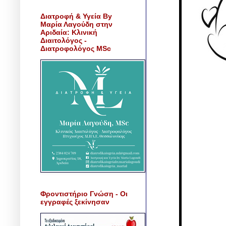
Διατροφή & Υγεία By
Μαρία Λαγούδη στην
Αριδαία: Κλινική
Διαιτολόγος -
Διατροφολόγος MSc
Φροντιστήριο Γνώση - Οι
εγγραφές ξεκίνησαν