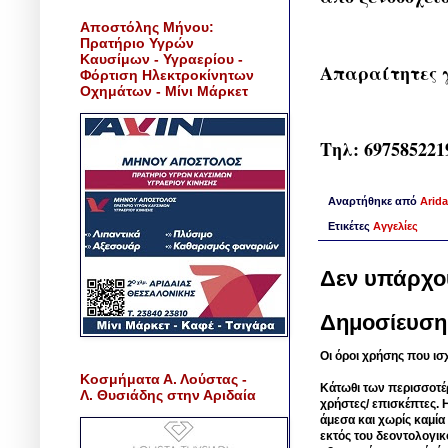
Αποστόλης Μήνου:
Πρατήριο Υγρών
Καυσίμων - Υγραερίου -
Απαραίτητες 
Φόρτιση Ηλεκτροκίνητων
Οχημάτων - Μίνι Μάρκετ
Τηλ: 697585221
Αναρτήθηκε από
Arida
Ετικέτες
Αγγελίες
Δεν υπάρχο
Δημοσίευση
Οι όροι χρήσης που ισ
Κοσμήματα Α. Λούστας -
Κάτωθι των περισσοτέ
Λ. Θυσιάδης στην Αριδαία
χρήστες/ επισκέπτες. 
άμεσα και χωρίς καμία
εκτός του δεοντολογικ