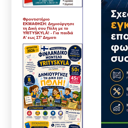
Φροντιστήριο
ΕΚΜΑΘΗΣΗ: Δημιούργησε
τη Δική σου Πόλη με το
YRITYSKYLÄ! - Για παιδιά
Α' εως ΣΤ' Δημοτι