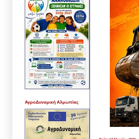
ΑγροΔυναμική Αλμωπίας