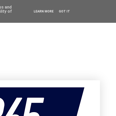
ess and
ity of
LEARN MORE
GOT IT