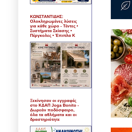
ΚΩΝΣΤΑΝΤΙΔΗΣ:
Ολοκληρωμένες λύσεις
για κάθε χώρο - Τέντες •
Συστήματα Σκίασης •
Πέργκολες • Έπιπλα Κ
Ξεκίνησαν οι εγγραφές
στο ΚΔΑΠ Joga Bonito -
Δωρεάν ποδόσφαιρο,
όλα τα αθλήματα και οι
δραστηριότητε