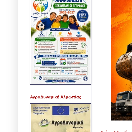
ΑγροΔυναμική Αλμωπίας