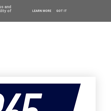
ess and
ity of
LEARN MORE
GOT IT