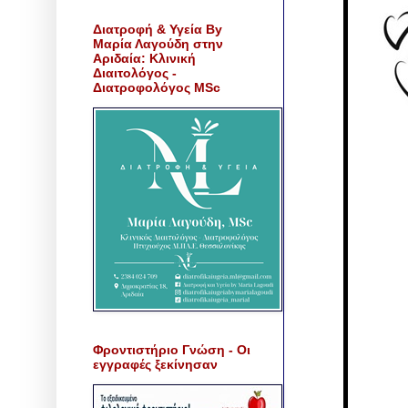
Διατροφή & Υγεία By
Μαρία Λαγούδη στην
Αριδαία: Κλινική
Διαιτολόγος -
Διατροφολόγος MSc
Φροντιστήριο Γνώση - Οι
εγγραφές ξεκίνησαν