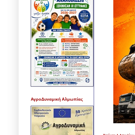
ΑγροΔυναμική Αλμωπίας