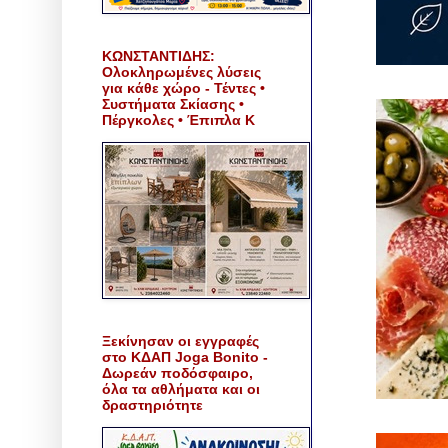
ΚΩΝΣΤΑΝΤΙΔΗΣ:
Ολοκληρωμένες λύσεις
για κάθε χώρο - Τέντες •
Συστήματα Σκίασης •
Πέργκολες • Έπιπλα Κ
Ξεκίνησαν οι εγγραφές
στο ΚΔΑΠ Joga Bonito -
Δωρεάν ποδόσφαιρο,
όλα τα αθλήματα και οι
δραστηριότητε