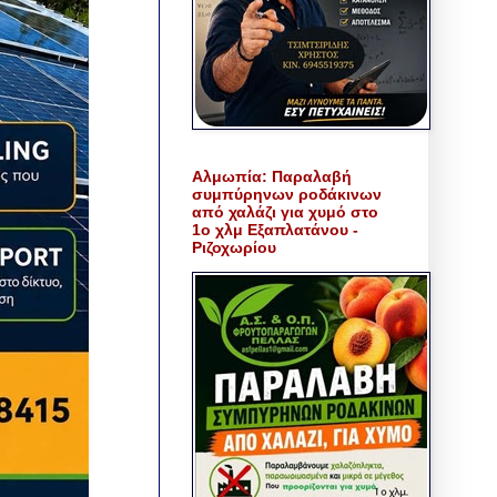
Αλμωπία: Παραλαβή
συμπύρηνων ροδάκινων
από χαλάζι για χυμό στο
1ο χλμ Εξαπλατάνου -
Ριζοχωρίου