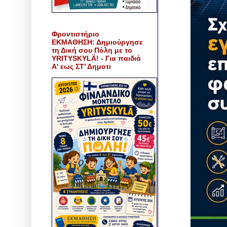
Φροντιστήριο
ΕΚΜΑΘΗΣΗ: Δημιούργησε
τη Δική σου Πόλη με το
YRITYSKYLÄ! - Για παιδιά
Α' εως ΣΤ' Δημοτι