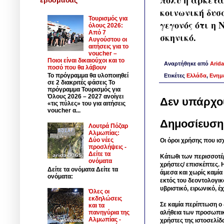
κοινωνική δυσ
Τουρισμός για
γεγονός ότι η
όλους 2026:
Από 7
σκηνικό.
Αυγούστου οι
αιτήσεις για το
voucher –
Ποιοι είναι δικαιούχοι και το
Αναρτήθηκε από
Arida
ποσό που θα λάβουν
Το πρόγραμμα θα υλοποιηθεί
Ετικέτες
Ελλάδα
,
Ενημ
σε 2 διακριτές φάσεις Το
πρόγραμμα Τουρισμός για
Όλους 2026 – 2027 ανοίγει
Δεν υπάρχο
«τις πύλες» του για αιτήσεις
voucher α...
Δημοσίευση
Λουτρά Πόζαρ
Αλμωπίας:
Δύο νέες
Οι όροι χρήσης που ισ
προσλήψεις -
Δείτε τα
Κάτωθι των περισσοτέ
ονόματα
χρήστες/ επισκέπτες. 
Δείτε τα ονόματα Δείτε τα
άμεσα και χωρίς καμία
ονόματα:
εκτός του δεοντολογικ
υβριστικό, ειρωνικό, 
Όλες οι
εκδηλώσεις
Σε καμία περίπτωση ο δ
και τα
αλήθεια των προσωπικ
πανηγύρια της
Αλμωπίας -
χρήστες της ιστοσελίδ