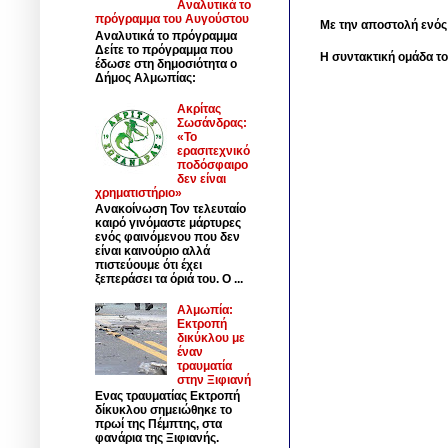
Αναλυτικά το
πρόγραμμα του Αυγούστου
Με την αποστολή ενός
Αναλυτικά το πρόγραμμα
Δείτε το πρόγραμμα που
Η συντακτική ομάδα το
έδωσε στη δημοσιότητα ο
Δήμος Αλμωπίας:
Ακρίτας
Σωσάνδρας:
«Το
ερασιτεχνικό
ποδόσφαιρο
δεν είναι
χρηματιστήριο»
Ανακοίνωση Τον τελευταίο
καιρό γινόμαστε μάρτυρες
ενός φαινόμενου που δεν
είναι καινούριο αλλά
πιστεύουμε ότι έχει
ξεπεράσει τα όριά του. Ο ...
Αλμωπία:
Εκτροπή
δικύκλου με
έναν
τραυματία
στην Ξιφιανή
Ενας τραυματίας Εκτροπή
δίκυκλου σημειώθηκε το
πρωί της Πέμπτης, στα
φανάρια της Ξιφιανής.