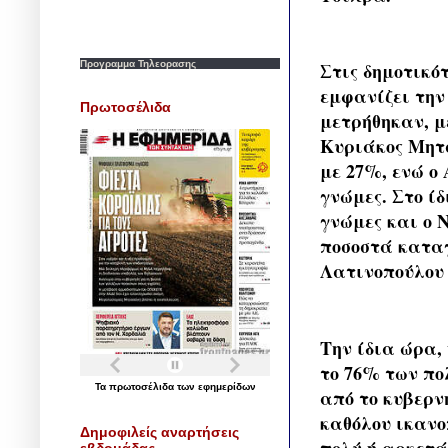
Προγραμμα Τηλεορασης
Στις δημοτικό
εμφανίζει την
Πρωτοσέλιδα
μετρήθηκαν, μ
Κυριάκος Μητσ
με 27%, ενώ ο
γνώμες. Στο ί
γνώμες και ο 
ποσοστά καταγ
Λατινοπούλου 
Την ίδια ώρα,
το 76% των πο
Τα
πρωτοσέλιδα
των
εφημερίδων
από το κυβερν
καθόλου ικανο
Δημοφιλείς αναρτήσεις
πολύ ή αρκετά
εβδομάδας