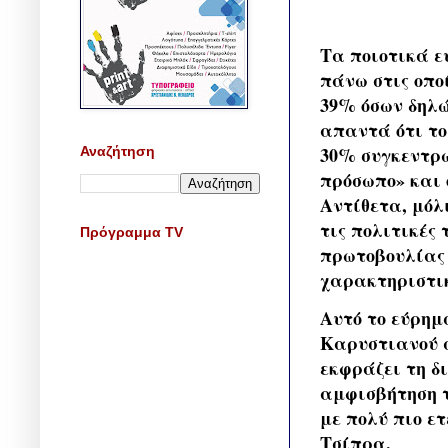
Τα ποιοτικά ε
πάνω στις οπο
39% όσων δηλώ
απαντά ότι το
30% συγκεντρώ
Αναζήτηση
πρόσωπο» και 
Αντίθετα, μόλ
τις πολιτικές 
Πρόγραμμα TV
πρωτοβουλίας 
χαρακτηριστικ
Αυτό το εύρημ
Καρυστιανού α
εκφράζει τη δ
αμφισβήτηση τ
με πολύ πιο ε
Τσίπρα.