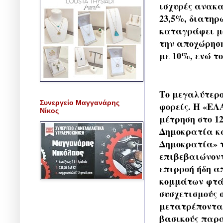
ισχυρές ανακ
23,5%, διατηρ
καταγράφει μό
την αποχώρηση
με 10%, ενώ τ
Το μεγαλύτερο
Συνεργείο Μαγγανάρης
φορείς. Η «ΕΛ
Νίκος
μέτρηση στο 1
Δημοκρατία κα
Δημοκρατία» 
επιβεβαιώνοντ
επιρροή ήδη α
κομμάτων φτάν
συσχετισμούς 
μετατρέποντα
βασικούς παρά