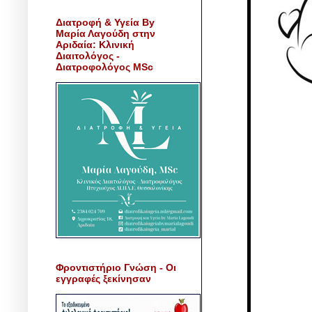
Διατροφή & Υγεία By
Μαρία Λαγούδη στην
Αριδαία: Κλινική
Διαιτολόγος -
Διατροφολόγος MSc
Φροντιστήριο Γνώση - Οι
εγγραφές ξεκίνησαν