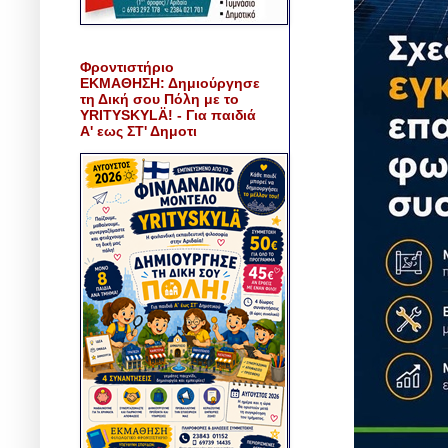
Φροντιστήριο
ΕΚΜΑΘΗΣΗ: Δημιούργησε
τη Δική σου Πόλη με το
YRITYSKYLÄ! - Για παιδιά
Α' εως ΣΤ' Δημοτι