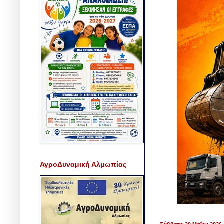
ΑγροΔυναμική Αλμωπίας