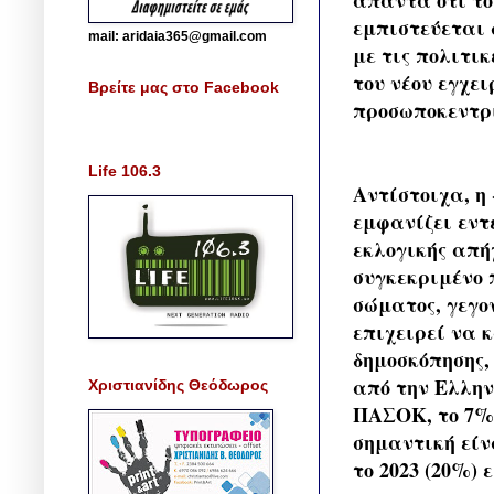
απαντά ότι το 
εμπιστεύεται 
mail: aridaia365@gmail.com
με τις πολιτικ
του νέου εγχε
Βρείτε μας στο Facebook
προσωποκεντρ
Life 106.3
Αντίστοιχα, η
εμφανίζει εντ
εκλογικής απή
συγκεκριμένο 
σώματος, γεγο
επιχειρεί να 
δημοσκόπησης,
από την Ελλην
Χριστιανίδης Θεόδωρος
ΠΑΣΟΚ, το 7%
σημαντική είν
το 2023 (20%) 