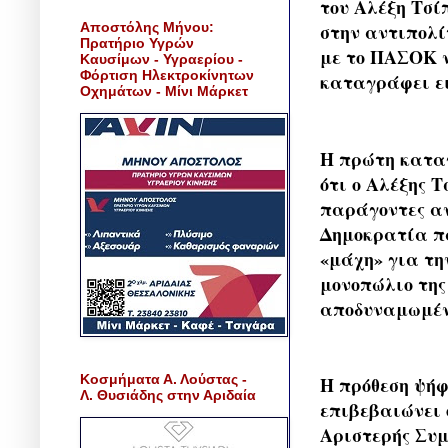
του Αλέξη Τσί
Αποστόλης Μήνου:
στην αντιπολί
Πρατήριο Υγρών
με το ΠΑΣΟΚ ν
Καυσίμων - Υγραερίου -
Φόρτιση Ηλεκτροκίνητων
καταγράφει ε
Οχημάτων - Μίνι Μάρκετ
Η πρώτη καταγ
ότι ο Αλέξης 
παράγοντες αν
Δημοκρατία πα
«μάχη» για τη
μονοπώλιο της
αποδυναμωμένο
Κοσμήματα Α. Λούστας -
Η πρόθεση ψήφ
Λ. Θυσιάδης στην Αριδαία
επιβεβαιώνει 
Αριστερής Συ