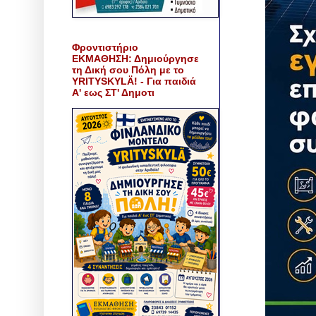
Φροντιστήριο
ΕΚΜΑΘΗΣΗ: Δημιούργησε
τη Δική σου Πόλη με το
YRITYSKYLÄ! - Για παιδιά
Α' εως ΣΤ' Δημοτι