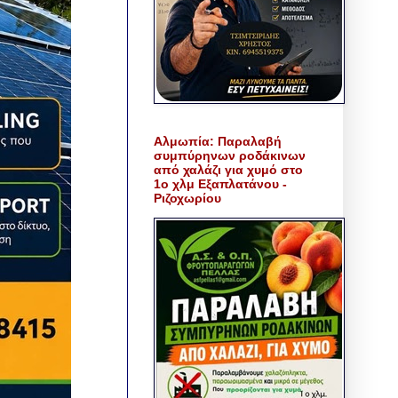
Αλμωπία: Παραλαβή
συμπύρηνων ροδάκινων
από χαλάζι για χυμό στο
1ο χλμ Εξαπλατάνου -
Ριζοχωρίου