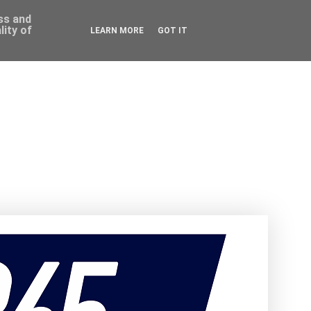
ess and
ity of
LEARN MORE
GOT IT