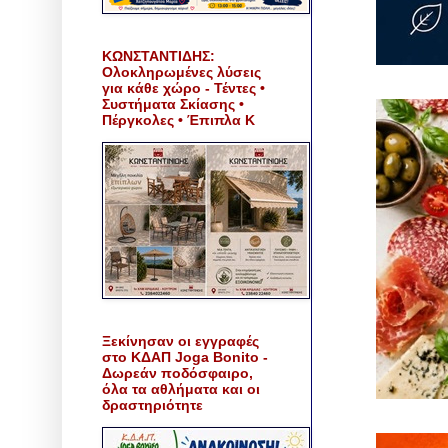
ΚΩΝΣΤΑΝΤΙΔΗΣ:
Ολοκληρωμένες λύσεις
για κάθε χώρο - Τέντες •
Συστήματα Σκίασης •
Πέργκολες • Έπιπλα Κ
Ξεκίνησαν οι εγγραφές
στο ΚΔΑΠ Joga Bonito -
Δωρεάν ποδόσφαιρο,
όλα τα αθλήματα και οι
δραστηριότητε