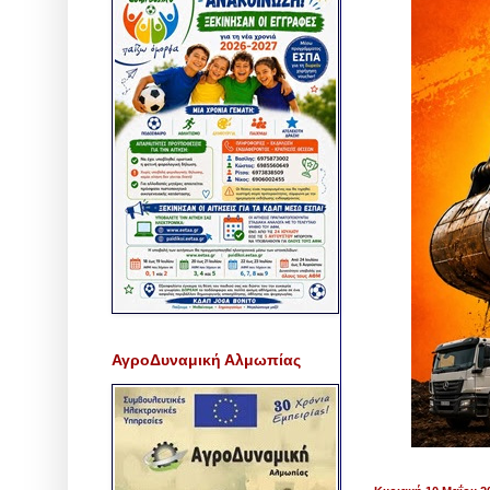
ΑγροΔυναμική Αλμωπίας