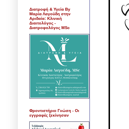
Διατροφή & Υγεία By
Μαρία Λαγούδη στην
Αριδαία: Κλινική
Διαιτολόγος -
Διατροφολόγος MSc
Φροντιστήριο Γνώση - Οι
εγγραφές ξεκίνησαν