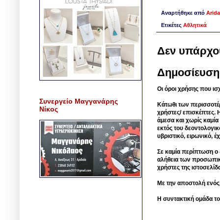
Αναρτήθηκε από
Arida
Ετικέτες
Αθλητικά
Δεν υπάρχο
Δημοσίευση
Οι όροι χρήσης που ισ
Συνεργείο Μαγγανάρης
Κάτωθι των περισσοτέ
Νίκος
χρήστες/ επισκέπτες. 
άμεσα και χωρίς καμία
εκτός του δεοντολογικ
υβριστικό, ειρωνικό, 
Σε καμία περίπτωση ο δ
αλήθεια των προσωπικ
χρήστες της ιστοσελίδ
Με την αποστολή ενός
Η συντακτική ομάδα το