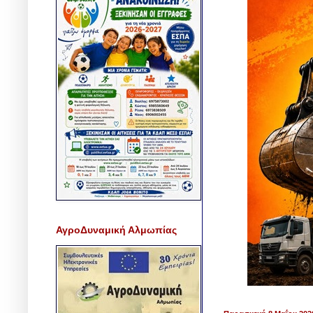
ΑγροΔυναμική Αλμωπίας