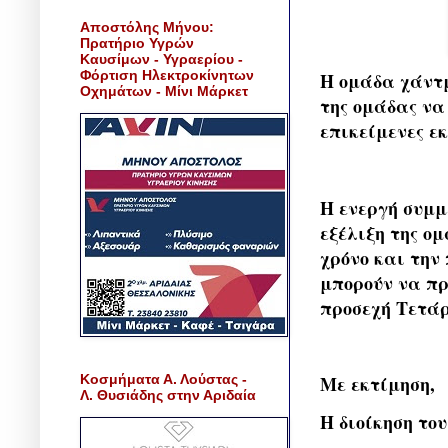
Αποστόλης Μήνου:
Πρατήριο Υγρών
Καυσίμων - Υγραερίου -
Φόρτιση Ηλεκτροκίνητων
Η ομάδα χάντμ
Οχημάτων - Μίνι Μάρκετ
της ομάδας να
επικείμενες εκ
Η ενεργή συμμ
εξέλιξη της ομ
χρόνο και την
μπορούν να πρ
προσεχή Τετάρτ
Κοσμήματα Α. Λούστας -
Με εκτίμηση,
Λ. Θυσιάδης στην Αριδαία
Η διοίκηση το