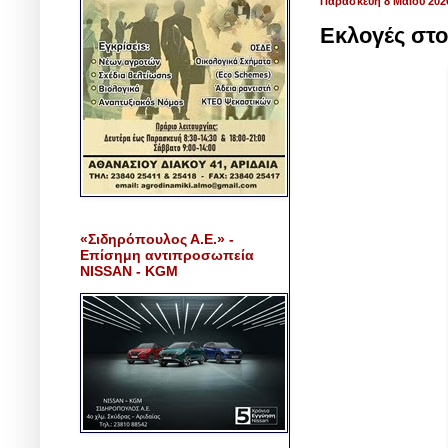
Παρασκευή 8 Μαΐου 202
Εκλογές στ
«Σιδηρόπουλος Α.Ε.» -
Επίσημη αντιπροσωπεία
NISSAN - KGM