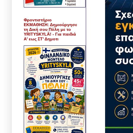
Φροντιστήριο
ΕΚΜΑΘΗΣΗ: Δημιούργησε
τη Δική σου Πόλη με το
YRITYSKYLÄ! - Για παιδιά
Α' εως ΣΤ' Δημοτι