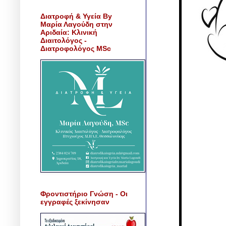
Διατροφή & Υγεία By
Μαρία Λαγούδη στην
Αριδαία: Κλινική
Διαιτολόγος -
Διατροφολόγος MSc
Φροντιστήριο Γνώση - Οι
εγγραφές ξεκίνησαν