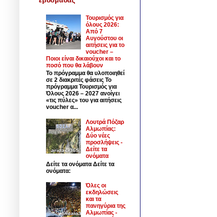
Τουρισμός για
όλους 2026:
Από 7
Αυγούστου οι
αιτήσεις για το
voucher –
Ποιοι είναι δικαιούχοι και το
ποσό που θα λάβουν
Το πρόγραμμα θα υλοποιηθεί
σε 2 διακριτές φάσεις Το
πρόγραμμα Τουρισμός για
Όλους 2026 – 2027 ανοίγει
«τις πύλες» του για αιτήσεις
voucher α...
Λουτρά Πόζαρ
Αλμωπίας:
Δύο νέες
προσλήψεις -
Δείτε τα
ονόματα
Δείτε τα ονόματα Δείτε τα
ονόματα:
Όλες οι
εκδηλώσεις
και τα
πανηγύρια της
Αλμωπίας -