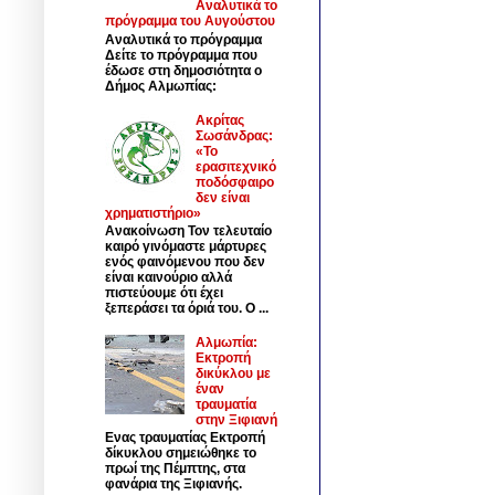
Αναλυτικά το
πρόγραμμα του Αυγούστου
Αναλυτικά το πρόγραμμα
Δείτε το πρόγραμμα που
έδωσε στη δημοσιότητα ο
Δήμος Αλμωπίας:
Ακρίτας
Σωσάνδρας:
«Το
ερασιτεχνικό
ποδόσφαιρο
δεν είναι
χρηματιστήριο»
Ανακοίνωση Τον τελευταίο
καιρό γινόμαστε μάρτυρες
ενός φαινόμενου που δεν
είναι καινούριο αλλά
πιστεύουμε ότι έχει
ξεπεράσει τα όριά του. Ο ...
Αλμωπία:
Εκτροπή
δικύκλου με
έναν
τραυματία
στην Ξιφιανή
Ενας τραυματίας Εκτροπή
δίκυκλου σημειώθηκε το
πρωί της Πέμπτης, στα
φανάρια της Ξιφιανής.