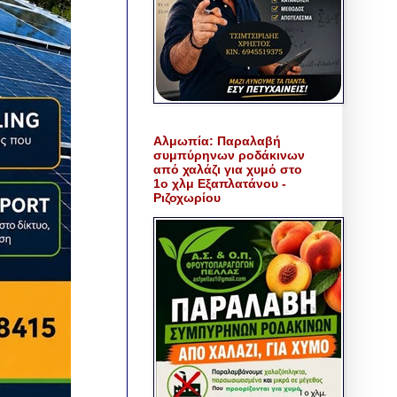
Αλμωπία: Παραλαβή
συμπύρηνων ροδάκινων
από χαλάζι για χυμό στο
1ο χλμ Εξαπλατάνου -
Ριζοχωρίου