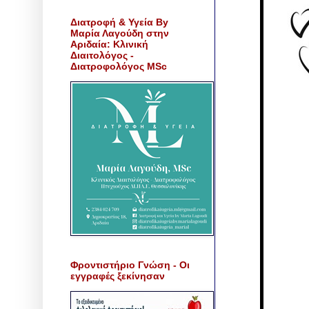
Διατροφή & Υγεία By
Μαρία Λαγούδη στην
Αριδαία: Κλινική
Διαιτολόγος -
Διατροφολόγος MSc
Φροντιστήριο Γνώση - Οι
εγγραφές ξεκίνησαν