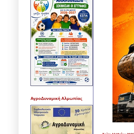
ΑγροΔυναμική Αλμωπίας