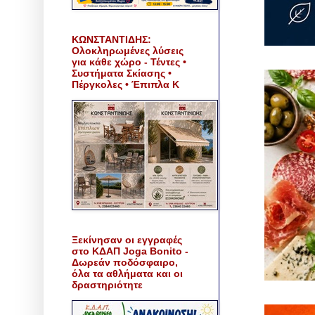
ΚΩΝΣΤΑΝΤΙΔΗΣ:
Ολοκληρωμένες λύσεις
για κάθε χώρο - Τέντες •
Συστήματα Σκίασης •
Πέργκολες • Έπιπλα Κ
Ξεκίνησαν οι εγγραφές
στο ΚΔΑΠ Joga Bonito -
Δωρεάν ποδόσφαιρο,
όλα τα αθλήματα και οι
δραστηριότητε