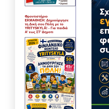
Φροντιστήριο
ΕΚΜΑΘΗΣΗ: Δημιούργησε
τη Δική σου Πόλη με το
YRITYSKYLÄ! - Για παιδιά
Α' εως ΣΤ' Δημοτι