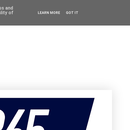
ess and
ity of
LEARN MORE
GOT IT