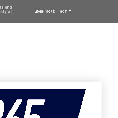
ess and
ity of
LEARN MORE
GOT IT