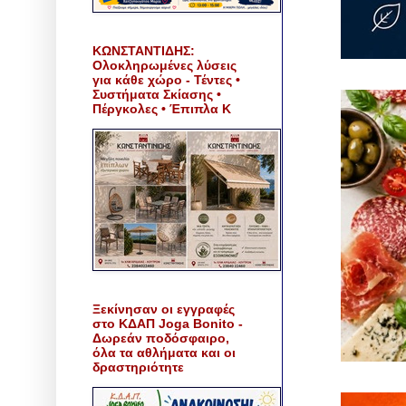
ΚΩΝΣΤΑΝΤΙΔΗΣ:
Ολοκληρωμένες λύσεις
για κάθε χώρο - Τέντες •
Συστήματα Σκίασης •
Πέργκολες • Έπιπλα Κ
Ξεκίνησαν οι εγγραφές
στο ΚΔΑΠ Joga Bonito -
Δωρεάν ποδόσφαιρο,
όλα τα αθλήματα και οι
δραστηριότητε