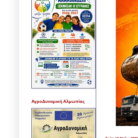
ΑγροΔυναμική Αλμωπίας