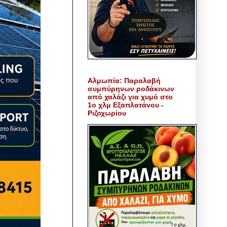
Αλμωπία: Παραλαβή
συμπύρηνων ροδάκινων
από χαλάζι για χυμό στο
1ο χλμ Εξαπλατάνου -
Ριζοχωρίου