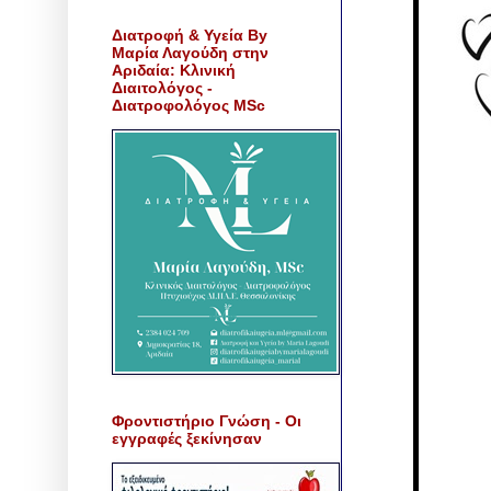
Διατροφή & Υγεία By
Μαρία Λαγούδη στην
Αριδαία: Κλινική
Διαιτολόγος -
Διατροφολόγος MSc
Φροντιστήριο Γνώση - Οι
εγγραφές ξεκίνησαν