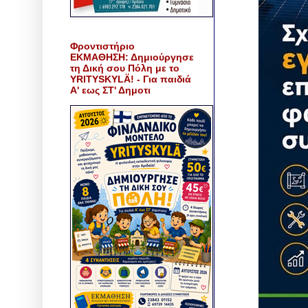
Φροντιστήριο
ΕΚΜΑΘΗΣΗ: Δημιούργησε
τη Δική σου Πόλη με το
YRITYSKYLÄ! - Για παιδιά
Α' εως ΣΤ' Δημοτι