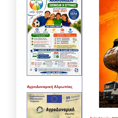
ΑγροΔυναμική Αλμωπίας