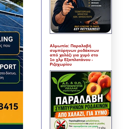
Αλμωπία: Παραλαβή
συμπύρηνων ροδάκινων
από χαλάζι για χυμό στο
1ο χλμ Εξαπλατάνου -
Ριζοχωρίου