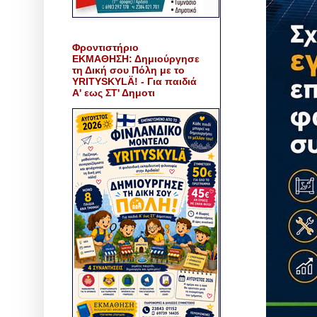
Φροντιστήριο
ΕΚΜΑΘΗΣΗ: Δημιούργησε
τη Δική σου Πόλη με το
YRITYSKYLÄ! - Για παιδιά
Α' εως ΣΤ' Δημοτι