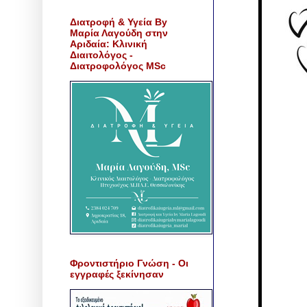
Διατροφή & Υγεία By
Μαρία Λαγούδη στην
Αριδαία: Κλινική
Διαιτολόγος -
Διατροφολόγος MSc
Φροντιστήριο Γνώση - Οι
εγγραφές ξεκίνησαν