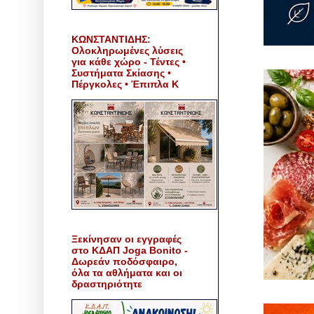
ΚΩΝΣΤΑΝΤΙΔΗΣ:
Ολοκληρωμένες λύσεις
για κάθε χώρο - Τέντες •
Συστήματα Σκίασης •
Πέργκολες • Έπιπλα Κ
Ξεκίνησαν οι εγγραφές
στο ΚΔΑΠ Joga Bonito -
Δωρεάν ποδόσφαιρο,
όλα τα αθλήματα και οι
δραστηριότητε