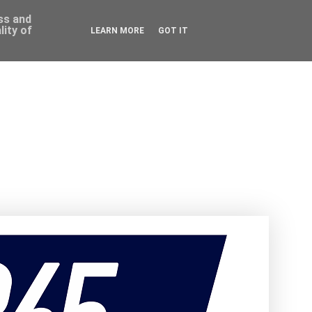
ess and
ity of
LEARN MORE
GOT IT