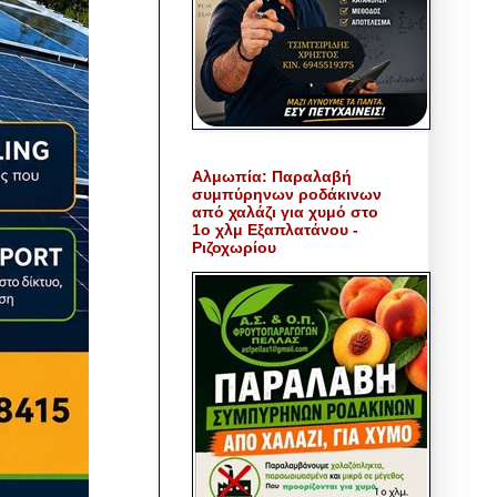
Αλμωπία: Παραλαβή
συμπύρηνων ροδάκινων
από χαλάζι για χυμό στο
1ο χλμ Εξαπλατάνου -
Ριζοχωρίου