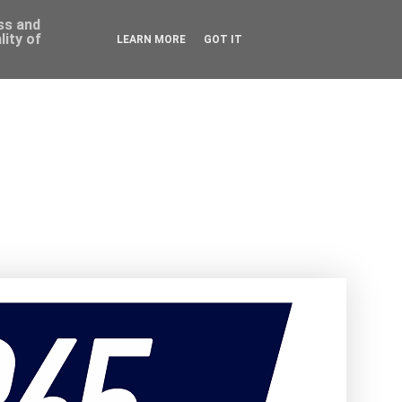
ess and
ity of
LEARN MORE
GOT IT