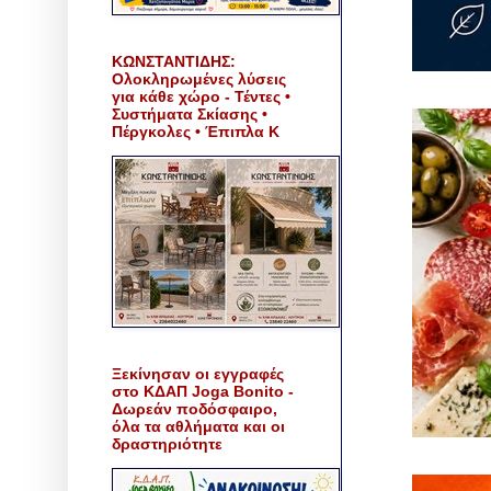
ΚΩΝΣΤΑΝΤΙΔΗΣ:
Ολοκληρωμένες λύσεις
για κάθε χώρο - Τέντες •
Συστήματα Σκίασης •
Πέργκολες • Έπιπλα Κ
Ξεκίνησαν οι εγγραφές
στο ΚΔΑΠ Joga Bonito -
Δωρεάν ποδόσφαιρο,
όλα τα αθλήματα και οι
δραστηριότητε