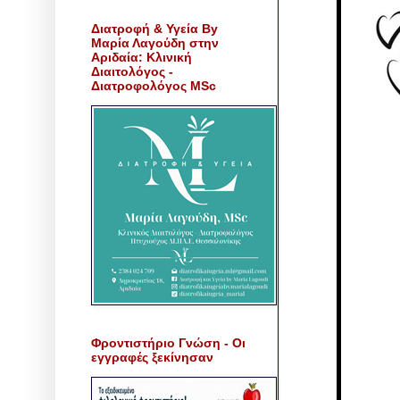
Διατροφή & Υγεία By
Μαρία Λαγούδη στην
Αριδαία: Κλινική
Διαιτολόγος -
Διατροφολόγος MSc
Φροντιστήριο Γνώση - Οι
εγγραφές ξεκίνησαν