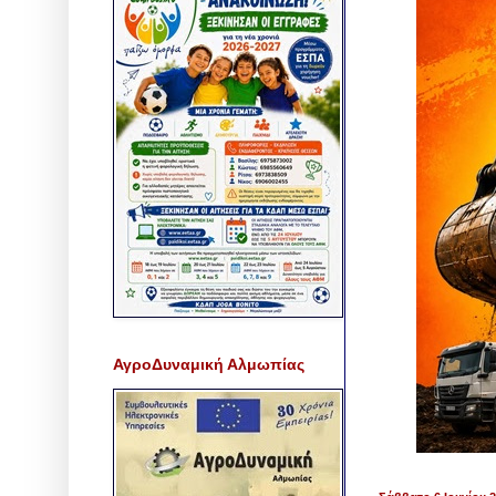
ΑγροΔυναμική Αλμωπίας