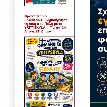
Φροντιστήριο
ΕΚΜΑΘΗΣΗ: Δημιούργησε
τη Δική σου Πόλη με το
YRITYSKYLÄ! - Για παιδιά
Α' εως ΣΤ' Δημοτι