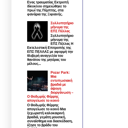
Ενας τραυματίας Εκτροπή
δίκυκλου σημειώθηκε το
πρωί της Πέμπτης, στα
φανάρια της Ξιφιανής.
Συλλυπητήριο
μήνυμα της
ΕΠΣ Πέλλας
Συλλυπητήριο
μήνυμα της
ΕΠΣ Πέλλας Η
Εκτελεστική Επιτροπής της
ΕΠΣ ΠΕΛΛΑΣ με αφορμή την
θλιβερή αναγγελία του
θανάτου της μητέρας του
μέλους...
Pozar Park:
Μια
εντυπωσιακή
βραδιά με
άψογη
διοργάνωση –
Ο Θοδωρής Φέρρης
απογείωσε το κοινό
Ο Θοδωρής Φέρρης
απογείωσε το κοινό Μια
ξεχωριστή καλοκαιρινή
βραδιά, γεμάτη μουσική,
συναίσθημα και διασκέδαση,
έζησε το βράδυ του