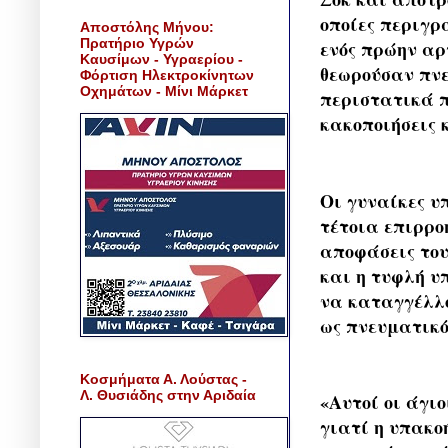
οποίες περιγρ
Αποστόλης Μήνου:
Πρατήριο Υγρών
ενός πρώην αρχ
Καυσίμων - Υγραερίου -
θεωρούσαν πνε
Φόρτιση Ηλεκτροκίνητων
Οχημάτων - Μίνι Μάρκετ
περιστατικά π
κακοποιήσεις 
Οι γυναίκες υ
τέτοια επιρροή
αποφάσεις του
και η τυφλή υ
να καταγγέλλ
ως πνευματικό
Κοσμήματα Α. Λούστας -
Λ. Θυσιάδης στην Αριδαία
«Αυτοί οι άγι
γιατί η υπακοή