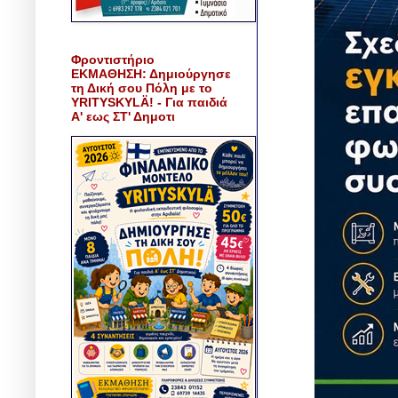
Φροντιστήριο
ΕΚΜΑΘΗΣΗ: Δημιούργησε
τη Δική σου Πόλη με το
YRITYSKYLÄ! - Για παιδιά
Α' εως ΣΤ' Δημοτι