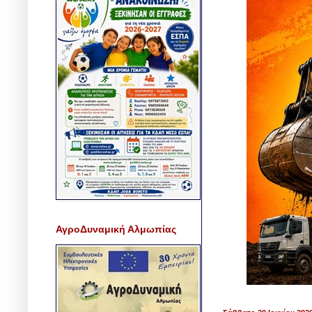
ΑγροΔυναμική Αλμωπίας