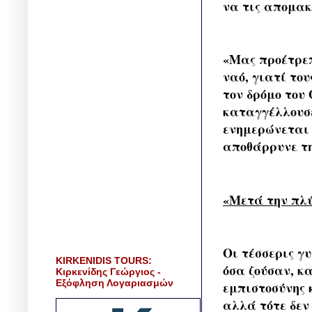
να τις απομακ
«Μας προέτρεπ
ναό, γιατί το
τον δρόμο του
καταγγέλλουσε
ενημερώνεται ο
αποθάρρυνε τη
«Μετά την πλύ
Οι τέσσερις γ
KIRKENIDIS TOURS:
όσα ζούσαν, κ
Κιρκενίδης Γεώργιος -
Εξόφληση Λογαριασμών
εμπιστοσύνης 
αλλά τότε δεν