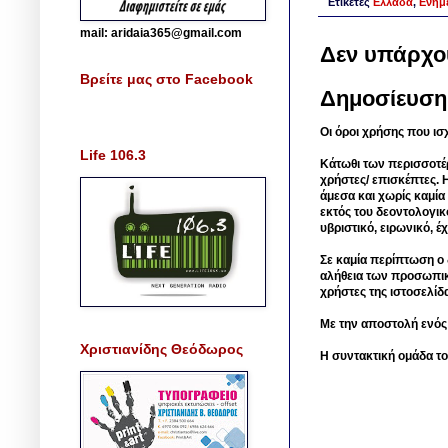
Ετικέτες
Ελλάδα
,
Ενημ
mail: aridaia365@gmail.com
Δεν υπάρχο
Βρείτε μας στο Facebook
Δημοσίευση
Οι όροι χρήσης που ισ
Life 106.3
Κάτωθι των περισσοτέ
χρήστες/ επισκέπτες. 
άμεσα και χωρίς καμία
εκτός του δεοντολογικ
υβριστικό, ειρωνικό, 
Σε καμία περίπτωση ο δ
αλήθεια των προσωπικ
χρήστες της ιστοσελίδ
Με την αποστολή ενός
Χριστιανίδης Θεόδωρος
Η συντακτική ομάδα το