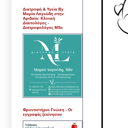
Διατροφή & Υγεία By
Μαρία Λαγούδη στην
Αριδαία: Κλινική
Διαιτολόγος -
Διατροφολόγος MSc
Φροντιστήριο Γνώση - Οι
εγγραφές ξεκίνησαν