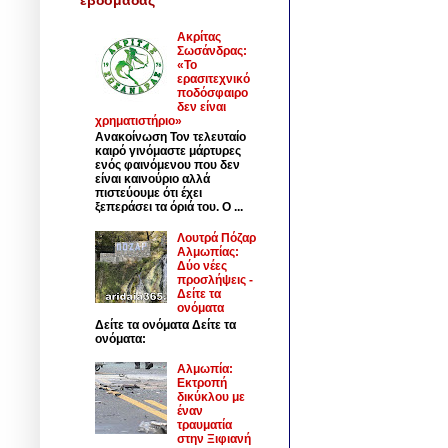
Ακρίτας
Σωσάνδρας:
«Το
ερασιτεχνικό
ποδόσφαιρο
δεν είναι
χρηματιστήριο»
Ανακοίνωση Τον τελευταίο
καιρό γινόμαστε μάρτυρες
ενός φαινόμενου που δεν
είναι καινούριο αλλά
πιστεύουμε ότι έχει
ξεπεράσει τα όριά του. Ο ...
Λουτρά Πόζαρ
Αλμωπίας:
Δύο νέες
προσλήψεις -
Δείτε τα
ονόματα
Δείτε τα ονόματα Δείτε τα
ονόματα:
Αλμωπία:
Εκτροπή
δικύκλου με
έναν
τραυματία
στην Ξιφιανή