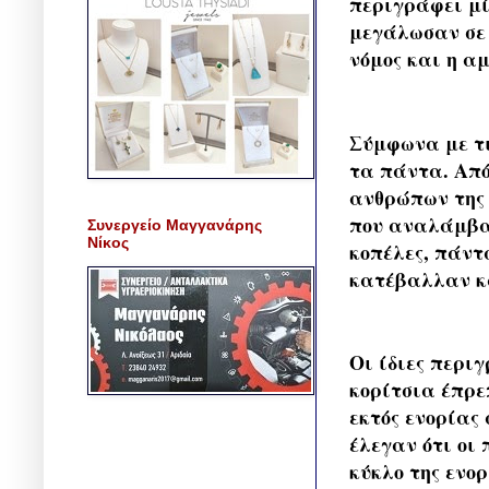
περιγράφει μί
μεγάλωσαν σε 
νόμος και η α
Σύμφωνα με τι
τα πάντα. Από
ανθρώπων της
που αναλάμβαν
Συνεργείο Μαγγανάρης
Νίκος
κοπέλες, πάντα
κατέβαλλαν κά
Οι ίδιες περι
κορίτσια έπρε
εκτός ενορίας
έλεγαν ότι οι
κύκλο της ενορ