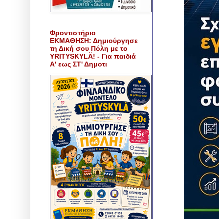
Φροντιστήριο
ΕΚΜΑΘΗΣΗ: Δημιούργησε
τη Δική σου Πόλη με το
YRITYSKYLÄ! - Για παιδιά
Α' εως ΣΤ' Δημοτι