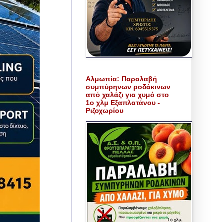
Αλμωπία: Παραλαβή
συμπύρηνων ροδάκινων
από χαλάζι για χυμό στο
1ο χλμ Εξαπλατάνου -
Ριζοχωρίου