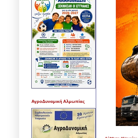
ΑγροΔυναμική Αλμωπίας