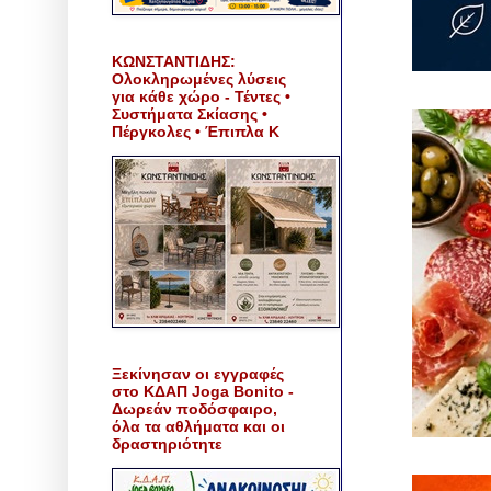
ΚΩΝΣΤΑΝΤΙΔΗΣ:
Ολοκληρωμένες λύσεις
για κάθε χώρο - Τέντες •
Συστήματα Σκίασης •
Πέργκολες • Έπιπλα Κ
Ξεκίνησαν οι εγγραφές
στο ΚΔΑΠ Joga Bonito -
Δωρεάν ποδόσφαιρο,
όλα τα αθλήματα και οι
δραστηριότητε