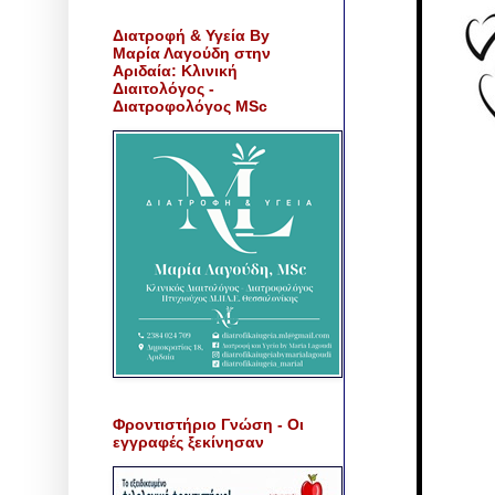
Διατροφή & Υγεία By
Μαρία Λαγούδη στην
Αριδαία: Κλινική
Διαιτολόγος -
Διατροφολόγος MSc
Φροντιστήριο Γνώση - Οι
εγγραφές ξεκίνησαν