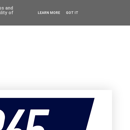
ess and
ity of
LEARN MORE
GOT IT