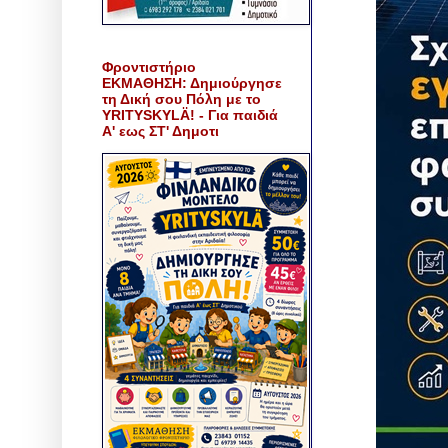
Φροντιστήριο
ΕΚΜΑΘΗΣΗ: Δημιούργησε
τη Δική σου Πόλη με το
YRITYSKYLÄ! - Για παιδιά
Α' εως ΣΤ' Δημοτι