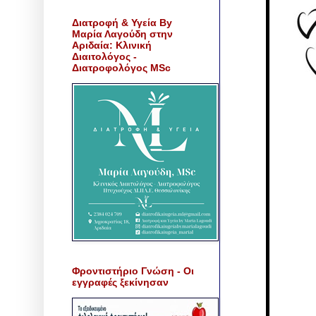
Διατροφή & Υγεία By
Μαρία Λαγούδη στην
Αριδαία: Κλινική
Διαιτολόγος -
Διατροφολόγος MSc
Φροντιστήριο Γνώση - Οι
εγγραφές ξεκίνησαν