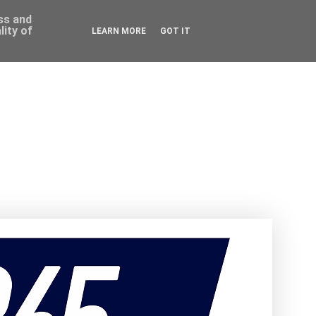
ess and
ity of
LEARN MORE
GOT IT