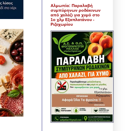
Αλμωπία: Παραλαβή
συμπύρηνων ροδάκινων
από χαλάζι για χυμό στο
1ο χλμ Εξαπλατάνου -
Ριζοχωρίου