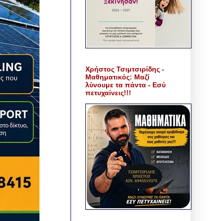
Χρήστος Τσιμτσιρίδης -
Μαθηματικός: Μαζί
λύνουμε τα πάντα - Εσύ
πετυχαίνεις!!!