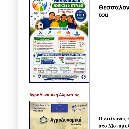
Θεσσαλονί
του
ΑγροΔυναμική Αλμωπίας
Ο διάκονος
στο Μονομελ