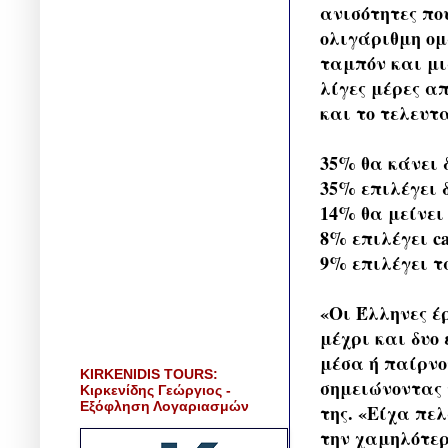
ανισότητες πο
ολιγάριθμη ομ
ταμπόν και μι
λίγες μέρες α
και το τελευτ
35% θα κάνει δ
35% επιλέγει 
14% θα μείνει 
8% επιλέγει c
9% επιλέγει τ
«Οι Έλληνες έ
μέχρι και δυο
μέσα ή παίρνο
KIRKENIDIS TOURS:
σημειώνοντας 
Κιρκενίδης Γεώργιος -
Εξόφληση Λογαριασμών
της. «Είχα πε
την χαμηλότερ