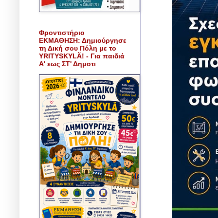
Φροντιστήριο
ΕΚΜΑΘΗΣΗ: Δημιούργησε
τη Δική σου Πόλη με το
YRITYSKYLÄ! - Για παιδιά
Α' εως ΣΤ' Δημοτι