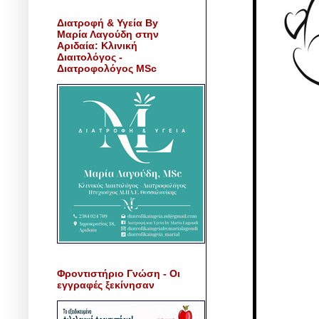
Διατροφή & Υγεία By
Μαρία Λαγούδη στην
Αριδαία: Κλινική
Διαιτολόγος -
Διατροφολόγος MSc
Φροντιστήριο Γνώση - Οι
εγγραφές ξεκίνησαν