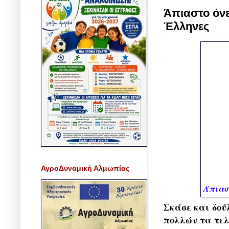
Άπιαστο όνε
Έλληνες
ΑγροΔυναμική Αλμωπίας
Άπιαστ
Σκάσε και δού
πολλών τα τελ