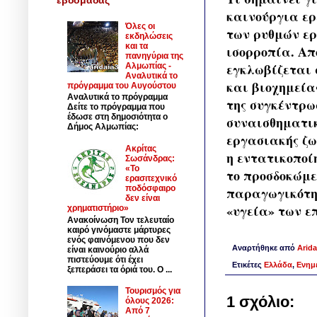
καινούργια ερ
Όλες οι
των ρυθμών ερ
εκδηλώσεις
και τα
ισορροπία. Απ
πανηγύρια της
εγκλωβίζεται σ
Αλμωπίας -
Αναλυτικά το
και βιοχημεία
πρόγραμμα του Αυγούστου
Αναλυτικά το πρόγραμμα
της συγκέντρω
Δείτε το πρόγραμμα που
έδωσε στη δημοσιότητα ο
συναισθηματικ
Δήμος Αλμωπίας:
εργασιακής ζω
Ακρίτας
η εντατικοποί
Σωσάνδρας:
«Το
το προσδοκώμε
ερασιτεχνικό
ποδόσφαιρο
παραγωγικότητ
δεν είναι
«υγεία» των ε
χρηματιστήριο»
Ανακοίνωση Τον τελευταίο
καιρό γινόμαστε μάρτυρες
ενός φαινόμενου που δεν
Αναρτήθηκε από
Arida
είναι καινούριο αλλά
πιστεύουμε ότι έχει
Ετικέτες
Ελλάδα
,
Ενημ
ξεπεράσει τα όριά του. Ο ...
Τουρισμός για
1 σχόλιο:
όλους 2026:
Από 7