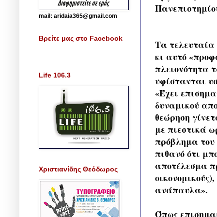
Πανεπιστημίου
mail: aridaia365@gmail.com
Βρείτε μας στο Facebook
Τα τελευταία 
κι αυτό «προφ
πλειονότητα τ
Life 106.3
υφίστανται υσ
«Έχει επισημαν
δυναμικού απο
θεώρηση γίνετα
με πιεστικά ω
πρόβλημα του 
πιθανό ότι μπ
αποτέλεσμα πρ
Χριστιανίδης Θεόδωρος
οικονομικούς)
ανάπαυλα».
Όπως επισημαί