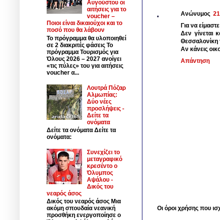
Αυγούστου οι
αιτήσεις για το
Ανώνυμος
21
voucher –
Ποιοι είναι δικαιούχοι και το
Για να είμαστε
ποσό που θα λάβουν
Δεν γίνεται κ
Το πρόγραμμα θα υλοποιηθεί
Θεσσαλονίκη γ
σε 2 διακριτές φάσεις Το
Αν κάνεις οικ
πρόγραμμα Τουρισμός για
Όλους 2026 – 2027 ανοίγει
Απάντηση
«τις πύλες» του για αιτήσεις
voucher α...
Λουτρά Πόζαρ
Αλμωπίας:
Δύο νέες
προσλήψεις -
Δείτε τα
ονόματα
Δείτε τα ονόματα Δείτε τα
ονόματα:
Συνεχίζει το
μεταγραφικό
κρεσέντο ο
Όλυμπος
Αψάλου -
Δικός του
νεαρός άσος
Δικός του νεαρός άσος Μια
ακόμη σπουδαία νεανική
Οι όροι χρήσης που ισ
προσθήκη ενεργοποίησε ο