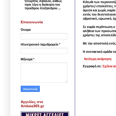
Όλυμπος Αψάλου, καθώς
Κάτωθι των περισσοτέ
πριν λίγο η διοίκηση του
χρήστες/ επισκέπτες. 
προέδρου Αλέξανδρου ...
άμεσα και χωρίς καμία
εκτός του δεοντολογικ
υβριστικό, ειρωνικό, 
Επικοινωνία
Σε καμία περίπτωση ο δ
Όνομα
αλήθεια των προσωπικ
χρήστες της ιστοσελίδ
Με την αποστολή ενός
Ηλεκτρονικό ταχυδρομείο
*
Η συντακτική ομάδα το
Νεότερη ανάρτηση
Μήνυμα
*
Εγγραφή σε:
Σχόλια α
Αγγελίες στο
Aridaia365.gr