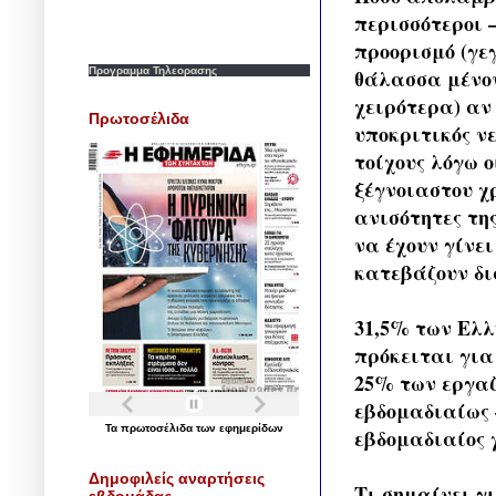
περισσότεροι 
προορισμό (γε
Προγραμμα Τηλεορασης
θάλασσα μένον
χειρότερα) αν
Πρωτοσέλιδα
υποκριτικός ν
τοίχους λόγω 
ξέγνοιαστου χ
ανισότητες της
να έχουν γίνει
κατεβάζουν δι
31,5% των Ελλ
πρόκειται για 
25% των εργαζ
εβδομαδιαίως 
Τα
πρωτοσέλιδα
των
εφημερίδων
εβδομαδιαίος 
Δημοφιλείς αναρτήσεις
Τι σημαίνει γ
εβδομάδας