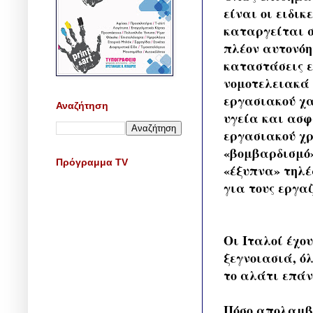
είναι οι ειδι
καταργείται σ
πλέον αυτονόη
καταστάσεις ε
νομοτελειακά 
εργασιακού χα
Αναζήτηση
υγεία και ασφ
εργασιακού χρ
«βομβαρδισμό»
Πρόγραμμα TV
«έξυπνα» τηλέ
για τους εργαζ
Οι Ιταλοί έχο
ξεγνοιασιά, ό
το αλάτι επάνω
Πόσο απολαμβά