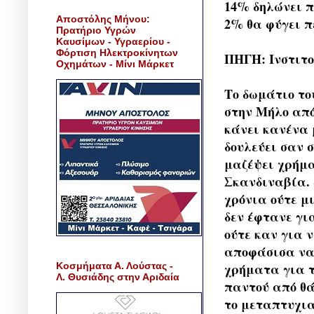
14% δηλώνει π
Αποστόλης Μήνου:
2% θα φύγει π
Πρατήριο Υγρών
Καυσίμων - Υγραερίου -
Φόρτιση Ηλεκτροκίνητων
ΠΗΓΗ: Ινστιτ
Οχημάτων - Μίνι Μάρκετ
Το δωμάτιο το
στην Μήλο από
κάνει κανένα 
δουλεύει σαν σ
μαζέψει χρήμα
Σκανδιναβία. 
χρόνια ούτε μ
δεν έφτανε γι
ούτε καν για 
αποφάσισα να 
Κοσμήματα Α. Λούστας -
χρήματα για τ
Λ. Θυσιάδης στην Αριδαία
παντού από θά
το μεταπτυχια