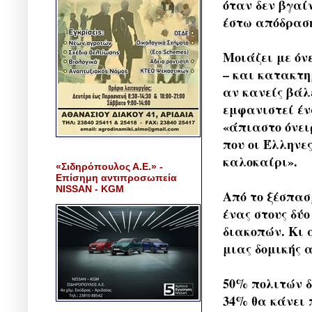
όταν δεν βγαί
έστω απόδραση
Μοιάζει με όν
– και κατακτη
αν κανείς βάλε
εμφανιστεί έν
«άπιαστο όνει
που οι Έλληνε
καλοκαίρι».
«Σιδηρόπουλος Α.Ε.» -
Επίσημη αντιπροσωπεία
NISSAN - KGM
Από το ξέσπασ
ένας στους δύ
διακοπών. Κι 
μιας δομικής 
50% πολιτών δ
34% θα κάνει 