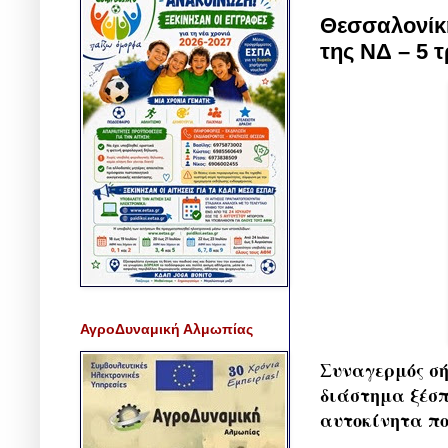
Θεσσαλονίκη
της ΝΔ – 5 
ΑγροΔυναμική Αλμωπίας
Συναγερμός σή
διάστημα ξέσπ
αυτοκίνητα πο