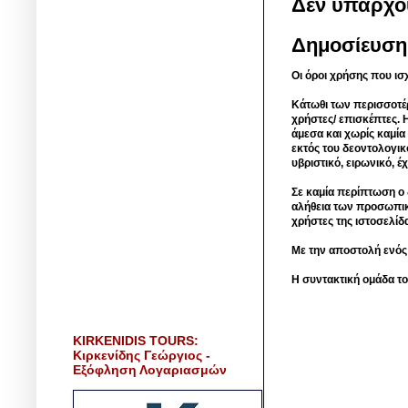
Δεν υπάρχο
Δημοσίευση
Οι όροι χρήσης που ισ
Κάτωθι των περισσοτέ
χρήστες/ επισκέπτες. 
άμεσα και χωρίς καμία
εκτός του δεοντολογικ
υβριστικό, ειρωνικό, 
Σε καμία περίπτωση ο δ
αλήθεια των προσωπικ
χρήστες της ιστοσελίδ
Με την αποστολή ενός
Η συντακτική ομάδα το
KIRKENIDIS TOURS:
Κιρκενίδης Γεώργιος -
Εξόφληση Λογαριασμών