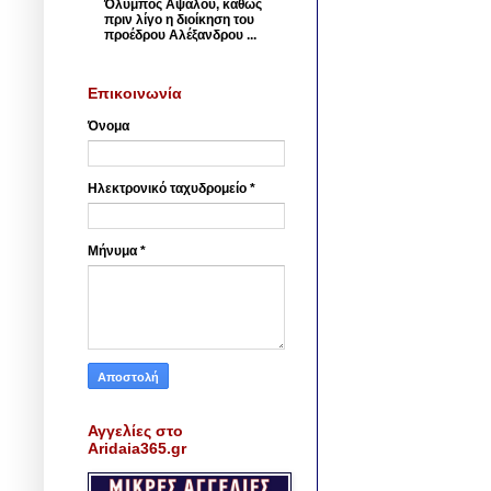
Όλυμπος Αψάλου, καθώς
πριν λίγο η διοίκηση του
προέδρου Αλέξανδρου ...
Επικοινωνία
Όνομα
Ηλεκτρονικό ταχυδρομείο
*
Μήνυμα
*
Αγγελίες στο
Aridaia365.gr