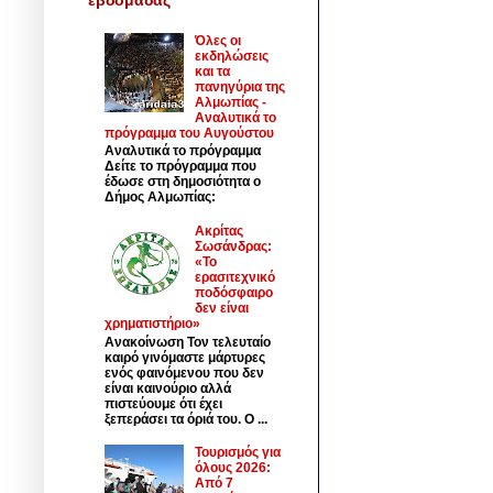
Όλες οι
εκδηλώσεις
και τα
πανηγύρια της
Αλμωπίας -
Αναλυτικά το
πρόγραμμα του Αυγούστου
Αναλυτικά το πρόγραμμα
Δείτε το πρόγραμμα που
έδωσε στη δημοσιότητα ο
Δήμος Αλμωπίας:
Ακρίτας
Σωσάνδρας:
«Το
ερασιτεχνικό
ποδόσφαιρο
δεν είναι
χρηματιστήριο»
Ανακοίνωση Τον τελευταίο
καιρό γινόμαστε μάρτυρες
ενός φαινόμενου που δεν
είναι καινούριο αλλά
πιστεύουμε ότι έχει
ξεπεράσει τα όριά του. Ο ...
Τουρισμός για
όλους 2026:
Από 7