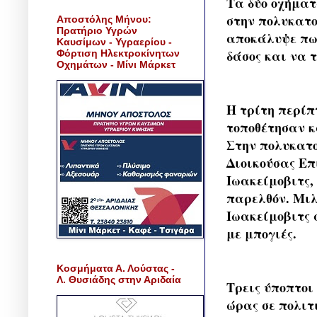
Τα δύο οχήματ
στην πολυκατο
Αποστόλης Μήνου:
Πρατήριο Υγρών
αποκάλυψε πως
Καυσίμων - Υγραερίου -
δάσος και να 
Φόρτιση Ηλεκτροκίνητων
Οχημάτων - Μίνι Μάρκετ
Η τρίτη περί
τοποθέτησαν κ
Στην πολυκατο
Διοικούσας Επ
Ιωακείμοβιτς, 
παρελθόν. Μιλώ
Ιωακείμοβιτς 
με μπογιές.
Κοσμήματα Α. Λούστας -
Λ. Θυσιάδης στην Αριδαία
Τρεις ύποπτοι
ώρας σε πολιτι