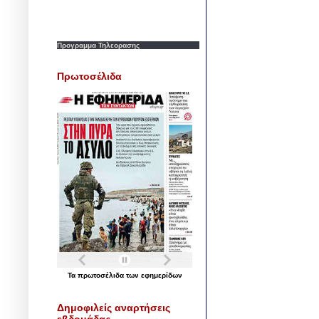
Προγραμμα Τηλεορασης
Πρωτοσέλιδα
Τα
πρωτοσέλιδα
των
εφημερίδων
Δημοφιλείς αναρτήσεις
εβδομάδας