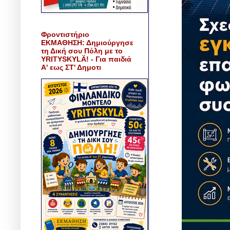
Φροντιστήριο
ΕΚΜΑΘΗΣΗ: Δημιούργησε
τη Δική σου Πόλη με το
YRITYSKYLÄ! - Για παιδιά
Α' εως ΣΤ' Δημοτι