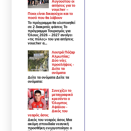
Αυγούστου οι
αιτήσεις για το
voucher –
Ποιοι είναι δικαιούχοι και το
ποσό που θα λάβουν
Το πρόγραμμα θα υλοποιηθεί
σε 2 διακριτές φάσεις Το
πρόγραμμα Τουρισμός για
Όλους 2026 – 2027 ανοίγει
«τις πύλες» του για αιτήσεις
voucher α...
Λουτρά Πόζαρ
Αλμωπίας:
Δύο νέες
προσλήψεις -
Δείτε τα
ονόματα
Δείτε τα ονόματα Δείτε τα
ονόματα:
Συνεχίζει το
μεταγραφικό
κρεσέντο ο
Όλυμπος
Αψάλου -
Δικός του
νεαρός άσος
Δικός του νεαρός άσος Μια
ακόμη σπουδαία νεανική
προσθήκη ενεργοποίησε ο