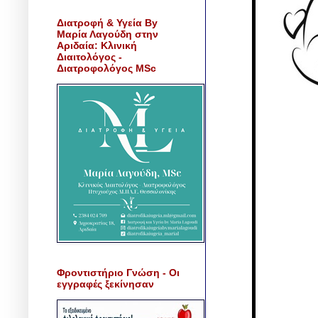
Διατροφή & Υγεία By
Μαρία Λαγούδη στην
Αριδαία: Κλινική
Διαιτολόγος -
Διατροφολόγος MSc
Φροντιστήριο Γνώση - Οι
εγγραφές ξεκίνησαν