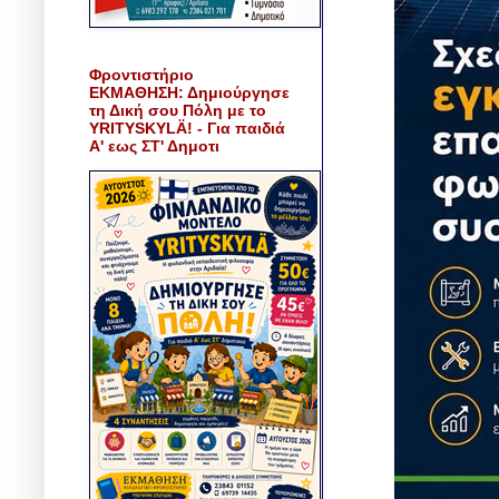
Φροντιστήριο
ΕΚΜΑΘΗΣΗ: Δημιούργησε
τη Δική σου Πόλη με το
YRITYSKYLÄ! - Για παιδιά
Α' εως ΣΤ' Δημοτι