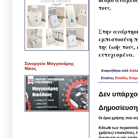
δεσμό ανάμεσα
τους.
Στην ανάρτησή
εμπιστοσύνη πο
της ζωής τους
ευτυχισμένα.
Συνεργείο Μαγγανάρης
Νίκος
Αναρτήθηκε από
Arida
Ετικέτες
Ελλάδα
,
Ενημ
Δεν υπάρχο
Δημοσίευση
Οι όροι χρήσης που ισ
Κάτωθι των περισσοτέ
χρήστες/ επισκέπτες. 
άμεσα και χωρίς καμία