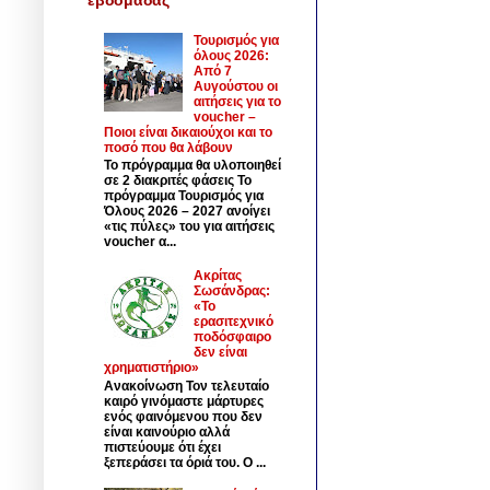
Τουρισμός για
όλους 2026:
Από 7
Αυγούστου οι
αιτήσεις για το
voucher –
Ποιοι είναι δικαιούχοι και το
ποσό που θα λάβουν
Το πρόγραμμα θα υλοποιηθεί
σε 2 διακριτές φάσεις Το
πρόγραμμα Τουρισμός για
Όλους 2026 – 2027 ανοίγει
«τις πύλες» του για αιτήσεις
voucher α...
Ακρίτας
Σωσάνδρας:
«Το
ερασιτεχνικό
ποδόσφαιρο
δεν είναι
χρηματιστήριο»
Ανακοίνωση Τον τελευταίο
καιρό γινόμαστε μάρτυρες
ενός φαινόμενου που δεν
είναι καινούριο αλλά
πιστεύουμε ότι έχει
ξεπεράσει τα όριά του. Ο ...