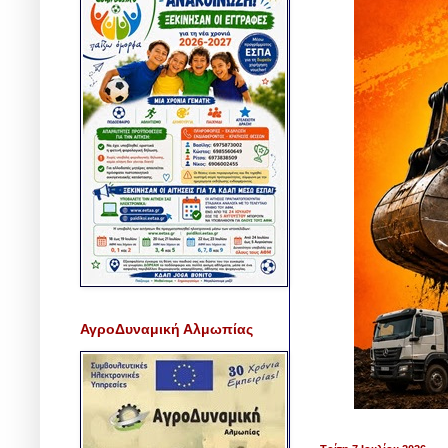
ΑγροΔυναμική Αλμωπίας