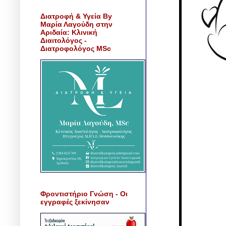
Διατροφή & Υγεία By
Μαρία Λαγούδη στην
Αριδαία: Κλινική
Διαιτολόγος -
Διατροφολόγος MSc
Φροντιστήριο Γνώση - Οι
εγγραφές ξεκίνησαν