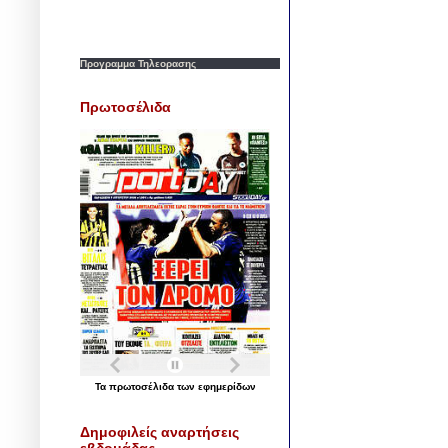
Προγραμμα Τηλεορασης
Πρωτοσέλιδα
Τα
πρωτοσέλιδα
των
εφημερίδων
Δημοφιλείς αναρτήσεις
εβδομάδας