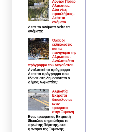
Λουτρά Πόζαρ
Αλμωπίας:
Δύο νέες
προσλήψεις -
Δείτε τα
ονόματα
Δείτε τα ονόματα Δείτε τα
ονόματα:
Όλες οι
εκδηλώσεις
και τα
πανηγύρια της
Αλμωπίας -
Αναλυτικά το
πρόγραμμα του Αυγούστου
Αναλυτικά το πρόγραμμα
Δείτε το πρόγραμμα που
έδωσε στη δημοσιότητα ο
Δήμος Αλμωπίας:
Αλμωπία:
Εκτροπή
δικύκλου με
έναν
τραυματία
στην Ξιφιανή
Ενας τραυματίας Εκτροπή
δίκυκλου σημειώθηκε το
πρωί της Πέμπτης, στα
φανάρια της Ξιφιανής.