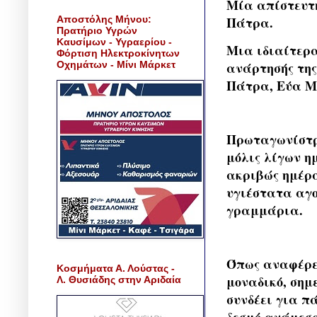
Μία απίστευτη
Αποστόλης Μήνου:
Πάτρα.
Πρατήριο Υγρών
Καυσίμων - Υγραερίου -
Μια ιδιαίτερα
Φόρτιση Ηλεκτροκίνητων
Οχημάτων - Μίνι Μάρκετ
ανάρτησής της
Πάτρα, Εύα Μ
Πρωταγωνίστρι
μόλις λίγων η
ακριβώς ημέρα
υγιέστατα αγο
γραμμάρια.
Όπως αναφέρει
Κοσμήματα Α. Λούστας -
μοναδικό, σημ
Λ. Θυσιάδης στην Αριδαία
συνδέει για πά